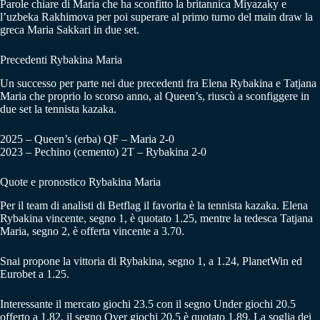
Parole chiare di Maria che ha sconfitto la britannica Miyazaky e
l’uzbeka Rakhimova per poi superare al primo turno del main draw la
greca Maria Sakkari in due set.
Precedenti Rybakina Maria
Un successo per parte nei due precedenti fra Elena Rybakina e Tatjana
Maria che proprio lo scorso anno, al Queen’s, riuscù a sconfiggere in
due set la tennista kazaka.
2025 – Queen’s (erba) QF – Maria 2-0
2023 – Pechino (cemento) 2T – Rybakina 2-0
Quote e pronostico Rybakina Maria
Per il team di analisti di Betflag il favorita è la tennista kazaka. Elena
Rybakina vincente, segno 1, è quotato 1.25, mentre la tedesca Tatjana
Maria, segno 2, è offerta vincente a 3.70.
Snai propone la vittoria di Rybakina, segno 1, a 1.24, PlanetWin ed
Eurobet a 1.25.
Interessante il mercato giochi 23.5 con il segno Under giochi 20.5
offerto a 1.82, il segno Over giochi 20.5 è quotato 1.89. La soglia dei