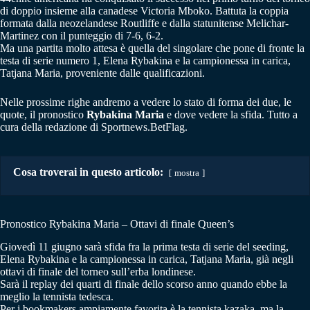
di doppio insieme alla canadese Victoria Mboko. Battuta la coppia
formata dalla neozelandese Routliffe e dalla statunitense Melichar-
Martinez con il punteggio di 7-6, 6-2.
Ma una partita molto attesa è quella del singolare che pone di fronte la
testa di serie numero 1, Elena Rybakina e la campionessa in carica,
Tatjana Maria, proveniente dalle qualificazioni.
Nelle prossime righe andremo a vedere lo stato di forma dei due, le
quote, il pronostico
Rybakina Maria
e dove vedere la sfida. Tutto a
cura della redazione di Sportnews.BetFlag.
Cosa troverai in questo articolo:
mostra
Pronostico Rybakina Maria – Ottavi di finale Queen’s
Giovedì 11 giugno sarà sfida fra la prima testa di serie del seeding,
Elena Rybakina e la campionessa in carica, Tatjana Maria, già negli
ottavi di finale del torneo sull’erba londinese.
Sarà il replay dei quarti di finale dello scorso anno quando ebbe la
meglio la tennista tedesca.
Per i bookmakers ampiamente favorita è la tennista kazaka, ma la