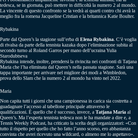
tedesca, se in giornata, può mettere in difficoltà la numero 2 al mondo.
La vincente di questo confronto se la vedrà ai quarti contro chi avrà la
meglio fra la romena Jacqueline Cristian e la britannica Katie Boulter.
Rybakina
Parte dal Queen’s la stagione sull’erba di
Elena Rybakina
. C’è voglia
di rivalsa da parte della tennista kazaka dopo l’eliminazione subita al
secondo turno al Roland Garros per mano dell’ucraina Yulia
Starodubtseva
Rybakina intende, inoltre, prendersi la rivincita nei confronti di Tatjana
Maria che l’ha eliminata dal Queen’s nella passata stagione. Sarà una
tappa importante per arrivare nel migliore dei modi a Wimbledon,
prova dello Slam che la numero 2 al mondo ha vinto nel 2022.
Maria
Non capita tutti i giorni che una campionessa in carica sia costretta a
guadagnare l’accesso al tabellone principale attraverso le
qualificazioni. È quello che è successo, invece, a
Tatjana Maria
al
Queen’s. Ma l’esperta tennista tedesca non le ha mandate a dire e, a
Tennis Weekly Podcast, ha criticato la scelta degli organizzatori: «Con
tutto il rispetto per quello che ho fatto l’anno scorso, ero abbastanza
convinta che avrei ricevuto una wildcard, o almeno me lo aspettavo».