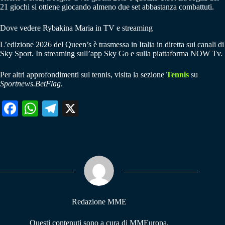
21 giochi si ottiene giocando almeno due set abbastanza combattuti.
Dove vedere Rybakina Maria in TV e streaming
L’edizione 2026 del Queen’s è trasmessa in Italia in diretta sui canali di
Sky Sport. In streaming sull’app Sky Go e sulla piattaforma NOW Tv.
Per altri approfondimenti sul tennis, visita la sezione
Tennis
su
Sportnews.BetFlag
.
Fa
W
Te
X
ce
ha
le
bo
ts
gr
ok
A
a
pp
m
Redazione MME
Questi contenuti sono a cura di MMEuropa,