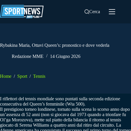
Salta
al
Cerca
contenuto
Rybakina Maria, Ottavi Queen’s: pronostico e dove vederla
Redazione MME
14 Giugno 2026
Home
/
Sport
/
Tennis
I riflettori del tennis mondiale sono puntati sulla seconda edizione
consecutiva del Queen’s femminile (Wta 500).
Il prestigioso torneo londinese, tornato sulla scena lo scorso anno dopo
un’assenza di 52 anni (non si giocava dal 1973 quando a trionfare fu
Ol’ga Morozova), mette sul piatto della bilancia il ritorno al tennis
giocato di Serena Williams a quattro anni dal ritiro dal circuito. La
44enne americana ha conquistato il successo nel primo turno del torneo