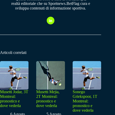
realtà editoriale che su Sportnews.BetFlag cura e
sviluppa contenuti di informazione sportiva.
Articoli correlati
Musetti Jodar, 3T
Musetti Mejia,
Sonego
Montreal:
2T Montreal:
Griekspoor, 1T
pronostico e
pronostico e
Montreal:
dove vederla
dove vederla
pronostico e
dove vederla
6 Agosto
5 Agosto