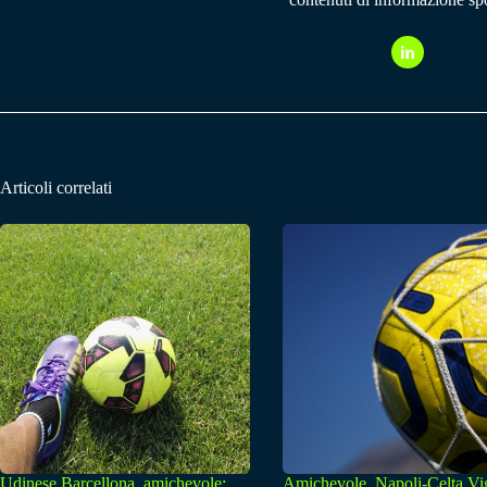
Articoli correlati
Udinese Barcellona, amichevole:
Amichevole, Napoli-Celta Vi