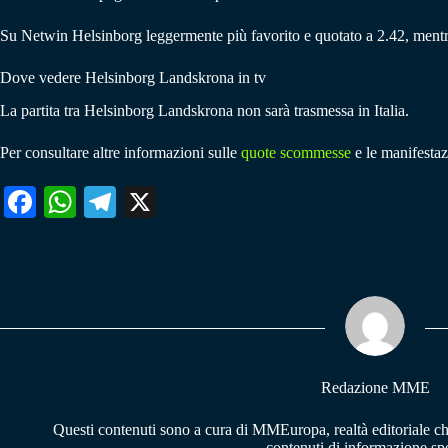
Su Netwin Helsinborg leggermente più favorito e quotato a 2.42, mentr
Dove vedere Helsinborg Landskrona in tv
La partita tra Helsinborg Landskrona non sarà trasmessa in Italia.
Per consultare altre informazioni sulle
quote scommesse
e le manifestaz
Fa
W
Te
X
ce
ha
le
bo
ts
gr
ok
A
a
pp
m
Redazione MME
Questi contenuti sono a cura di MMEuropa, realtà editoriale c
contenuti di informazione spo