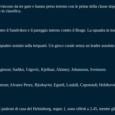
 vincono da tre gare e hanno perso terreno con le prime della classe do
in classifica.
ontro il Sandviken e il pareggio interno contro il Brage. La squadra in tra
uattro uomini sulla trequarti. Un gioco corale senza un leader assoluto
ngtsson; Sadiku, Gigovic, Kjellnas, Akimey; Johansson, Svensson.
trom; Alvarez Perez, Bjorkqvist, Egnell, Loukill, Capotondi; Hebibovi
a. I padroni di casa del Helsinborg, segno 1, sono offerti a 2.45, mentre g