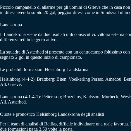
Piccolo campanello di allarme per gli uomini di Grieve che in casa non
in difesa avendo subito 20 gol, peggior difesa come in Sundsvall ultimo 
Landskrona
Il Landskrona viene da due risultati utili consecutivi: vittoria esterna c
differenza reti in leggero attivo.
La squadra di Astterhed si presente con un centrocampo foltissimo con q
segnato 2 gol in questo inizio di campionato.
Le probabili formazioni Helsinborg Landskrona
Helsinborg (4-4-2): Brattberg; Biten, Voelkerling Persso, Amadou, Be
All. Grieve.
Landskrona (4-1-4-1): Pettersson; Bruzelius, Karlsson, Murbeck, Wests
All. Astterhed.
Quote e pronostico Helsinborg Landskrona degli analisti
Per il team di analisti di Betflag difficile individuare una reale favorit
due formazioni paga 3.50 volte la posta.