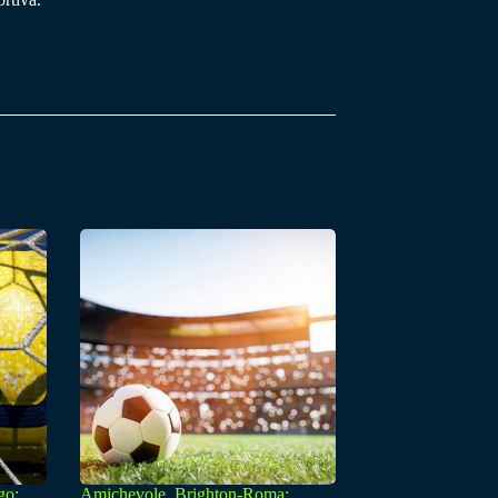
go:
Amichevole, Brighton-Roma: