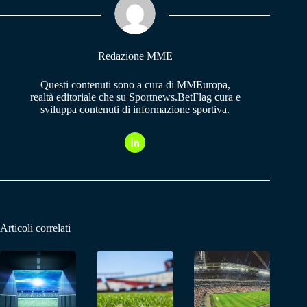
pp
m
Redazione MME
Questi contenuti sono a cura di MMEuropa,
realtà editoriale che su Sportnews.BetFlag cura e
sviluppa contenuti di informazione sportiva.
Articoli correlati