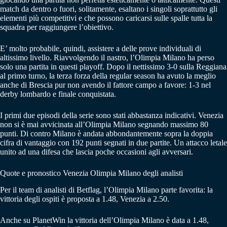
match da dentro o fuori, solitamente, esaltano i singoli soprattutto gli
elementi più competitivi e che possono caricarsi sulle spalle tutta la
squadra per raggiungere l’obiettivo.
E’ molto probabile, quindi, assistere a delle prove individuali di
altissimo livello. Riavvolgendo il nastro, l’Olimpia Milano ha perso
solo una partita in questi playoff. Dopo il nettissimo 3-0 sulla Reggiana
al primo turno, la terza forza della regular season ha avuto la meglio
anche di Brescia pur non avendo il fattore campo a favore: 1-3 nel
derby lombardo e finale conquistata.
I primi due episodi della serie sono stati abbastanza indicativi. Venezia
non si è mai avvicinata all’Olimpia Milano segnando massimo 80
punti. Di contro Milano è andata abbondantemente sopra la doppia
cifra di vantaggio con 192 punti segnati in due partite. Un attacco letale
unito ad una difesa che lascia poche occasioni agli avversari.
Quote e pronostico Venezia Olimpia Milano degli analisti
Per il team di analisti di Betflag, l’Olimpia Milano parte favorita: la
vittoria degli ospiti è proposta a 1.48, Venezia a 2.50.
Anche su PlanetWin la vittoria dell’Olimpia Milano è data a 1.48,