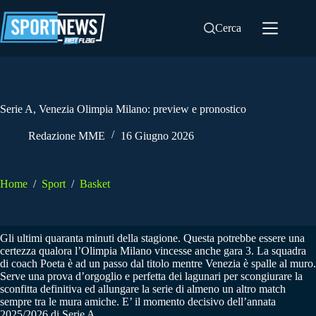
Salta
al
Cerca
contenuto
Serie A, Venezia Olimpia Milano: preview e pronostico
Redazione MME
16 Giugno 2026
Home
/
Sport
/
Basket
Gli ultimi quaranta minuti della stagione. Questa potrebbe essere una
certezza qualora l’Olimpia Milano vincesse anche gara 3. La squadra
di coach Poeta è ad un passo dal titolo mentre Venezia è spalle al muro.
Serve una prova d’orgoglio e perfetta dei lagunari per scongiurare la
sconfitta definitiva ed allungare la serie di almeno un altro match
sempre tra le mura amiche. E’ il momento decisivo dell’annata
2025/2026 di Serie A.