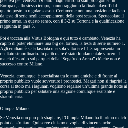
positiva per Venezia. Di fatto i lagunari sono stati protagonisti in
Europa e, allo stesso tempo, hanno raggiunto la finale playoff dal
quarto posto in regular season. Certamente non una posizione facile o
da testa di serie negli accoppiamenti della post season. Spettacolare il
primo turno, in questo senso, con il 3-2 su Tortona e la qualificazione
raggiunta in gara 5.
Poi è toccata alla Virtus Bologna e qui tutto è cambiato. Venezia ha
capito di poter eliminare una big del torneo, la testa di serie numero 1.
Agli emiliani è stata lasciata una sola vittoria e l’1-3 rappresenta un
risultato straordinario. In particolare è stato fondamentale vincere il
match d’esordio sul parquet della “Segafredo Arena” ciò che non è
successo contro Milano.
Venezia, comunque, è specialista tra le mura amiche e di fronte al
proprio pubblico vuole sovvertire i pronostici. Magari non si riaprirà la
corsa al titolo ma i lagunari vogliono regalare un’ultima grande notte al
proprio pubblico per salutare una stagione comunque esaltante e
straordinaria.
Olimpia Milano
Se Venezia non può più sbagliare, l’Olimpia Milano ha il primo match
point da sfruttare. Qui serve cinismo e voglia di vincere anche
giocando una partita non perfetta esteticamente o tatticamente. Questi