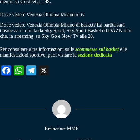
mentre su Goldbet a 1.48.
Dove vedere Venezia Olimpia Milano in tv
Dove vedere Venezia Olimpia Milano di basket? La partita sarà
trasmessa in diretta da Sky Sport, Sky Sport Basket ed DAZN oltre
che, in streaming, su Sky Go e Now Tv alle 20.
Per consultare altre informazioni sulle
scommesse sul basket
e le
manifestazioni sportive, puoi visitare la
sezione dedicata
Fa
W
Te
X
ce
ha
le
bo
ts
gr
ok
A
a
pp
m
Redazione MME