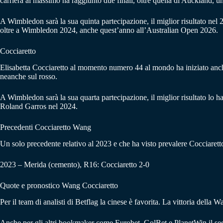
carriera al massimo ha raggiunto due finali, oltre quella di Auckland, u
A Wimbledon sarà la sua quinta partecipazione, il miglior risultato nel 20
oltre a Wimbledon 2024, anche quest’anno all’Australian Open 2026.
Cocciaretto
Elisabetta Cocciaretto al momento numero 44 al mondo ha iniziato anche
neanche sul rosso.
A Wimbledon sarà la sua quarta partecipazione, il miglior risultato lo ha 
Roland Garros nel 2024.
Precedenti Cocciaretto Wang
Un solo precedente relativo al 2023 e che ha visto prevalere Cocciarett
2023 – Merida (cemento), R16: Cocciaretto 2-0
Quote e pronostico Wang Cocciaretto
Per il team di analisti di Betflag la cinese è favorita. La vittoria della 
Anche per gli altri bookmaker come Eurobet, GolBet e PlanetWin il segn