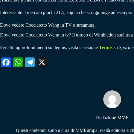
Interessante il mercato giochi 21.5, soglia che si raggiunge ad esempio 
Dove vedere Cocciaretto Wang in TV e streaming
Dove vedere Cocciaretto Wang in tv? Il torneo di Wimbledon sarà trasm
Per altri approfondimenti sul tennis, visita la sezione
Tennis
su
Sportne
Fa
W
Te
X
ce
ha
le
bo
ts
gr
ok
A
a
pp
m
Redazione MME
Questi contenuti sono a cura di MMEuropa, realtà editoriale c