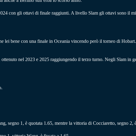
na anche a Berlino sull’erba lo scorso anno.
24 con gli ottavi di finale raggiunti. A livello Slam gli ottavi sono il m
 lei bene con una finale in Oceania vincendo però il torneo di Hobart. 
ottenuto nel 2023 e 2025 raggiungendo il terzo turno. Negli Slam in genera
o.
Wang, segno 1, è quotata 1.65, mentre la vittoria di Cocciaretto, segno 2, è
o 1, vittoria Wang, è fissata a 1.65.