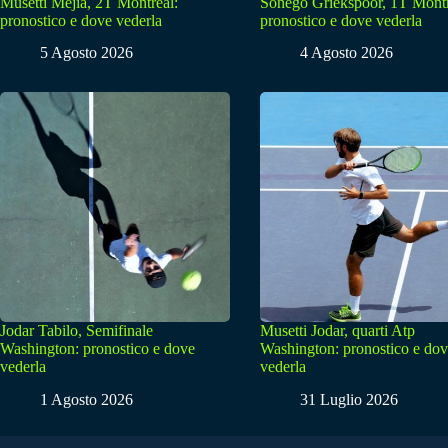
Musetti Mejia, 2T Montreal:
Sonego Griekspoor, 1T Montr
pronostico e dove vederla
pronostico e dove vederla
5 Agosto 2026
4 Agosto 2026
Jodar Tabilo, Semifinale
Musetti Jodar, quarti Atp
Washington: pronostico e dove
Washington: pronostico e do
vederla
vederla
1 Agosto 2026
31 Luglio 2026