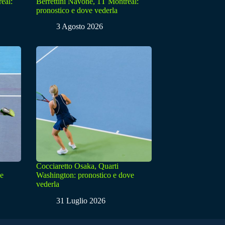
eal:
Berrettini Navone, 1T Montreal:
pronostico e dove vederla
3 Agosto 2026
Cocciaretto Osaka, Quarti
ve
Washington: pronostico e dove
vederla
31 Luglio 2026