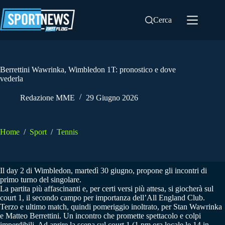
Salta
al
Cerca
contenuto
Berrettini Wawrinka, Wimbledon 1T: pronostico e dove
vederla
Redazione MME
29 Giugno 2026
Home
/
Sport
/
Tennis
Il day 2 di Wimbledon, martedì 30 giugno, propone gli incontri di
primo turno del singolare.
La partita più affascinanti e, per certi versi più attesa, si giocherà sul
court 1, il secondo campo per importanza dell’All England Club.
Terzo e ultimo match, quindi pomeriggio inoltrato, per Stan Wawrinka
e Matteo Berrettini. Un incontro che promette spettacolo e colpi
imperdibili. Ad aprire la scena sul court 1 (1 pm ora locale le 14 in