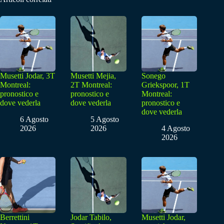
Musetti Jodar, 3T
Musetti Mejia,
Sonego
Montreal:
2T Montreal:
Griekspoor, 1T
pronostico e
pronostico e
Montreal:
dove vederla
dove vederla
pronostico e
dove vederla
6 Agosto
5 Agosto
2026
2026
4 Agosto
2026
Berrettini
Jodar Tabilo,
Musetti Jodar,