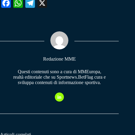
Fa
W
Te
X
ce
ha
le
bo
ts
gr
ok
A
a
pp
m
Redazione MME
Questi contenuti sono a cura di MMEuropa,
realtà editoriale che su Sportnews.BetFlag cura e
sviluppa contenuti di informazione sportiva.
Articoli correlati