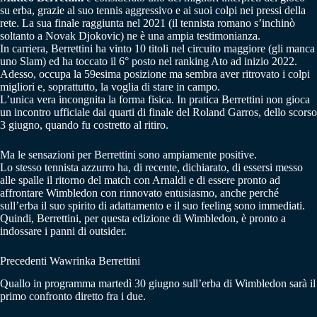
su erba, grazie al suo tennis aggressivo e ai suoi colpi nei pressi della
rete. La sua finale raggiunta nel 2021 (il tennista romano s’inchinò
soltanto a Novak Djokovic) ne è una ampia testimonianza.
In carriera, Berrettini ha vinto 10 titoli nel circuito maggiore (gli manca
uno Slam) ed ha toccato il 6° posto nel ranking Ato ad inizio 2022.
Adesso, occupa la 59esima posizione ma sembra aver ritrovato i colpi
migliori e, soprattutto, la voglia di stare in campo.
L’unica vera incongnita la forma fisica. In pratica Berrettini non gioca
un incontro ufficiale dai quarti di finale del Roland Garros, dello scorso
3 giugno, quando fu costretto al ritiro.
Ma le sensazioni per Berrettini sono ampiamente positive.
Lo stesso tennista azzurro ha, di recente, dichiarato, di essersi messo
alle spalle il ritorno del match con Arnaldi e di essere pronto ad
affrontare Wimbledon con rinnovato entusiasmo, anche perché
sull’erba il suo spirito di adattamento e il suo feeling sono immediati.
Quindi, Berrettini, per questa edizione di Wimbledon, è pronto a
indossare i panni di outsider.
Precedenti Wawrinka Berrettini
Quallo in programma martedì 30 giugno sull’erba di Wimbledon sarà il
primo confronto diretto fra i due.