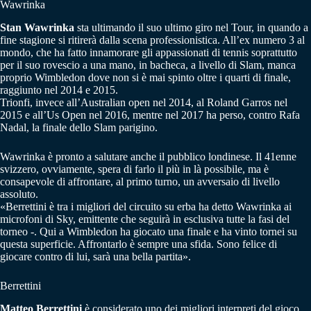
Wawrinka
Stan Wawrinka
sta ultimando il suo ultimo giro nel Tour, in quando a
fine stagione si ritirerà dalla scena professionistica. All’ex numero 3 al
mondo, che ha fatto innamorare gli appassionati di tennis soprattutto
per il suo rovescio a una mano, in bacheca, a livello di Slam, manca
proprio Wimbledon dove non si è mai spinto oltre i quarti di finale,
raggiunto nel 2014 e 2015.
Trionfi, invece all’Australian open nel 2014, al Roland Garros nel
2015 e all’Us Open nel 2016, mentre nel 2017 ha perso, contro Rafa
Nadal, la finale dello Slam parigino.
Wawrinka è pronto a salutare anche il pubblico londinese. Il 41enne
svizzero, ovviamente, spera di farlo il più in là possibile, ma è
consapevole di affrontare, al primo turno, un avversaio di livello
assoluto.
«Berrettini è tra i migliori del circuito su erba ha detto Wawrinka ai
microfoni di Sky, emittente che seguirà in esclusiva tutte la fasi del
torneo -. Qui a Wimbledon ha giocato una finale e ha vinto tornei su
questa superficie. Affrontarlo è sempre una sfida. Sono felice di
giocare contro di lui, sarà una bella partita».
Berrettini
Matteo Berrettini
è considerato uno dei migliori interpreti del gioco