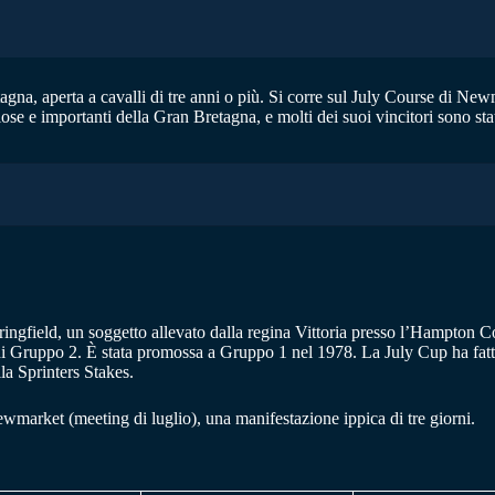
na, aperta a cavalli di tre anni o più. Si corre sul July Course di Newma
ose e importanti della Gran Bretagna, e molti dei suoi vincitori sono sta
ringfield, un soggetto allevato dalla regina Vittoria presso l’Hampton Cou
lo di Gruppo 2. È stata promossa a Gruppo 1 nel 1978. La July Cup ha fat
la Sprinters Stakes.
ewmarket (meeting di luglio), una manifestazione ippica di tre giorni.