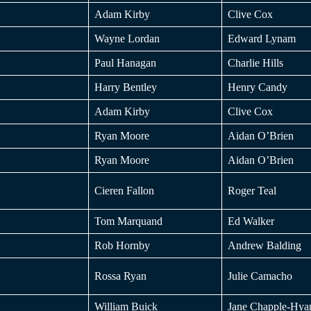
Adam Kirby
Clive Cox
Wayne Lordan
Edward Lynam
Paul Hanagan
Charlie Hills
Harry Bentley
Henry Candy
Adam Kirby
Clive Cox
Ryan Moore
Aidan O’Brien
Ryan Moore
Aidan O’Brien
Cieren Fallon
Roger Teal
Tom Marquand
Ed Walker
Rob Hornby
Andrew Balding
Rossa Ryan
Julie Camacho
William Buick
Jane Chapple-Hy