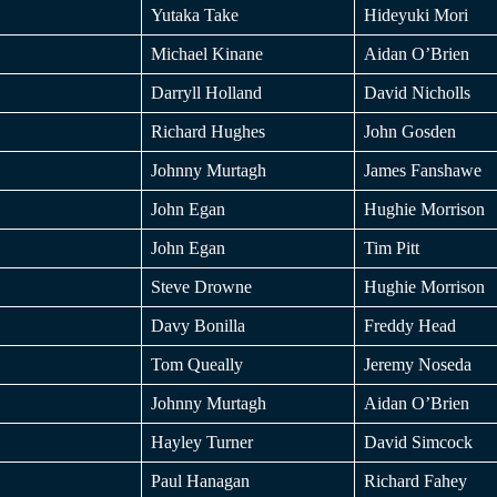
Yutaka Take
Hideyuki Mori
Michael Kinane
Aidan O’Brien
Darryll Holland
David Nicholls
Richard Hughes
John Gosden
Johnny Murtagh
James Fanshawe
John Egan
Hughie Morrison
John Egan
Tim Pitt
Steve Drowne
Hughie Morrison
Davy Bonilla
Freddy Head
Tom Queally
Jeremy Noseda
Johnny Murtagh
Aidan O’Brien
Hayley Turner
David Simcock
Paul Hanagan
Richard Fahey