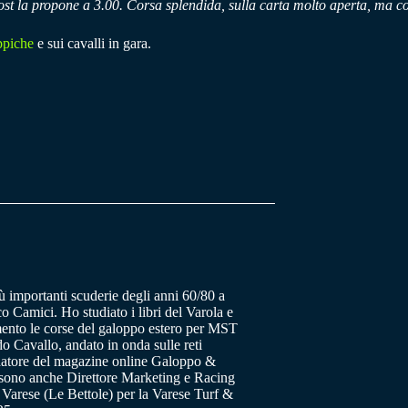
post la propone a 3.00. Corsa splendida, sulla carta molto aperta, ma c
ppiche
e sui cavalli in gara.
ù importanti scuderie degli anni 60/80 a
o Camici. Ho studiato i libri del Varola e
ento le corse del galoppo estero per MST
 Cavallo, andato in onda sulle reti
datore del magazine online Galoppo &
a sono anche Direttore Marketing e Racing
 Varese (Le Bettole) per la Varese Turf &