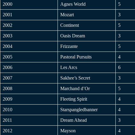
2000
Agnes World
5
2001
Mozart
3
2002
Continent
5
2003
Oasis Dream
3
2004
Frizzante
5
2005
Pastoral Pursuits
4
2006
Les Arcs
6
2007
Sakhee’s Secret
3
2008
Marchand d’Or
5
2009
Fleeting Spirit
4
2010
Starspangledbanner
4
2011
Dream Ahead
3
2012
Mayson
4