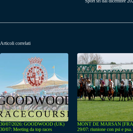
Sport srl dal dicembre 20
Articoli correlati
30/07/2026: GOODWOOD (UK)
MONT DE MARSAN [FRA
30/07: Meeting da top races
29/07: riunione con psi e psa.