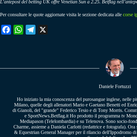
L’antepost del betting UK offre Venetian Sun a 2.25. Betflag nell’ante
Per consultare le quote aggiornate visita le sezione dedicata alle
corse i
Fa
W
Te
X
ce
ha
le
bo
ts
gr
ok
A
a
pp
m
Daniele Fortuzzi
Ho iniziato la mia conoscenza del purosangue inglese, nelle pi
Milano, quelle degli allenatori Mario e Gaetano Benetti ed Enric
di Gianoli, del "grande" Federico Tesio e di Tony Morris. Comm
e SportNews.Betflag.it Ho prodotto il programma tv Mondo
Mediapason (Telelombardia) e su Telenova. Sono socio-fon
Charme, assieme a Daniela Carlotti (redattrice e fotografa). Or
& Equestrian General Manager per il rilancio dell'Ippodromo di