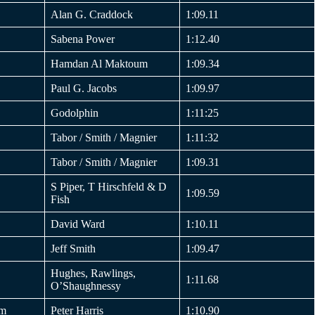
Alan G. Craddock
1:09.11
Sabena Power
1:12.40
Hamdan Al Maktoum
1:09.34
Paul G. Jacobs
1:09.97
Godolphin
1:11:25
Tabor / Smith / Magnier
1:11:32
Tabor / Smith / Magnier
1:09.31
S Piper, T Hirschfeld & D
1:09.59
Fish
David Ward
1:10.11
Jeff Smith
1:09.47
Hughes, Rawlings,
1:11.68
O’Shaughnessy
am
Peter Harris
1:10.90