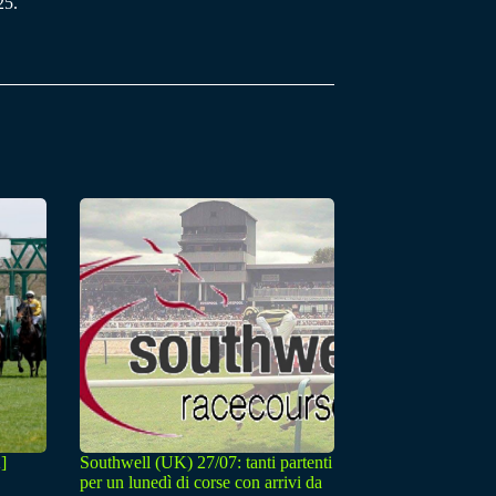
25.
]
Southwell (UK) 27/07: tanti partenti
per un lunedì di corse con arrivi da