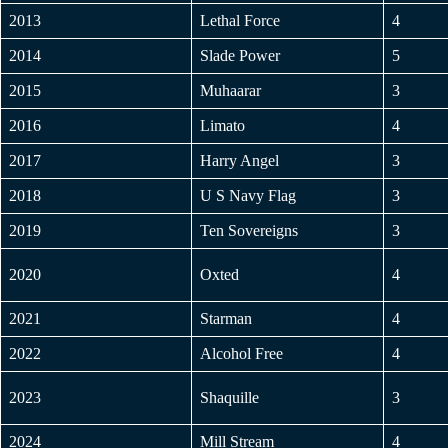
2013
Lethal Force
4
2014
Slade Power
5
2015
Muhaarar
3
2016
Limato
4
2017
Harry Angel
3
2018
U S Navy Flag
3
2019
Ten Sovereigns
3
2020
Oxted
4
2021
Starman
4
2022
Alcohol Free
4
2023
Shaquille
3
2024
Mill Stream
4