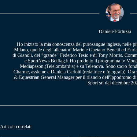
ok
A
a
pp
m
Daniele Fortuzzi
Ho iniziato la mia conoscenza del purosangue inglese, nelle pi
Milano, quelle degli allenatori Mario e Gaetano Benetti ed Enric
di Gianoli, del "grande" Federico Tesio e di Tony Morris. Comm
e SportNews.Betflag.it Ho prodotto il programma tv Mondo
Mediapason (Telelombardia) e su Telenova. Sono socio-fon
Charme, assieme a Daniela Carlotti (redattrice e fotografa). Or
& Equestrian General Manager per il rilancio dell'Ippodromo di
Sport srl dal dicembre 20
Articoli correlati