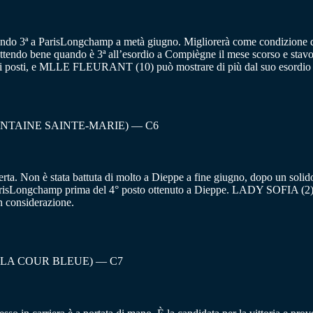
endo 3ª a ParisLongchamp a metà giugno. Migliorerà come condizione dop
ttendo bene quando è 3ª all’esordio a Compiègne il mese scorso e stav
ndi posti, e MLLE FLEURANT (10) può mostrare di più dal suo esordio d
ONTAINE SAINTE-MARIE) — C6
 Non è stata battuta di molto a Dieppe a fine giugno, dopo un solido
isLongchamp prima del 4° posto ottenuto a Dieppe. LADY SOFIA (2) può 
 considerazione.
 LA COUR BLEUE) — C7