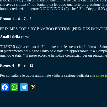
EXCESSIVE (1) ha dimostrato nelle ultime tre uscite che il primo succ
che aveva chiuso 3ª non lontano da lei dopo una forte progressione fin
buone credenziali, mentre NIOUININON (2), che è 3° a Dieppe il 23 gi
Prono: 1 – 4 – 7 – 2
PRIX MES COP’S BY BAMBOO EDITION (PRIX DES IMPATIE
Analisi della corsa
TUSKER (4) ha chiuso da 2° in tutte e tre le sue uscite, l’ultima a Sa
di piazzamento nel Regno Unito ed è stata un’apprezzabile 3ª a Compi
quando è stata 4ª il mese scorso e ha solide credenziali per un piazza
Prono: 4 – 8 – 9 – 12
Per consultare le quote aggiornate visita le sezione dedicata alle
corse i
Fa
W
Te
X
ce
ha
le
bo
ts
gr