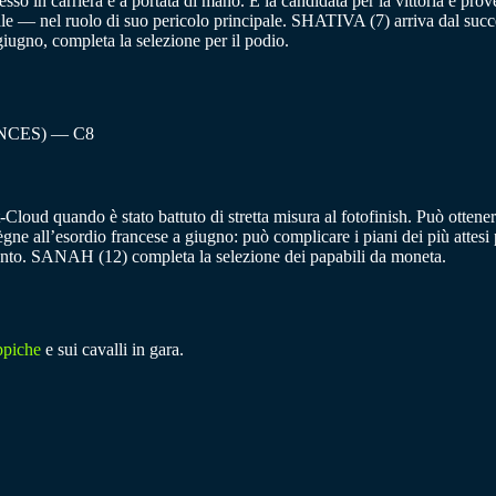
esso in carriera è a portata di mano. È la candidata per la vittoria e
ale — nel ruolo di suo pericolo principale. SHATIVA (7) arriva dal succ
ugno, completa la selezione per il podio.
NCES) — C8
int-Cloud quando è stato battuto di stretta misura al fotofinish. Può o
ègne all’esordio francese a giugno: può complicare i piani dei più at
mento. SANAH (12) completa la selezione dei papabili da moneta.
ppiche
e sui cavalli in gara.