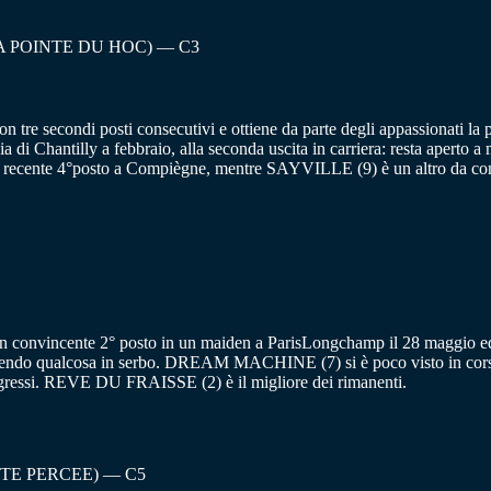
A POINTE DU HOC) — C3
e secondi posti consecutivi e ottiene da parte degli appassionati la p
ia di Chantilly a febbraio, alla seconda uscita in carriera: resta aperto
cente 4°posto a Compiègne, mentre SAYVILLE (9) è un altro da consid
n convincente 2° posto in un maiden a ParisLongchamp il 28 maggio e
tenendo qualcosa in serbo. DREAM MACHINE (7) si è poco visto in cors
 progressi. REVE DU FRAISSE (2) è il migliore dei rimanenti.
NTE PERCEE) — C5