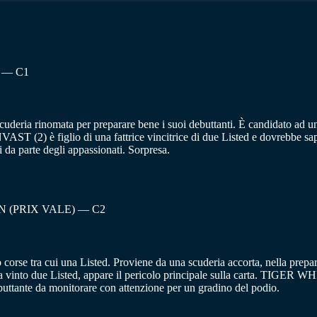
 — C1
deria rinomata per preparare bene i suoi debuttanti. È candidato ad 
ST (2) è figlio di una fattrice vincitrice di due Listed e dovrebbe sa
i da parte degli appassionati. Sorpresa.
(PRIX VALE) — C2
corse tra cui una Listed. Proviene da una scuderia accorta, nella prepara
nto due Listed, appare il pericolo principale sulla carta. TIGER WHITE
ttante da monitorare con attenzione per un gradino del podio.