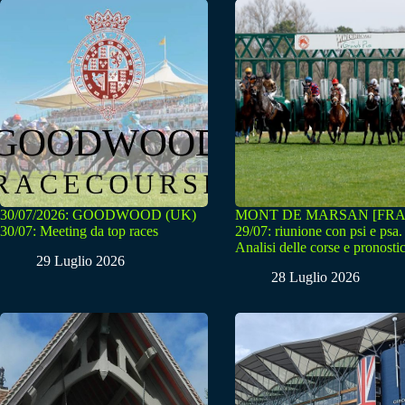
30/07/2026: GOODWOOD (UK)
MONT DE MARSAN [FRA
30/07: Meeting da top races
29/07: riunione con psi e psa.
Analisi delle corse e pronostic
29 Luglio 2026
28 Luglio 2026