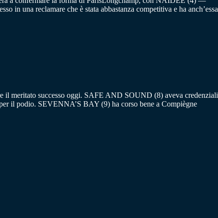
 proverà a confermare la forma di ParisLongchamp, con NAIDEE (4) —
esso in una reclamare che è stata abbastanza competitiva e ha anch’essa
ttenere il meritato successo oggi. SAFE AND SOUND (8) aveva credenziali
tesi per il podio. SEVENNA’S BAY (9) ha corso bene a Compiègne