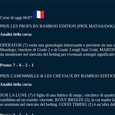
Corse di oggi 06/07
PRIX LES PROFS BY BAMBOO EDITION (PRIX MATAHAWK)
Analisi della corsa
OPERATOR (7) vanta una genealogia interessante e proviene da una scu
Mondego, vincitore di Grade 2 e di Grade 3 negli Stati Uniti. MARTINVA
da monitorare nel mercato del betting per eventuali sostegni significativ
Prono: 7 – 6 – 2 – 1
PRIX CAMOMMILLE & LES CHEVAUX BY BAMBOO EDITION 
Analisi della corsa
SUR LA LUNE (7) è figlia di una fattrice di rango, vincitrice di quattro 
candidata ad un esordio vincente. ROXY BREEZE (5), la cui madre ha vi
se sostenuta nel mercato del betting. GOOD TIMING (1) è un’altra debu