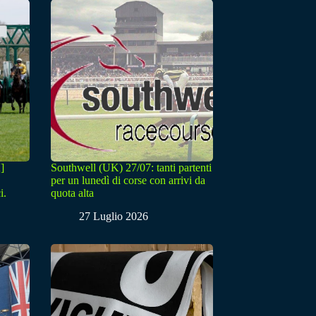
]
Southwell (UK) 27/07: tanti partenti
per un lunedì di corse con arrivi da
i.
quota alta
27 Luglio 2026