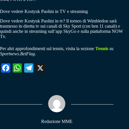
Dove vedere Kostyuk Paolini in TV e streaming
Dove vedere Kostyuk Paolini in tv? Il torneo di Wimbledon sarà
trasmesso in diretta tv sui canali di Sky Sport (con ben 11 canali) e
quindi anche in streaming sull’app SkyGo e sulla piattaforma NOW
Tv.
Per altri approfondimenti sul tennis, visita la sezione
Tennis
su
Sportnews.BetFlag
.
Fa
W
Te
X
ce
ha
le
bo
ts
gr
ok
A
a
pp
m
Redazione MME