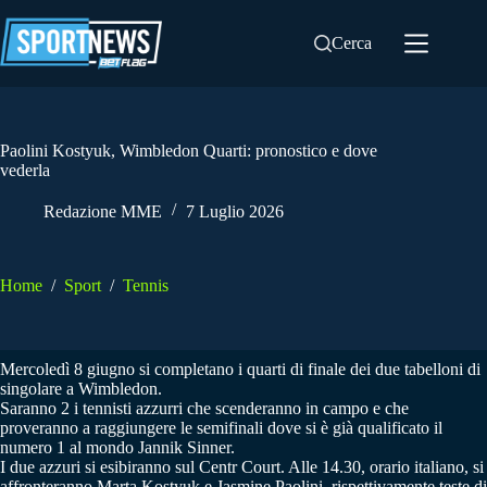
Salta
al
Cerca
contenuto
Paolini Kostyuk, Wimbledon Quarti: pronostico e dove
vederla
Redazione MME
7 Luglio 2026
Home
/
Sport
/
Tennis
Mercoledì 8 giugno si completano i quarti di finale dei due tabelloni di
singolare a Wimbledon.
Saranno 2 i tennisti azzurri che scenderanno in campo e che
proveranno a raggiungere le semifinali dove si è già qualificato il
numero 1 al mondo Jannik Sinner.
I due azzuri si esibiranno sul Centr Court. Alle 14.30, orario italiano, si
affronteranno Marta Kostyuk e Jasmine Paolini, rispettivamente teste di