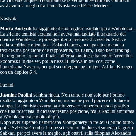
La vincente di questo confronto se la vedrà, in semifinale, contro chi
avrà avuto la meglio fra Linda Noskova ed Elise Mertens.
Kostyuk
Marta Kostyuk
ha raggiunto il suo miglior risultato qui a Wimbledon.
La 24enne tennista ucraina non aveva mai tagliato il traguardo dei
quarti a Wimbledon e prosegue il suo percorso di crescita. Reduce
dalla semifinale ottenuta al Roland Garros, occupa attualmente la
tredicesima posizione che rappresenta, fra l’altro, il suo best ranking.
Ha raggiunto i quarti di finale sull’erba londinese battendo l’argentina
Podoroska in due set, poi la russa Blinkova in tre, cosi come
l’americana Navarro, per poi sconfiggere, agli ottavi, Ashlun Krueger
con un duplice 6-4.
Paolini
Jasmine Paolini
sembra rinata. Non tanto e non solo per l’ottimo
risultato raggiunto a Wimbledon, ma anche per il piacere di lottare in
campo. La tennista azzurra ha attraversato un periodo poco positivo
che l’ha ricacciata in diciassettesima posizione, ma la Paolini ammirata
a Wimbledon vale molto di più.
Dopo aver superato l’americana Montgomery in tre set al primo turno,
poi la Svizzera Golubic in due set, sempre in due set superata la greca
Sakkari, per poi avere la meglio, agli ottavi, sulla filippina Alexandra