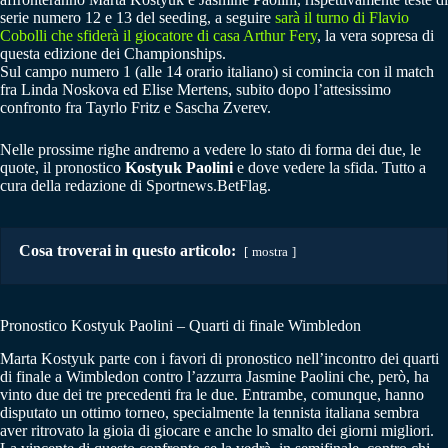
serie numero 12 e 13 del seeding, a seguire
sarà il turno di Flavio
Cobolli che sfiderà il giocatore di casa Arthur Fery
, la vera sopresa di
questa edizione dei Championships.
Sul campo numero 1 (alle 14 orario italiano) si comincia con il match
fra Linda Noskova ed Elise Mertens, subito dopo l’attesissimo
confronto fra Tayrlo Fritz e Sascha Zverev.
Nelle prossime righe andremo a vedere lo stato di forma dei due, le
quote, il pronostico
Kostyuk
Paolini
e dove vedere la sfida. Tutto a
cura della redazione di Sportnews.BetFlag.
Cosa troverai in questo articolo:
mostra
Pronostico Kostyuk Paolini – Quarti di finale Wimbledon
Marta Kostyuk parte con i favori di pronostico nell’incontro dei quarti
di finale a Wimbledon contro l’azzurra Jasmine Paolini che, però, ha
vinto due dei tre precedenti fra le due. Entrambe, comunque, hanno
disputato un ottimo torneo, specialmente la tennista italiana sembra
aver ritrovato la gioia di giocare e anche lo smalto dei giorni migliori.