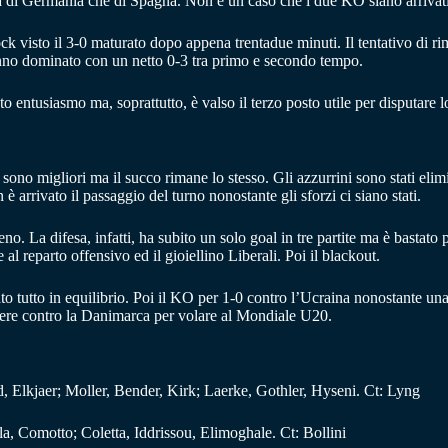
ia di Germania che di Spagna. Non è un caso che i due KO siano arrivati
ck visto il 3-0 maturato dopo appena trentadue minuti. Il tentativo di r
anno dominato con un netto 0-3 tra primo e secondo tempo.
ato entusiasmo ma, soprattutto, è valso il terzo posto utile per disputare
ti sono migliori ma il succo rimane lo stesso. Gli azzurrini sono stati elim
arrivato il passaggio del turno nonostante gli sforzi ci siano stati.
o. La difesa, infatti, ha subito un solo goal in tre partite ma è bastato 
 al reparto offensivo ed il gioiellino Liberali. Poi il blackout.
o tutto in equilibrio. Poi il KO per 1-0 contro l’Ucraina nonostante una
ncere contro la Danimarca per volare al Mondiale U20.
 Elkjaer; Moller, Bender, Kirk; Laerke, Gothler, Hyseni. Ct: Lyng
ala, Comotto; Coletta, Iddrissou, Elimoghale. Ct: Bollini