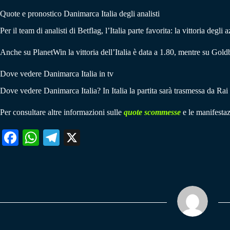
Quote e pronostico Danimarca Italia degli analisti
Per il team di analisti di Betflag, l’Italia parte favorita: la vittoria degl
Anche su PlanetWin la vittoria dell’Italia è data a 1.80, mentre su Gold
Dove vedere Danimarca Italia in tv
Dove vedere Danimarca Italia? In Italia la partita sarà trasmessa da Rai 
Per consultare altre informazioni sulle
quote scommesse
e le manifestaz
Fa
W
Te
X
ce
ha
le
bo
ts
gr
ok
A
a
pp
m