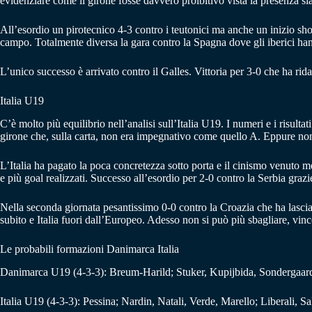
evidenziare come il girone fosse davvero proibitivo vista la presenza s
All’esordio un pirotecnico 4-3 contro i teutonici ma anche un inizio sho
campo. Totalmente diversa la gara contro la Spagna dove gli iberici h
L’unico successo è arrivato contro il Galles. Vittoria per 3-0 che ha rid
Italia U19
C’è molto più equilibrio nell’analisi sull’Italia U19. I numeri e i risulta
girone che, sulla carta, non era impegnativo come quello A. Eppure non è 
L’Italia ha pagato la poca concretezza sotto porta e il cinismo venuto men
e più goal realizzati. Successo all’esordio per 2-0 contro la Serbia grazie
Nella seconda giornata pesantissimo 0-0 contro la Croazia che ha lasciat
subito e Italia fuori dall’Europeo. Adesso non si può più sbagliare, vi
Le probabili formazioni Danimarca Italia
Danimarca U19 (4-3-3): Breum-Harild; Stuker, Kupijbida, Sondergaard,
Italia U19 (4-3-3): Pessina; Nardin, Natali, Verde, Marello; Liberali, S