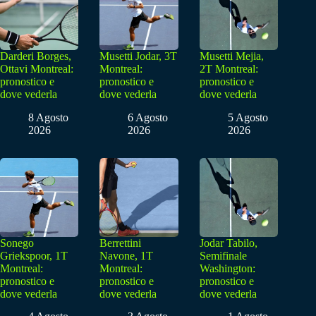
Darderi Borges,
Musetti Jodar, 3T
Musetti Mejia,
Ottavi Montreal:
Montreal:
2T Montreal:
pronostico e
pronostico e
pronostico e
dove vederla
dove vederla
dove vederla
8 Agosto
6 Agosto
5 Agosto
2026
2026
2026
Sonego
Berrettini
Jodar Tabilo,
Griekspoor, 1T
Navone, 1T
Semifinale
Montreal:
Montreal:
Washington:
pronostico e
pronostico e
pronostico e
dove vederla
dove vederla
dove vederla