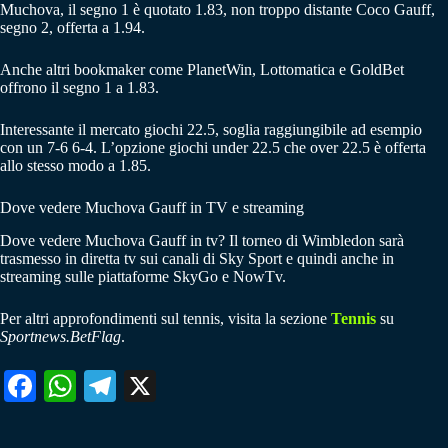
Muchova, il segno 1 è quotato 1.83, non troppo distante Coco Gauff,
segno 2, offerta a 1.94.
Anche altri bookmaker come PlanetWin, Lottomatica e GoldBet
offrono il segno 1 a 1.83.
Interessante il mercato giochi 22.5, soglia raggiungibile ad esempio
con un 7-6 6-4. L’opzione giochi under 22.5 che over 22.5 è offerta
allo stesso modo a 1.85.
Dove vedere Muchova Gauff in TV e streaming
Dove vedere Muchova Gauff in tv? Il torneo di Wimbledon sarà
trasmesso in diretta tv sui canali di Sky Sport e quindi anche in
streaming sulle piattaforme SkyGo e NowTv.
Per altri approfondimenti sul tennis, visita la sezione
Tennis
su
Sportnews.BetFlag
.
Fa
W
Te
X
ce
ha
le