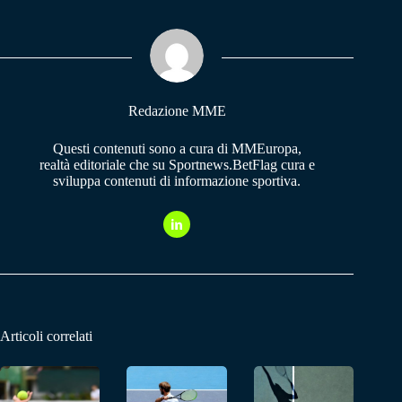
bo
ts
gr
ok
A
a
pp
m
Redazione MME
Questi contenuti sono a cura di MMEuropa,
realtà editoriale che su Sportnews.BetFlag cura e
sviluppa contenuti di informazione sportiva.
Articoli correlati