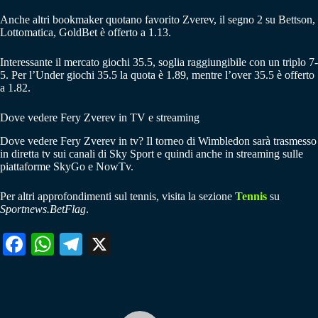
Anche altri bookmaker quotano favorito Zverev, il segno 2 su Bettson,
Lottomatica, GoldBet è offerto a 1.13.
Interessante il mercato giochi 35.5, soglia raggiungibile con un triplo 7-
5. Per l’Under giochi 35.5 la quota è 1.89, mentre l’over 35.5 è offerto
a 1.82.
Dove vedere Fery Zverev in TV e streaming
Dove vedere Fery Zverev in tv? Il torneo di Wimbledon sarà trasmesso
in diretta tv sui canali di Sky Sport e quindi anche in streaming sulle
piattaforme SkyGo e NowTv.
Per altri approfondimenti sul tennis, visita la sezione
Tennis
su
Sportnews.BetFlag
.
Fa
W
Te
X
ce
ha
le
bo
ts
gr
ok
A
a