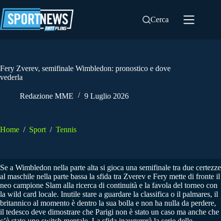
Salta
al
Cerca
contenuto
Fery Zverev, semifinale Wimbledon: pronostico e dove
vederla
Redazione MME
9 Luglio 2026
Home
/
Sport
/
Tennis
Se a Wimbledon nella parte alta si gioca una semifinale tra due certezze
al maschile nella parte bassa la sfida tra Zverev e Fery mette di fronte il
neo campione Slam alla ricerca di continuità e la favola del torneo con
la wild card locale. Inutile stare a guardare la classifica o il palmares, il
britannico al momento è dentro la sua bolla e non ha nulla da perdere,
il tedesco deve dimostrare che Parigi non è stato un caso ma anche che
c’è stato uno switch mentale. La sfida inaugurerà la serie delle