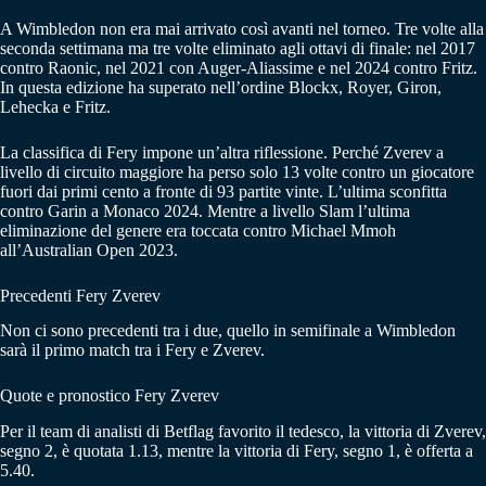
A Wimbledon non era mai arrivato così avanti nel torneo. Tre volte alla
seconda settimana ma tre volte eliminato agli ottavi di finale: nel 2017
contro Raonic, nel 2021 con Auger-Aliassime e nel 2024 contro Fritz.
In questa edizione ha superato nell’ordine Blockx, Royer, Giron,
Lehecka e Fritz.
La classifica di Fery impone un’altra riflessione. Perché Zverev a
livello di circuito maggiore ha perso solo 13 volte contro un giocatore
fuori dai primi cento a fronte di 93 partite vinte. L’ultima sconfitta
contro Garin a Monaco 2024. Mentre a livello Slam l’ultima
eliminazione del genere era toccata contro Michael Mmoh
all’Australian Open 2023.
Precedenti Fery Zverev
Non ci sono precedenti tra i due, quello in semifinale a Wimbledon
sarà il primo match tra i Fery e Zverev.
Quote e pronostico Fery Zverev
Per il team di analisti di Betflag favorito il tedesco, la vittoria di Zverev,
segno 2, è quotata 1.13, mentre la vittoria di Fery, segno 1, è offerta a
5.40.