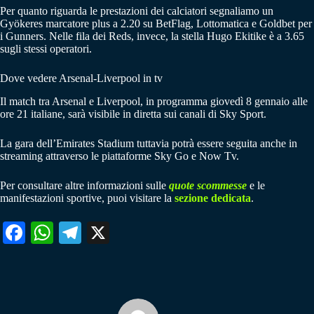
Per quanto riguarda le prestazioni dei calciatori segnaliamo un
Gyökeres marcatore plus a 2.20 su BetFlag, Lottomatica e Goldbet per
i Gunners. Nelle fila dei Reds, invece, la stella Hugo Ekitike è a 3.65
sugli stessi operatori.
Dove vedere Arsenal-Liverpool in tv
Il match tra Arsenal e Liverpool, in programma giovedì 8 gennaio alle
ore 21 italiane, sarà visibile in diretta sui canali di Sky Sport.
La gara dell’Emirates Stadium tuttavia potrà essere seguita anche in
streaming attraverso le piattaforme Sky Go e Now Tv.
Per consultare altre informazioni sulle
quote scommesse
e le
manifestazioni sportive, puoi visitare la
sezione dedicata
.
Fa
W
Te
X
ce
ha
le
bo
ts
gr
ok
A
a