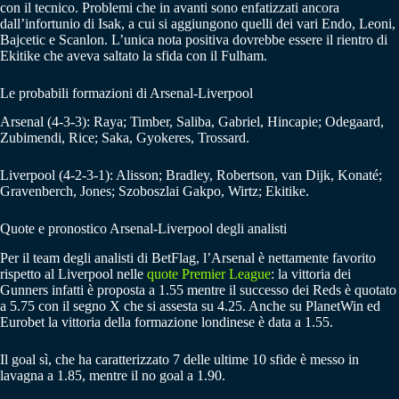
con il tecnico. Problemi che in avanti sono enfatizzati ancora
dall’infortunio di Isak, a cui si aggiungono quelli dei vari Endo, Leoni,
Bajcetic e Scanlon. L’unica nota positiva dovrebbe essere il rientro di
Ekitike che aveva saltato la sfida con il Fulham.
Le probabili formazioni di Arsenal-Liverpool
Arsenal (4-3-3): Raya; Timber, Saliba, Gabriel, Hincapie; Odegaard,
Zubimendi, Rice; Saka, Gyokeres, Trossard.
Liverpool (4-2-3-1): Alisson; Bradley, Robertson, van Dijk, Konaté;
Gravenberch, Jones; Szoboszlai Gakpo, Wirtz; Ekitike.
Quote e pronostico Arsenal-Liverpool degli analisti
Per il team degli analisti di BetFlag, l’Arsenal è nettamente favorito
rispetto al Liverpool nelle
quote Premier League
: la vittoria dei
Gunners infatti è proposta a 1.55 mentre il successo dei Reds è quotato
a 5.75 con il segno X che si assesta su 4.25. Anche su PlanetWin ed
Eurobet la vittoria della formazione londinese è data a 1.55.
Il goal sì, che ha caratterizzato 7 delle ultime 10 sfide è messo in
lavagna a 1.85, mentre il no goal a 1.90.