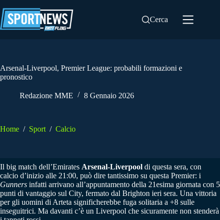
Salta
al
Cerca
contenuto
Arsenal-Liverpool, Premier League: probabili formazioni e
pronostico
Redazione MME
8 Gennaio 2026
Home
/
Sport
/
Calcio
Il big match dell’Emirates
Arsenal-Liverpool
di questa sera, con
calcio d’inizio alle 21:00, può dire tantissimo su questa Premier: i
Gunners
infatti arrivano all’appuntamento della 21esima giornata con 5
punti di vantaggio sul City, fermato dal Brighton ieri sera. Una vittoria
per gli uomini di Arteta significherebbe fuga solitaria a +8 sulle
inseguitrici. Ma davanti c’è un Liverpool che sicuramente non stenderà
i tappeti rossi.