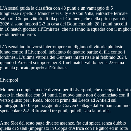
L’Arsenal guida la classifica con 48 punti e un vantaggio di 5
lunghezze rispetto a Manchester City e Aston Villa, entrambe fermate
sul pari. Cinque vittorie di fila per i Gunners, che nella prima gara del
2026 si sono imposti 2-3 in casa del Bournemouth. 28 i punti raccolti
in 10 match giocato all’Emirates, che ne fanno la squadra con il miglior
rendimento interno.
L’Arsenal inoltre vorrà interrompere un digiuno di vittorie piuttosto
lungo contro il Liverpool, imbattuto da quattro partite di fila contro i
londinesi. L’ultima vittoria dei Gunners infatti risale al febbraio 2024,
quando l’Arsenal si impose per 3-1 nel match valido per la 23esima
giornata giocato proprio all’Emirates.
Liverpool
Momento completamente diverso per il Liverpool, che occupa il quarto
posto in classifica con 34 punti. Il nuovo anno non è cominciato con il
verso giusto per i Reds, bloccati prima dal Leeds ad Anfield sul
punteggio di 0-0 e poi raggiunti a Craven Cottage dal Fulham con uno
spettacolare 2-2. Ritrovare i tre punti, quindi, sarà la priorità.
Arne Slot del resto paga diverse assenze, fra cui spicca senza dubbio
quella di Salah (impegnato in Coppa d’Africa con l’Egitto) ed in rotta