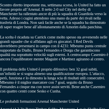
Scontro diretto importante ma, settimana scorsa, lo United ha fatto un
favore proprio all’Arsenal. Il netto 2-0 sul City nel derby di
Manchester ha rallentato ancor di più la squadra di Guardiola verso la
vetta. Adesso i cugini attendono una mano da parte dei rivali nella
trasferta di Londra. Non sarà facile anche se la squadra ha dimostrato
di saper reagire bene all’allontanamento di Amorim dalla panchina.
La scelta è ricaduta su Carrick come molto spesso sta avvenendo nelle
grandi squadre che si affidano agli ex giocatori. I Red Devils
dovrebbero presentarsi in campo con il 4231: Mbeumo punta centrale
supportato da Diallo, Bruno Fernandes e Dorgu che garantiscono
qualità ma soprattutto velocità sugli esterni. A centrocampo Casemiro è
ancora l’equilibratore mentre Maguire e Martinez agiranno al centro.
Il problema dello United è proprio difensivo: ben 32 goal subiti,
un’infinità se si sogna almeno una qualificazione europea. L’attacco,
però, funziona e lo dimostra la lunga scia di risultati utili consecutivi.
Mbeumo è il miglior marcatore con 7 goal, seguito da Bruno
Fernandes a cinque ma con nove assist serviti. Bene anche Casemiro
con quattro centri come Sesko e Cunha.
Le probabili formazioni Arsenal Manchester United