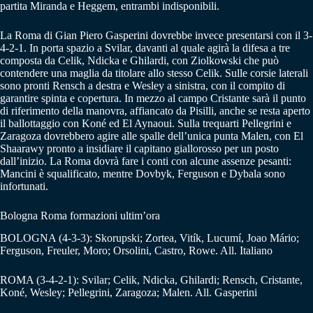
partita Miranda e Heggem, entrambi indisponibili.
La Roma di Gian Piero Gasperini dovrebbe invece presentarsi con il 3-
4-2-1. In porta spazio a Svilar, davanti al quale agirà la difesa a tre
composta da Celik, Ndicka e Ghilardi, con Ziolkowski che può
contendere una maglia da titolare allo stesso Celik. Sulle corsie laterali
sono pronti Rensch a destra e Wesley a sinistra, con il compito di
garantire spinta e copertura. In mezzo al campo Cristante sarà il punto
di riferimento della manovra, affiancato da Pisilli, anche se resta aperto
il ballottaggio con Koné ed El Aynaoui. Sulla trequarti Pellegrini e
Zaragoza dovrebbero agire alle spalle dell’unica punta Malen, con El
Shaarawy pronto a insidiare il capitano giallorosso per un posto
dall’inizio. La Roma dovrà fare i conti con alcune assenze pesanti:
Mancini è squalificato, mentre Dovbyk, Ferguson e Dybala sono
infortunati.
Bologna Roma formazioni ultim’ora
BOLOGNA (4-3-3): Skorupski; Zortea, Vitík, Lucumí, Joao Mário;
Ferguson, Freuler, Moro; Orsolini, Castro, Rowe. All. Italiano
ROMA (3-4-2-1): Svilar; Celik, Ndicka, Ghilardi; Rensch, Cristante,
Koné, Wesley; Pellegrini, Zaragoza; Malen. All. Gasperini