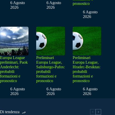
6 Agosto
6 Agosto
pronostico
2026
2026
6 Agosto
2026
Europa League
Preliminari
Preliminari
preliminari, Paok
Europa League,
Europa League,
Anderlecht:
Salisburgo-Pafos:
Hradec-Besiktas:
probabili
probabili
probabili
formazioni e
formazioni e
formazioni e
pronostico
pronostico
pronostico
6 Agosto
6 Agosto
6 Agosto
2026
2026
2026
Di tendenza