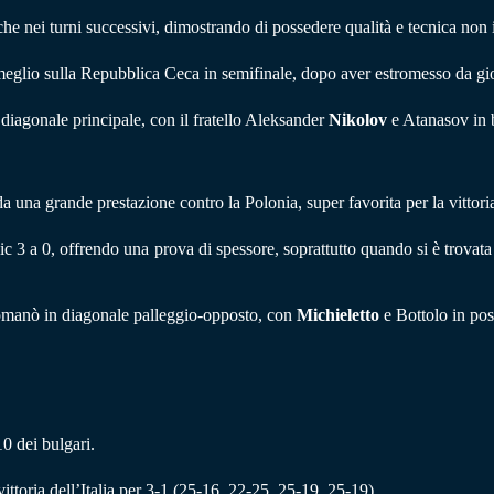
he nei turni successivi, dimostrando di possedere qualità e tecnica non i
meglio sulla Repubblica Ceca in semifinale, dopo aver estromesso da g
iagonale principale, con il fratello Aleksander
Nikolov
e Atanasov in 
una grande prestazione contro la Polonia, super favorita per la vittoria
ic 3 a 0, offrendo una prova di spessore, soprattutto quando si è trovat
 Romanò in diagonale palleggio-opposto, con
Michieletto
e Bottolo in pos
10 dei bulgari.
ttoria dell’Italia per 3-1 (25-16, 22-25, 25-19, 25-19).