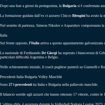
Dopo una fase a gironi da protagonista, la
Bulgaria
si è confermata anc
La formazione guidata dall’ex ct azzurro Chicco
Blengini
ha avuto la 
Nel sestetto di partenza, Simeon Nikolov e Asparuhov comporranno la d
Italia
Sul fronte opposto,
l’Italia
arriva a questo appuntamento galvanizzata da 
La nazionale di Ferdinando
De Giorgi
ha superato i biancorossi di Grb
particolari difficoltà Argentina e Belgio.
Nello schieramento iniziale, il coach pugliese punterà su Giannelli e
Precedenti Italia Bulgaria Volley Maschile
Sono
27 i precedenti
tra Italia e Bulgaria nella pallavolo maschile.
Il bilancio sorride agli azzurri che hanno ottenuto 17 vittorie, contro le 
L’ultima sfida è avvenuta durante la Volleyball Nations League 2025: vi