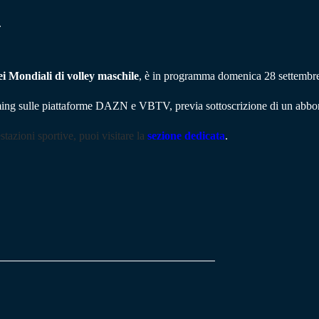
.
ei Mondiali di volley maschile
, è in programma domenica 28 settembre 
ming sulle piattaforme DAZN e VBTV, previa sottoscrizione di un abbona
stazioni sportive, puoi visitare la
sezione dedicata
.