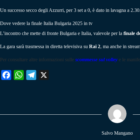
Un successo secco degli Azzurri, per 3 set a 0, è dato in lavagna a 2.30
Dove vedere la finale Italia Bulgaria 2025 in tv
L’incontro che mette di fronte Bulgaria e Italia, valevole per la
finale d
La gara sarà trasmessa in diretta televisiva su
Rai 2
, ma anche in strea
Per consultare altre informazioni sulle
scommesse sul volley
e le manife
Fa
W
Te
X
ce
ha
le
bo
ts
gr
ok
A
a
pp
m
Salvo Mangano