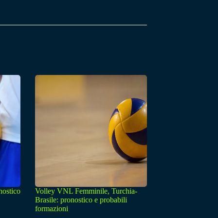
nostico
Volley VNL Femminile, Turchia-
Brasile: pronostico e probabili
formazioni