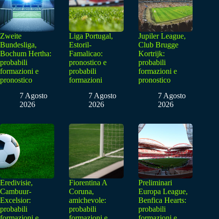
Zweite
Liga Portugal,
Jupiler League,
Bundesliga,
Estoril-
Club Brugge
Bochum Hertha:
Famalicao:
Kortrijk:
probabili
pronostico e
probabili
formazioni e
probabili
formazioni e
pronostico
formazioni
pronostico
7 Agosto
7 Agosto
7 Agosto
2026
2026
2026
Eredivisie,
Fiorentina A
Preliminari
Cambuur-
Coruna,
Europa League,
Excelsior:
amichevole:
Benfica Hearts:
probabili
probabili
probabili
formazioni e
formazioni e
formazioni e