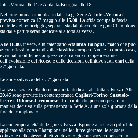
Inter-Verona alle 15 e Atalanta-Bologna alle 18
Nel programma comunicato dalla Lega Serie A,
Inter-Verona
è
prevista domenica 17 maggio alle
15.00
. La sfida occupa la fascia
centrale del pomeriggio, separata sia dal blocco delle gare Champions
sia dalle partite serali dedicate alla lotta salvezza.
Alle
18.00
, invece, è in calendario
Atalanta-Bologna
, match che può
avere riflessi importanti sulla classifica europea. Anche in questo caso,
eventuali modifiche complessive al calendario dipenderanno
dall’evoluzione del ricorso e dalle decisioni definitive sugli orari della
37ª giornata.
Le sfide salvezza della 37ª giornata
La fascia serale della domenica resta dedicata alla lotta salvezza. Alle
20.45
sono previste in contemporanea
Cagliari-Torino
,
Sassuolo-
Lecce
e
Udinese-Cremonese
. Tre partite che possono pesare in
maniera decisiva sulla permanenza in Serie A, a una sola giornata dalla
fine del campionato.
La contemporaneità delle gare salvezza risponde allo stesso principio
applicato alla corsa Champions: nelle ultime giornate, le squadre
coinvolte nello stesso obiettivo devono giocare senza conoscere in