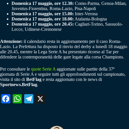
Domenica 17 maggio, ore 12.30:
Como-Parma, Genoa-Milan,
Juventus-Fiorentina, Roma-Lazio, Pisa-Napoli
Domenica 17 maggio, ore 15.00:
Inter-Verona
Domenica 17 maggio, ore 18.00:
Atalanta-Bologna
Domenica 17 maggio, ore 20.45:
Cagliari-Torino, Sassuolo-
Lecce, Udinese-Cremonese
Attenzione:
il calendario resta in aggiornamento per il caso Roma-
Lazio. La Prefettura ha disposto il rinvio del derby a lunedì 18 maggio
alle 20.45, mentre la Lega Serie A ha presentato ricorso al Tar per
difendere la contemporaneità delle gare legate alla corsa Champions.
Per consultare le
quote Serie A
aggiornate sulle partite della 37ª
giornata di Serie A e seguire tutti gli approfondimenti sul campionato,
visita il sito di
BetFlag
e resta aggiornato con le news di
Sportnews.BetFlag
.
Fa
W
Te
X
ce
ha
le
bo
ts
gr
ok
A
a