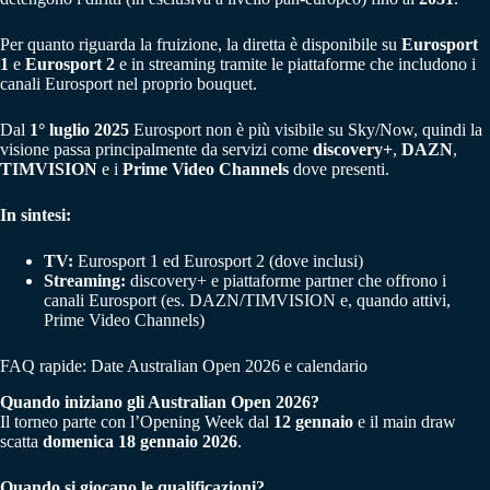
Per quanto riguarda la fruizione, la diretta è disponibile su
Eurosport
1
e
Eurosport 2
e in streaming tramite le piattaforme che includono i
canali Eurosport nel proprio bouquet.
Dal
1° luglio 2025
Eurosport non è più visibile su Sky/Now, quindi la
visione passa principalmente da servizi come
discovery+
,
DAZN
,
TIMVISION
e i
Prime Video Channels
dove presenti.
In sintesi:
TV:
Eurosport 1 ed Eurosport 2 (dove inclusi)
Streaming:
discovery+ e piattaforme partner che offrono i
canali Eurosport (es. DAZN/TIMVISION e, quando attivi,
Prime Video Channels)
FAQ rapide: Date Australian Open 2026 e calendario
Quando iniziano gli Australian Open 2026?
Il torneo parte con l’Opening Week dal
12 gennaio
e il main draw
scatta
domenica 18 gennaio 2026
.
Quando si giocano le qualificazioni?