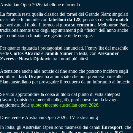
Australian Open 2026: tabellone e formula
La formula resta quella classica dei tornei del Grande Slam: singolari
maschile e femminile con
tabelloni da 128
, percorso da
sette match
per arrivare al titolo. Il torneo si gioca su
cemento
a Melbourne Park,
tradizionalmente uno degli appuntamenti più “fisici” dell’anno anche
per condizioni climatiche e gestione delle energie.
Per quanto riguarda i protagonisti annunciati, l’entry list del maschile
vede
Carlos Alcaraz
e
Jannik Sinner
in testa, con
Alexander
Zverev
e
Novak Djokovic
tra i nomi più attesi.
Attenzione anche alle notizie di fine anno che possono incidere sugli
equilibri:
Jack Draper
ha annunciato che non prenderà parte allo
Slam australiano per proseguire il recupero da un infortunio al braccio.
Se vuoi approfondire la corsa al titolo dal punto di vista antepost
(favoriti, outsider e mercati collegati), puoi consultare la lavagna
aggiornata delle
quote vincente australian open 2026
.
Dove vedere Australian Open 2026: TV e streaming
In Italia, gli Australian Open sono trasmessi dai canali
Eurosport
, che
detengono i diritti (in esclusiva a livello pan-europeo) fino al
2031
.