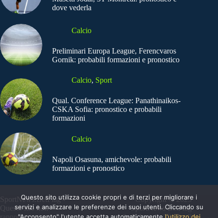
dove vederla
Calcio
Preliminari Europa League, Ferencvaros
Gornik: probabili formazioni e pronostico
Calcio
,
Sport
Qual. Conference League: Panathinaikos-
CSKA Sofia: pronostico e probabili
formazioni
Calcio
Napoli Osasuna, amichevole: probabili
formazioni e pronostico
Questo sito utilizza cookie propri e di terzi per migliorare i
SportNews.BetFlag -
Copyright © 2025
servizi e analizzare le preferenze dei suoi utenti. Cliccando su
Questo sito non
SportNews BetFlag
"Acconsento" l'utente accetta automaticamente
l'utilizzo dei
rappresenta una testata
Sede Legale: Via degli