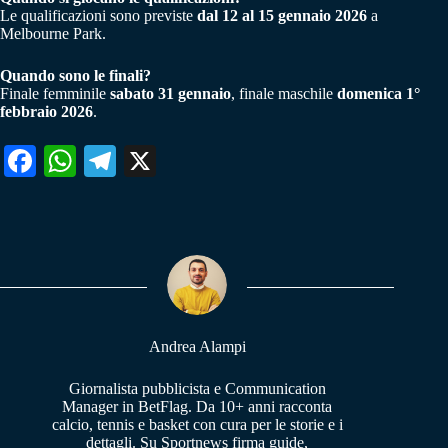
Le qualificazioni sono previste
dal 12 al 15 gennaio 2026
a
Melbourne Park.
Quando sono le finali?
Finale femminile
sabato 31 gennaio
, finale maschile
domenica 1°
febbraio 2026
.
Fa
W
Te
X
ce
ha
le
bo
ts
gr
ok
A
a
pp
m
Andrea Alampi
Giornalista pubblicista e Communication
Manager in BetFlag. Da 10+ anni racconta
calcio, tennis e basket con cura per le storie e i
dettagli. Su Sportnews firma guide,