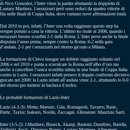
di Nico Gonzalez, l’Inter vinse la partita sfruttando la doppietta di
Lautaro Martinez. I nerazzurri però sono reduci da quattro vittorie di
fila nelle finali di Coppa Italia, dove vantano nove affermazioni totali.
Dal 2010 in poi, infatti, l’Inter una volta raggiunto questo step ha
sempre portato a casa la vittoria. L’ultimo ko risale al 2008, quando i
nerazzuri furono sconfitti 2-1 dalla Roma. L’Inter perse anche la finale
disputata l’anno prima, sempre contro la Roma: 6-2 nella gara
d’andata, 2-1 per i nerazzurri nel ritorno gicoato a Milano.
La formazione di Chivu insegue un doblete raggiunto soltanto nel
2006 e nel 2010 e punta a scavalcare la Roma nell’albo d’oro ma
anche a cancellare l’unica sconfitta subita in una finale di Coppa Italia
contro la Lazio. I nerazzurri infatti persero il doppio confronto decisivo
giocato nel 2000: la Lazio infatti all’andata vinse 2-1, sfruttando lo 0-0
del ritorno per mettere in bacheca il trofeo.
Le probabili formazioni di Lazio-Inter
Lazio (4-3-3): Motta; Marusic, Gila, Romagnoli, Tavares; Basic,
Patric, Taylor; Isaksen, Noslin, Zaccagni. Allenatore: Maurizio Sarri.
Inter (3-5-2): J.Martinez; Bisseck, Akanji, Bastoni; Dumfries, Barella,
Zielinski, Sucic, Dimarco; Bonny, Lautaro Martinez. Allenatore: