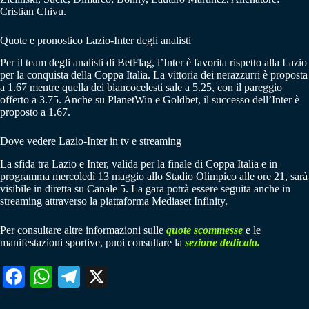
Cristian Chivu.
Quote e pronostico Lazio-Inter degli analisti
Per il team degli analisti di BetFlag, l’Inter è favorita rispetto alla Lazio
per la conquista della Coppa Italia. La vittoria dei nerazzurri è proposta
a 1.67 mentre quella dei biancocelesti sale a 5.25, con il pareggio
offerto a 3.75. Anche su PlanetWin e Goldbet, il successo dell’Inter è
proposto a 1.67.
Dove vedere Lazio-Inter in tv e streaming
La sfida tra Lazio e Inter, valida per la finale di Coppa Italia e in
programma mercoledì 13 maggio allo Stadio Olimpico alle ore 21, sarà
visibile in diretta su Canale 5. La gara potrà essere seguita anche in
streaming attraverso la piattaforma Mediaset Infinity.
Per consultare altre informazioni sulle
quote scommesse
e le
manifestazioni sportive, puoi consultare la
sezione dedicata.
Fa
W
Te
X
ce
ha
le