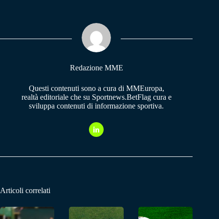
bo
ts
gr
ok
A
a
pp
m
Redazione MME
Questi contenuti sono a cura di MMEuropa,
realtà editoriale che su Sportnews.BetFlag cura e
sviluppa contenuti di informazione sportiva.
Articoli correlati