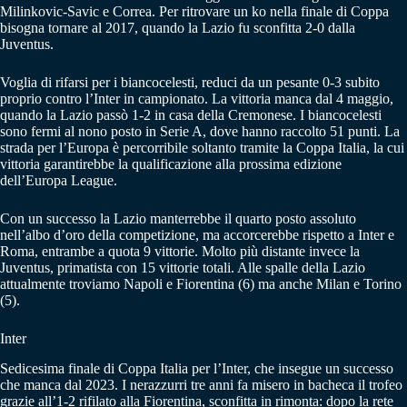
Milinkovic-Savic e Correa. Per ritrovare un ko nella finale di Coppa
bisogna tornare al 2017, quando la Lazio fu sconfitta 2-0 dalla
Juventus.
Voglia di rifarsi per i biancocelesti, reduci da un pesante 0-3 subito
proprio contro l’Inter in campionato. La vittoria manca dal 4 maggio,
quando la Lazio passò 1-2 in casa della Cremonese. I biancocelesti
sono fermi al nono posto in Serie A, dove hanno raccolto 51 punti. La
strada per l’Europa è percorribile soltanto tramite la Coppa Italia, la cui
vittoria garantirebbe la qualificazione alla prossima edizione
dell’Europa League.
Con un successo la Lazio manterrebbe il quarto posto assoluto
nell’albo d’oro della competizione, ma accorcerebbe rispetto a Inter e
Roma, entrambe a quota 9 vittorie. Molto più distante invece la
Juventus, primatista con 15 vittorie totali. Alle spalle della Lazio
attualmente troviamo Napoli e Fiorentina (6) ma anche Milan e Torino
(5).
Inter
Sedicesima finale di Coppa Italia per l’Inter, che insegue un successo
che manca dal 2023. I nerazzurri tre anni fa misero in bacheca il trofeo
grazie all’1-2 rifilato alla Fiorentina, sconfitta in rimonta: dopo la rete