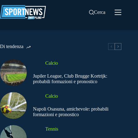
Salta
al
Cerca
contenuto
Di tendenza
Calcio
Jupiler League, Club Brugge Kortrijk:
probabili formazioni e pronostico
Calcio
Napoli Osasuna, amichevole: probabili
formazioni e pronostico
Tennis