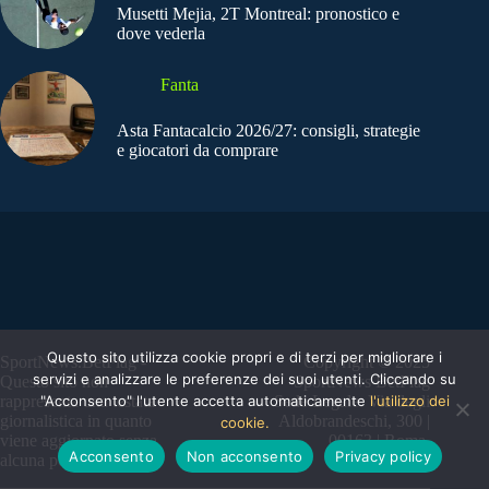
Musetti Mejia, 2T Montreal: pronostico e
dove vederla
Fanta
Asta Fantacalcio 2026/27: consigli, strategie
e giocatori da comprare
Questo sito utilizza cookie propri e di terzi per migliorare i
SportNews.BetFlag -
Copyright © 2025
servizi e analizzare le preferenze dei suoi utenti. Cliccando su
Questo sito non
SportNews BetFlag
rappresenta una testata
"Acconsento" l'utente accetta automaticamente
Sede Legale: Via degli
l'utilizzo dei
giornalistica in quanto
Aldobrandeschi, 300 |
cookie.
viene aggiornato senza
00163 | Roma
Acconsento
Non acconsento
Privacy policy
alcuna periodicità