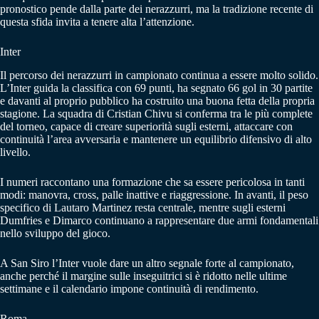
pronostico pende dalla parte dei nerazzurri, ma la tradizione recente di
questa sfida invita a tenere alta l’attenzione.
Inter
Il percorso dei nerazzurri in campionato continua a essere molto solido.
L’Inter guida la classifica con 69 punti, ha segnato 66 gol in 30 partite
e davanti al proprio pubblico ha costruito una buona fetta della propria
stagione. La squadra di Cristian Chivu si conferma tra le più complete
del torneo, capace di creare superiorità sugli esterni, attaccare con
continuità l’area avversaria e mantenere un equilibrio difensivo di alto
livello.
I numeri raccontano una formazione che sa essere pericolosa in tanti
modi: manovra, cross, palle inattive e riaggressione. In avanti, il peso
specifico di Lautaro Martinez resta centrale, mentre sugli esterni
Dumfries e Dimarco continuano a rappresentare due armi fondamentali
nello sviluppo del gioco.
A San Siro l’Inter vuole dare un altro segnale forte al campionato,
anche perché il margine sulle inseguitrici si è ridotto nelle ultime
settimane e il calendario impone continuità di rendimento.
Roma