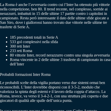
La Roma è anche l’avversaria contro cui l’Inter ha ottenuto più vittorie
nella competizione, ben 80. Il trend recente, nel complesso, sorride ai
nerazzurri, imbattuti in 15 delle ultime 17 partite contro i capitolini in
campionato. Resta però interessante il dato delle ultime sfide giocate a
San Siro, dove i giallorossi hanno trovato due vittorie nelle ultime tre
trasferte di Serie A.
185 precedenti totali in Serie A
533 gol complessivi nella sfida
300 reti Inter
233 reti Roma
80 vittorie Inter, record nerazzurro contro una singola avversaria
Roma vincente in 2 delle ultime 3 trasferte di campionato in casa
dell’Inter
Probabili formazioni Inter Roma
Le probabili scelte della vigilia portano verso due sistemi ormai ben
riconoscibili. L’Inter dovrebbe disporsi con il 3-5-2, modulo che
valorizza la spinta degli esterni e il lavoro della coppia d’attacco. La
Roma, invece, va verso il 3-4-2-1, con una struttura più coperta e due
giocatori di qualità alle spalle dell’unica punta.
In casa nerazzurra pesano alcune assenze, con Carlos Augusto