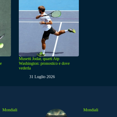
Musetti Jodar, quarti Atp
ve
Washington: pronostico e dove
vederla
31 Luglio 2026
Mondiali
Mondiali