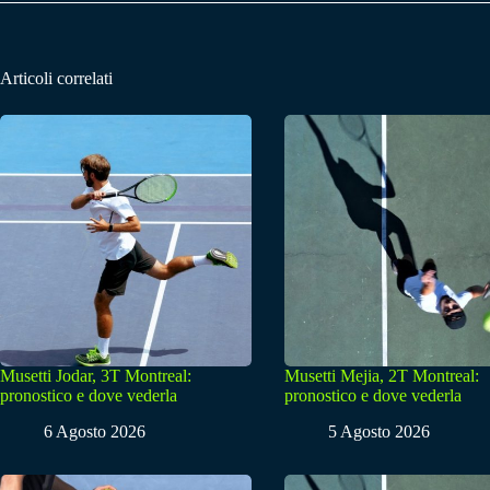
Articoli correlati
Musetti Jodar, 3T Montreal:
Musetti Mejia, 2T Montreal:
pronostico e dove vederla
pronostico e dove vederla
6 Agosto 2026
5 Agosto 2026