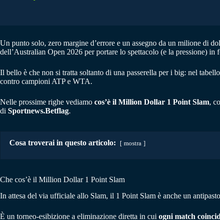
Un punto solo, zero margine d’errore e un assegno da un milione di dolla
dell’Australian Open 2026 per portare lo spettacolo (e la pressione) in
Il bello è che non si tratta soltanto di una passerella per i big: nel tabe
contro campioni ATP e WTA.
Nelle prossime righe vediamo
cos’è il Million Dollar 1 Point Slam
, c
di
Sportnews.Betflag
.
Cosa troverai in questo articolo:
mostra
Che cos’è il Million Dollar 1 Point Slam
In attesa del via ufficiale allo Slam, il 1 Point Slam è anche un antipas
È un torneo-esibizione a eliminazione diretta in cui
ogni match coinci