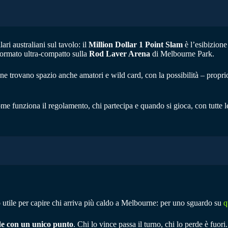
ri australiani sul tavolo: il
Million Dollar 1 Point Slam
è l’esibizione
 formato ultra-compatto sulla
Rod Laver Arena
di Melbourne Park.
llone trovano spazio anche amatori e wild card, con la possibilità – propri
ome funziona il regolamento, chi partecipa e quando si gioca, con tutte le
to utile per capire chi arriva più caldo a Melbourne: per uno sguardo su
q
de con un unico punto
. Chi lo vince passa il turno, chi lo perde è fuo