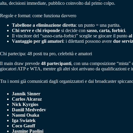
alta, decisioni immediate, pubblico coinvolto dal primo colpo.
Regole e format: come funziona davvero
Tabellone a eliminazione diretta
: un punto = una partita.
Chi serve e chi risponde
si decide con
sasso, carta, forbici
.
Il vincitore del “sasso-carta-forbici” sceglie se giocare il punto
al
Vantaggio per gli amatori
: i dilettanti possono avere
due serviz
Chi partecipa: 48 posti tra pro, celebrità e amatori
Il main draw prevede
48 partecipanti
, con una composizione “mista” che
giocatori ATP e WTA, mentre gli altri slot arrivano da qualificazioni e i
Tra i nomi già comunicati dagli organizzatori e dai broadcaster spiccano (
Jannik Sinner
Carlos Alcaraz
Nick Kyrgios
Daniil Medvedev
Naomi Osaka
Iga Swiatek
Coco Gauff
Jasmine Paolini