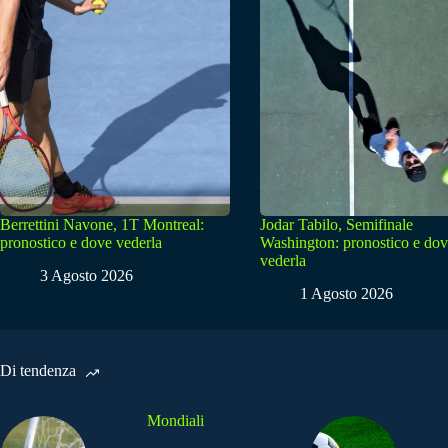
Berrettini Navone, 1T Montreal:
Jodar Tabilo, Semifinale
pronostico e dove vederla
Washington: pronostico e do
vederla
3 Agosto 2026
1 Agosto 2026
Di tendenza
Mondiali