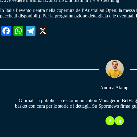
Dove vedere il Million Dollar 1 Point Slam in TV e streaming
In Italia l’evento rientra nella copertura dell’Australian Open: la messa 
pacchetti disponibili). Per la programmazione dettagliata e le eventuali f
Fa
W
Te
X
ce
ha
le
bo
ts
gr
ok
A
a
pp
m
Andrea Alampi
Giornalista pubblicista e Communication Manager in BetFlag.
basket con cura per le storie e i dettagli. Su Sportnews firma g