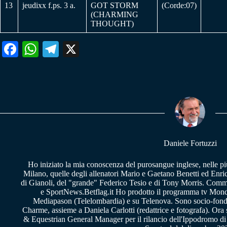
13
jeudixx f.ps. 3 a.
GOT STORM
(Corde:07)
(CHARMING
THOUGHT)
Fa
W
Te
X
ce
ha
le
bo
ts
gr
ok
A
a
pp
m
Daniele Fortuzzi
Ho iniziato la mia conoscenza del purosangue inglese, nelle pi
Milano, quelle degli allenatori Mario e Gaetano Benetti ed Enric
di Gianoli, del "grande" Federico Tesio e di Tony Morris. Comm
e SportNews.Betflag.it Ho prodotto il programma tv Mondo
Mediapason (Telelombardia) e su Telenova. Sono socio-fon
Charme, assieme a Daniela Carlotti (redattrice e fotografa). Or
& Equestrian General Manager per il rilancio dell'Ippodromo di