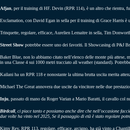
Afjan
, per il training di HF. Devin (RPR 114), è un altro che rientra,
Exclamation, con David Egan in sella per il training di Grace Harris è u
Trinquette, regolare, efficace, Aurelien Lemaitre in sella, Tim Donworth 
Street Show
potrebbe essere uno dei favoriti. Il Showcasing di P&J Bran
Baker Blue, non lo abbiamo citato nell’elenco delle monte più attese,
in una Classe 4 sui 1000 metri tracciato all weather (standard). Potrebb
Kailani ha un RPR 118 e nonostante la ultima brutta uscita merita attenz
Michael The Great annovera due uscite da vincitore nelle due prestazioni 
Inju
, passato di mano da Roger Varian a Mario Baratti, il cavallo col n
Birdcall
, ci piace tanto e possiamo anche dire che nell’occasione facc
due volte ha vinto nel 2025, Se il passaggio di età è stato regolare potr
Kimy Rey, RPR 113, regolare, efficace, arcigno, ha già vinto a Chantill