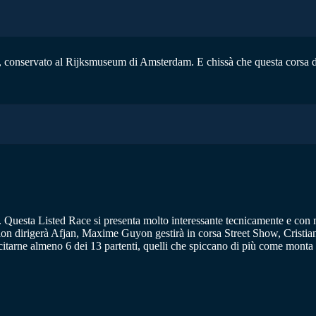
, conservato al Rijksmuseum di Amsterdam. E chissà che questa corsa de
). Questa Listed Race si presenta molto interessante tecnicamente e con n
 dirigerà Afjan, Maxime Guyon gestirà in corsa Street Show, Cristian D
er citarne almeno 6 dei 13 partenti, quelli che spiccano di più come mont