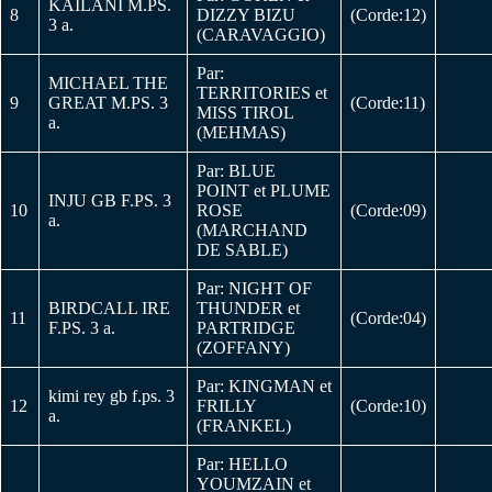
KAILANI M.PS.
8
DIZZY BIZU
(Corde:12)
3 a.
(CARAVAGGIO)
Par:
MICHAEL THE
TERRITORIES et
9
GREAT M.PS. 3
(Corde:11)
MISS TIROL
a.
(MEHMAS)
Par: BLUE
POINT et PLUME
INJU GB F.PS. 3
10
ROSE
(Corde:09)
a.
(MARCHAND
DE SABLE)
Par: NIGHT OF
BIRDCALL IRE
THUNDER et
11
(Corde:04)
F.PS. 3 a.
PARTRIDGE
(ZOFFANY)
Par: KINGMAN et
kimi rey gb f.ps. 3
12
FRILLY
(Corde:10)
a.
(FRANKEL)
Par: HELLO
YOUMZAIN et