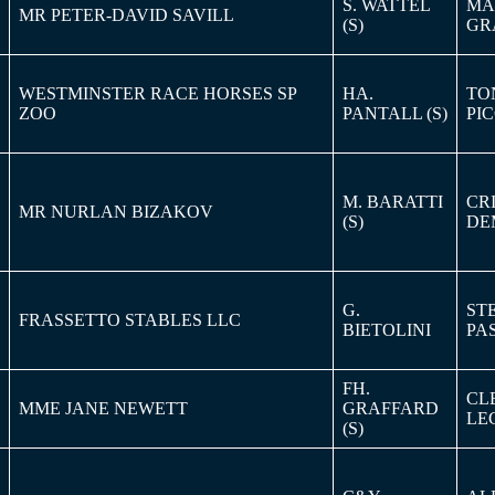
S. WATTEL
MA
MR PETER-DAVID SAVILL
(S)
GR
WESTMINSTER RACE HORSES SP
HA.
TO
ZOO
PANTALL (S)
PI
M. BARATTI
CR
MR NURLAN BIZAKOV
(S)
DE
G.
ST
FRASSETTO STABLES LLC
BIETOLINI
PA
FH.
CL
MME JANE NEWETT
GRAFFARD
LE
(S)