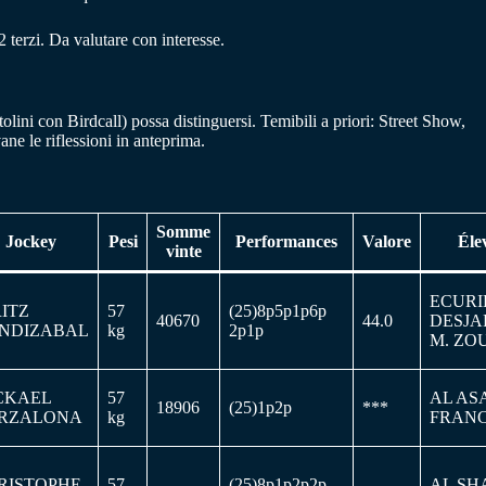
 terzi. Da valutare con interesse.
olini con Birdcall) possa distinguersi. Temibili a priori: Street Show,
ne le riflessioni in anteprima.
Somme
Jockey
Pesi
Performances
Valore
Éle
vinte
ECURI
RITZ
57
(25)8p5p1p6p
40670
44.0
DESJA
NDIZABAL
kg
2p1p
M. ZO
CKAEL
57
AL AS
18906
(25)1p2p
***
RZALONA
kg
FRAN
RISTOPHE
57
(25)8p1p2p2p
AL SH