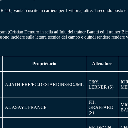
110, vanta 5 uscite in carriera per 1 vittoria, oltre, 1 secondo posto e 2
m (Cristian Demuro in sella ad Inju del trainer Baratti ed il trainer Biet
sono incidere sulla lettura tecnica del campo e quindi rendere rendere va
Propriétario
Allenatore
C&Y.
IO
A.JATHIERE/EC.DESJARDINS/EC.JML
LERNER (S)
ME
FH.
MI
AL ASAYL FRANCE
GRAFFARD
BA
(S)
HF. DEVIN
CH