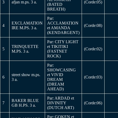
3
afjan m.ps. 3 a.
(Corde:05)
(BATED
BREATH)
Par:
EXCLAMATION
ACCLAMATION
4
(Corde:08)
IRE M.PS. 3 a.
et AMANDA
(KENDARGENT)
Par: CITY LIGHT
TRINQUETTE
et TIKITIKI
5
(Corde:02)
M.PS. 3 a.
(FASTNET
ROCK)
Par:
SHOWCASING
street show m.ps.
et VIVID
6
(Corde:03)
3 a.
DREAM
(DREAM
AHEAD)
Par: ARDAD et
BAKER BLUE
7
DIVINITY
(Corde:06)
GB H.PS. 3 a.
(DUTCH ART)
Par: GOKEN et