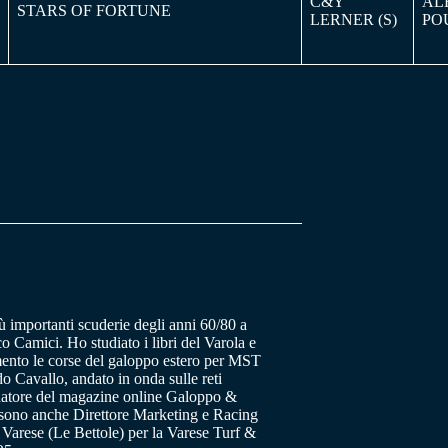
C&Y
AL
STARS OF FORTUNE
LERNER (S)
PO
ù importanti scuderie degli anni 60/80 a
o Camici. Ho studiato i libri del Varola e
ento le corse del galoppo estero per MST
 Cavallo, andato in onda sulle reti
datore del magazine online Galoppo &
a sono anche Direttore Marketing e Racing
 Varese (Le Bettole) per la Varese Turf &