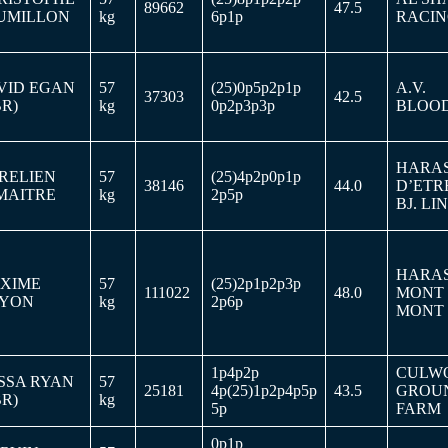
89662
47.5
UMILLON
kg
6p1p
RACI
VID EGAN
57
(25)0p5p2p1p
A.V.
37303
42.5
BR)
kg
0p2p3p3p
BLOO
HARA
RELIEN
57
(25)4p2p0p1p
38146
44.0
D’ETR
MAITRE
kg
2p5p
BJ. L
HARA
XIME
57
(25)2p1p2p3p
111022
48.0
MONT 
YON
kg
2p6p
MONT
1p4p2p
CULW
SSA RYAN
57
25181
4p(25)1p2p4p5p
43.5
GROU
BR)
kg
5p
FARM
0p1p