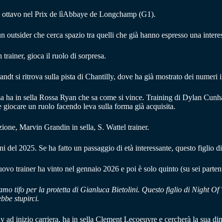
 fu ottavo nel Prix de lìAbbaye de Longchamp (G1).
n outsider che cerca spazio tra quelli che già hanno espresso una interes
trainer, gioca il ruolo di sorpresa.
dt si ritrova sulla pista di Chantilly, dove ha già mostrato dei numeri 
 ma ha in sella Rossa Ryan che sa come si vince. Training di Dylan Cu
e giocare un ruolo facendo leva sulla forma già acquisita.
ione, Marvin Grandin in sella, S. Wattel trainer.
del 2025. Se ha fatto un passaggio di età interessante, questo figlio di 
uovo trainer ha vinto nel gennaio 2026 e poi è solo quinto (su sei parte
iamo tifo per la protetta di Gianluca Bietolini. Questo figlio di Night
ebbe stupirci.
y ad inizio carriera, ha in sella Clement Lecoeuvre e cercherà la sua di