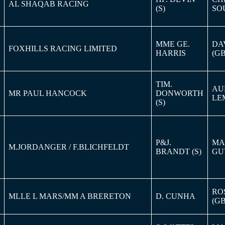
AL SHAQAB RACING
(S)
SO
MME GE.
DA
FOXHILLS RACING LIMITED
HARRIS
(G
TIM.
AU
MR PAUL HANCOCK
DONWORTH
LE
(S)
P&J.
MA
M.JORDANGER / F.BLICHFELDT
BRANDT (S)
GU
RO
MLLE L MARS/MM A BRERETON
D. CUNHA
(G