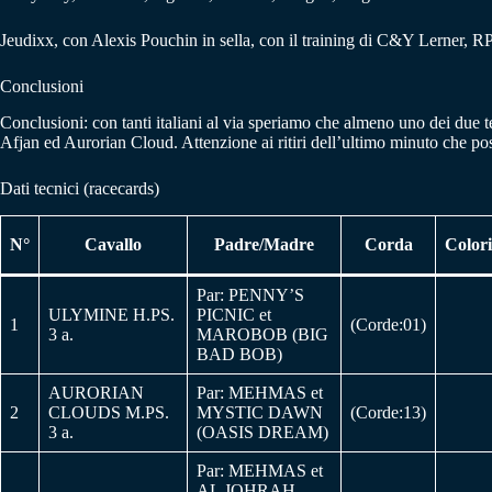
Jeudixx, con Alexis Pouchin in sella, con il training di C&Y Lerner, RPR 
Conclusioni
Conclusioni: con tanti italiani al via speriamo che almeno uno dei due tea
Afjan ed Aurorian Cloud. Attenzione ai ritiri dell’ultimo minuto che pos
Dati tecnici (racecards)
N°
Cavallo
Padre/Madre
Corda
Colori
Par: PENNY’S
ULYMINE H.PS.
PICNIC et
1
(Corde:01)
3 a.
MAROBOB (BIG
BAD BOB)
AURORIAN
Par: MEHMAS et
2
CLOUDS M.PS.
MYSTIC DAWN
(Corde:13)
3 a.
(OASIS DREAM)
Par: MEHMAS et
AL JOHRAH