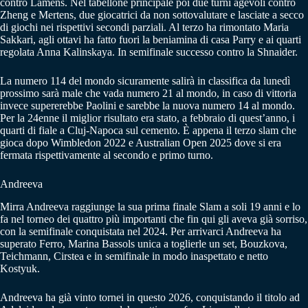
contro Lamens. Nel tabellone principale poi due turni agevoli contro
Zheng e Mertens, due giocatrici da non sottovalutare e lasciate a secco
di giochi nei rispettivi secondi parziali. Al terzo ha rimontato Maria
Sakkari, agli ottavi ha fatto fuori la beniamina di casa Parry e ai quarti
regolata Anna Kalinskaya. In semifinale successo contro la Shnaider.
La numero 114 del mondo sicuramente salirà in classifica da lunedì
prossimo sarà male che vada numero 21 al mondo, in caso di vittoria
invece supererebbe Paolini e sarebbe la nuova numero 14 al mondo.
Per la 24enne il miglior risultato era stato, a febbraio di quest’anno, i
quarti di fiale a Cluj-Napoca sul cemento. È appena il terzo slam che
gioca dopo Wimbledon 2022 e Australian Open 2025 dove si era
fermata rispettivamente al secondo e primo turno.
Andreeva
Mirra Andreeva raggiunge la sua prima finale Slam a soli 19 anni e lo
fa nel torneo dei quattro più importanti che fin qui gli aveva già sorriso,
con la semifinale conquistata nel 2024. Per arrivarci Andreeva ha
superato Ferro, Marina Bassols unica a toglierle un set, Bouzkova,
Teichmann, Cirstea e in semifinale in modo inaspettato e netto
Kostyuk.
Andreeva ha già vinto tornei in questo 2026, conquistando il titolo ad