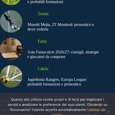
e probabili formazioni
Tennis
Musetti Mejia, 2T Montreal: pronostico e
dove vederla
Fanta
Asta Fantacalcio 2026/27: consigli, strategie
e giocatori da comprare
Calcio
Jagiellonia Rangers, Europa League:
probabili formazioni e pronostico
Questo sito utilizza cookie propri e di terzi per migliorare i
SportNews.BetFlag -
Copyright © 2025
servizi e analizzare le preferenze dei suoi utenti. Cliccando su
Questo sito non
SportNews BetFlag
"Acconsento" l'utente accetta automaticamente
l'utilizzo dei
rappresenta una testata
Sede Legale: Via degli
giornalistica in quanto
Aldobrandeschi, 300 |
cookie.