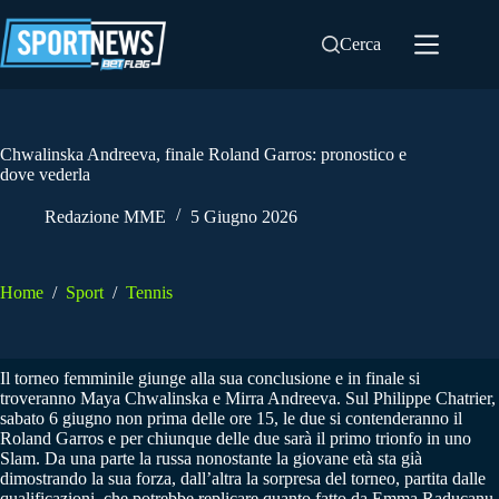
Salta
al
Cerca
contenuto
Chwalinska Andreeva, finale Roland Garros: pronostico e
dove vederla
Redazione MME
5 Giugno 2026
Home
/
Sport
/
Tennis
Il torneo femminile giunge alla sua conclusione e in finale si
troveranno Maya Chwalinska e Mirra Andreeva. Sul Philippe Chatrier,
sabato 6 giugno non prima delle ore 15, le due si contenderanno il
Roland Garros e per chiunque delle due sarà il primo trionfo in uno
Slam. Da una parte la russa nonostante la giovane età sta già
dimostrando la sua forza, dall’altra la sorpresa del torneo, partita dalle
qualificazioni, che potrebbe replicare quanto fatto da Emma Raducanu