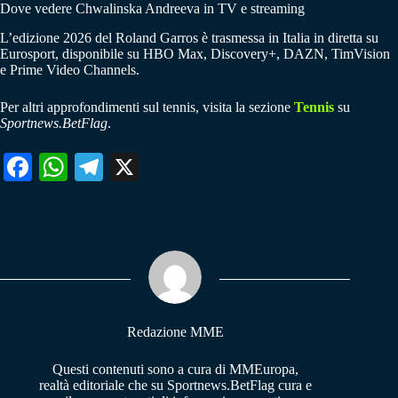
Dove vedere Chwalinska Andreeva in TV e streaming
L’edizione 2026 del Roland Garros è trasmessa in Italia in diretta su
Eurosport, disponibile su HBO Max, Discovery+, DAZN, TimVision
e Prime Video Channels.
Per altri approfondimenti sul tennis, visita la sezione
Tennis
su
Sportnews.BetFlag
.
Fa
W
Te
X
ce
ha
le
bo
ts
gr
ok
A
a
pp
m
Redazione MME
Questi contenuti sono a cura di MMEuropa,
realtà editoriale che su Sportnews.BetFlag cura e