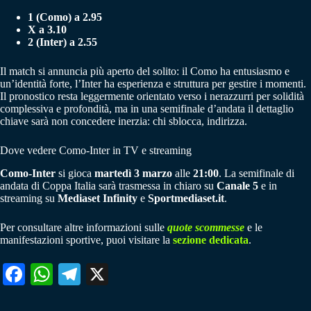
1 (Como) a 2.95
X a 3.10
2 (Inter) a 2.55
Il match si annuncia più aperto del solito: il Como ha entusiasmo e
un’identità forte, l’Inter ha esperienza e struttura per gestire i momenti.
Il pronostico resta leggermente orientato verso i nerazzurri per solidità
complessiva e profondità, ma in una semifinale d’andata il dettaglio
chiave sarà non concedere inerzia: chi sblocca, indirizza.
Dove vedere Como-Inter in TV e streaming
Como-Inter
si gioca
martedì 3 marzo
alle
21:00
. La semifinale di
andata di Coppa Italia sarà trasmessa in chiaro su
Canale 5
e in
streaming su
Mediaset Infinity
e
Sportmediaset.it
.
Per consultare altre informazioni sulle
quote scommesse
e le
manifestazioni sportive, puoi visitare la
sezione dedicata
.
Fa
W
Te
X
ce
ha
le