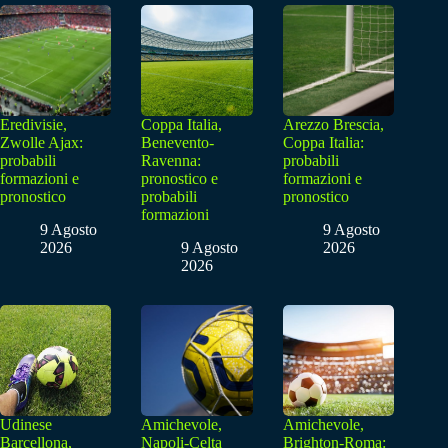
Eredivisie,
Coppa Italia,
Arezzo Brescia,
Zwolle Ajax:
Benevento-
Coppa Italia:
probabili
Ravenna:
probabili
formazioni e
pronostico e
formazioni e
pronostico
probabili
pronostico
formazioni
9 Agosto
9 Agosto
2026
9 Agosto
2026
2026
Udinese
Amichevole,
Amichevole,
Barcellona,
Napoli-Celta
Brighton-Roma: