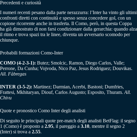
Precedenti e curiosità
I numeri recenti pesano dalla parte nerazzurra: l’Inter ha vinto gli ultimi
confronti diretti con continuità e spesso senza concedere gol, con un
copione ricorrente anche in trasferta. Il Como, però, in questa Coppa
ha già dimostrato di non farsi condizionare dalla gerarchia: quando alza
il ritmo e trova spazi tra le linee, diventa un avversario scomodo per
chiunque.
Probabili formazioni Como-Inter
COMO (4-2-3-1):
Butez; Smolcic, Ramon, Diego Carlos, Valle;
Perrone, Da Cunha; Vojvoda, Nico Paz, Jesus Rodriguez; Douvikas.
All. Fàbregas
INTER (3-5-2):
Martinez; Darmian, Acerbi, Bastoni; Dumfries,
Frattesi, Mkhitaryan, Diouf, Carlos Augusto; Esposito, Thuram.
All.
Chivu
Quote e pronostico Como Inter degli analisti
Di seguito le principali quote pre-match degli analisti BetFlag: il segno
1 (Como) è proposto a
2.95
, il pareggio a
3.10
, mentre il segno 2
(Inter) si trova a
2.55
.