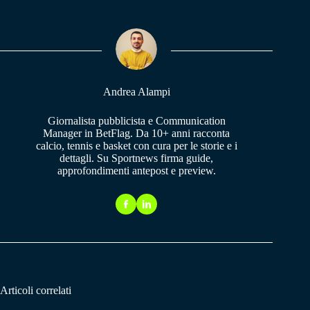
bo
ts
gr
ok
A
a
pp
m
Andrea Alampi
Giornalista pubblicista e Communication
Manager in BetFlag. Da 10+ anni racconta
calcio, tennis e basket con cura per le storie e i
dettagli. Su Sportnews firma guide,
approfondimenti antepost e preview.
Articoli correlati