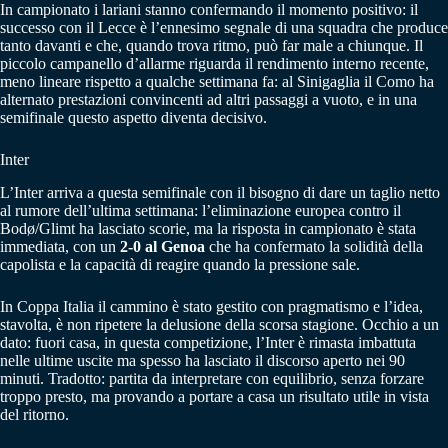
In campionato i lariani stanno confermando il momento positivo: il
successo con il Lecce è l’ennesimo segnale di una squadra che produce
tanto davanti e che, quando trova ritmo, può far male a chiunque. Il
piccolo campanello d’allarme riguarda il rendimento interno recente,
meno lineare rispetto a qualche settimana fa: al Sinigaglia il Como ha
alternato prestazioni convincenti ad altri passaggi a vuoto, e in una
semifinale questo aspetto diventa decisivo.
Inter
L’Inter arriva a questa semifinale con il bisogno di dare un taglio netto
al rumore dell’ultima settimana: l’eliminazione europea contro il
Bodø/Glimt ha lasciato scorie, ma la risposta in campionato è stata
immediata, con un
2-0 al Genoa
che ha confermato la solidità della
capolista e la capacità di reagire quando la pressione sale.
In Coppa Italia il cammino è stato gestito con pragmatismo e l’idea,
stavolta, è non ripetere la delusione della scorsa stagione. Occhio a un
dato: fuori casa, in questa competizione, l’Inter è rimasta imbattuta
nelle ultime uscite ma spesso ha lasciato il discorso aperto nei 90
minuti. Tradotto: partita da interpretare con equilibrio, senza forzare
troppo presto, ma provando a portare a casa un risultato utile in vista
del ritorno.