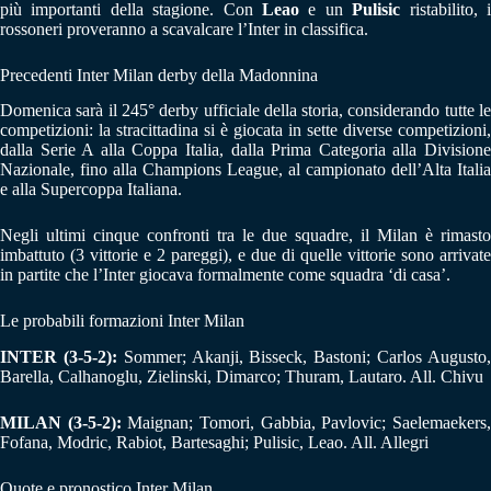
più importanti della stagione. Con
Leao
e un
Pulisic
ristabilito, 
rossoneri proveranno a scavalcare l’Inter in classifica.
Precedenti Inter Milan derby della Madonnina
Domenica sarà il 245° derby ufficiale della storia, considerando tutte le
competizioni: la stracittadina si è giocata in sette diverse competizioni,
dalla Serie A alla Coppa Italia, dalla Prima Categoria alla Divisione
Nazionale, fino alla Champions League, al campionato dell’Alta Italia
e alla Supercoppa Italiana.
Negli ultimi cinque confronti tra le due squadre, il Milan è rimasto
imbattuto (3 vittorie e 2 pareggi), e due di quelle vittorie sono arrivate
in partite che l’Inter giocava formalmente come squadra ‘di casa’.
Le probabili formazioni Inter Milan
INTER (3-5-2):
Sommer; Akanji, Bisseck, Bastoni; Carlos Augusto
Barella, Calhanoglu, Zielinski, Dimarco; Thuram, Lautaro. All. Chivu
MILAN (3-5-2):
Maignan; Tomori, Gabbia, Pavlovic; Saelemaekers
Fofana, Modric, Rabiot, Bartesaghi; Pulisic, Leao. All. Allegri
Quote e pronostico Inter Milan