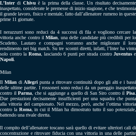
L’Inter
di
Chivu
è la prima della classe. Un risultato decisament
inaspettato, considerate le premesse di inizio stagione, e che testimonia
il grande lavoro, fisico e mentale, fatto dall’allenatore rumeno in queste
prime 11 giornate.
I nerazzurri sono reduci da 4 successi di fila e vogliono cercare la
vittoria anche contro il
Milan
, una delle candidate più credibili per l
Scudetto. Lautaro e compagni vorranno anche migliorare il loro
rendimento nei big match. Su tre scontri diretti, infatti, l’Inter ha vinto
solo contro la
Roma
, lasciando 6 punti per strada contro
Juventus
Napoli
.
Milan
Il
Milan
di
Allegri
punta a ritrovare continuità dopo gli alti e i bass
delle ultime partite. I rossoneri sono reduci da un pareggio inaspettato
contro il
Parma
, che si aggiunge a quello di San Siro contro il
Pisa
Due prestazioni decisamente insufficienti per una squadra che punta
alla vittoria del campionato. Nel mezzo, però, anche l’ottima vittoria
contro la
Roma
, in cui il Milan ha dimostrato tutto il suo potenziale,
battendo una rivale diretta.
Il compito dell’allenatore toscano sarà quello di evitare ulteriori cali di
concentrazione e ritrovare fiducia con una vittoria in una delle partite