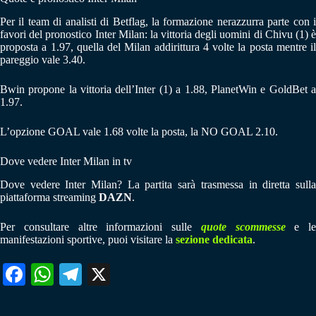
Per il team di analisti di Betflag, la formazione nerazzurra parte con i
favori del pronostico Inter Milan: la vittoria degli uomini di Chivu (1) è
proposta a 1.97, quella del Milan addirittura 4 volte la posta mentre il
pareggio vale 3.40.
Bwin propone la vittoria dell’Inter (1) a 1.88, PlanetWin e GoldBet a
1.97.
L’opzione GOAL vale 1.68 volte la posta, la NO GOAL 2.10.
Dove vedere Inter Milan in tv
Dove vedere Inter Milan? La partita sarà trasmessa in diretta sulla
piattaforma streaming
DAZN
.
Per consultare altre informazioni sulle
quote scommesse
e le
manifestazioni sportive, puoi visitare la
sezione dedicata
.
Fa
W
Te
X
ce
ha
le