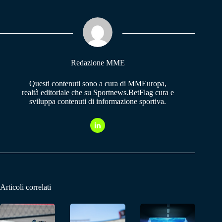
bo
ts
gr
ok
A
a
pp
m
Redazione MME
Questi contenuti sono a cura di MMEuropa,
realtà editoriale che su Sportnews.BetFlag cura e
sviluppa contenuti di informazione sportiva.
Articoli correlati