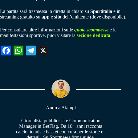
La partita sarà trasmessa in diretta in chiaro su
Sportitalia
e in
streaming gratuito su
app
e
sito
dell’emittente (dove disponibile).
Per consultare altre informazioni sulle
quote scommesse
e le
manifestazioni sportive, puoi visitare la
sezione dedicata
.
Fa
W
Te
X
ce
ha
le
bo
ts
gr
ok
A
a
pp
m
Andrea Alampi
Giornalista pubblicista e Communication
Manager in BetFlag. Da 10+ anni racconta
calcio, tennis e basket con cura per le storie e i
dettagli. Su Sportnews firma guide,