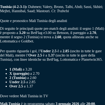
Tunisia (4-2-3-1):
Dahmen; Valery, Bronn, Talbi, Abdi; Sassi, Skhiri;
Mejbri, Hannibal, Saad; Mastouri.
Ct: Trabelsi
Quote e pronostico Mali Tunisia degli analisti
Di seguito le principali quote pre-match degli analisti: il segno 1 (Mali)
è proposto a
3.20
su BetFlag e3.00 su Betsson, il pareggio a
2.70
,
mentre il segno 2 (Tunisia) si trova a
2.60
, quota allineata anche su
Lottomatica e Goldbet.
Per quanto riguarda i gol, l’
Under 2.5
è a
2.85
(uscito in tutte le gare
del Mali), mentre l’
Over 2.5
è a
1.37
(uscito in tutte le gare della
Tunisia), con linee identiche su BetFlag, Lottomatica e Planetwin365.
1 (Mali)
a 3.20
X (pareggio)
a 2.70
2 (Tunisia)
a 2.60
Under 2.5
a 2.85
Over 2.5
a 1.37
Dove vedere Mali Tunisia in TV
Mali-Tunisia
è in programma sabato
3 gennaio 2026
alle
20:00
.