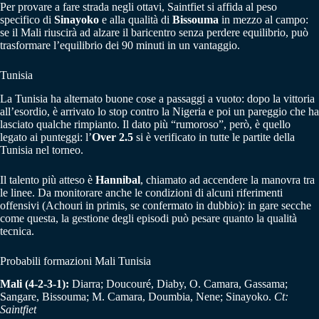
Per provare a fare strada negli ottavi, Saintfiet si affida al peso
specifico di
Sinayoko
e alla qualità di
Bissouma
in mezzo al campo:
se il Mali riuscirà ad alzare il baricentro senza perdere equilibrio, può
trasformare l’equilibrio dei 90 minuti in un vantaggio.
Tunisia
La Tunisia ha alternato buone cose a passaggi a vuoto: dopo la vittoria
all’esordio, è arrivato lo stop contro la Nigeria e poi un pareggio che ha
lasciato qualche rimpianto. Il dato più “rumoroso”, però, è quello
legato ai punteggi: l’
Over 2.5
si è verificato in tutte le partite della
Tunisia nel torneo.
Il talento più atteso è
Hannibal
, chiamato ad accendere la manovra tra
le linee. Da monitorare anche le condizioni di alcuni riferimenti
offensivi (Achouri in primis, se confermato in dubbio): in gare secche
come questa, la gestione degli episodi può pesare quanto la qualità
tecnica.
Probabili formazioni Mali Tunisia
Mali (4-2-3-1):
Diarra; Doucouré, Diaby, O. Camara, Gassama;
Sangare, Bissouma; M. Camara, Doumbia, Nene; Sinayoko.
Ct:
Saintfiet