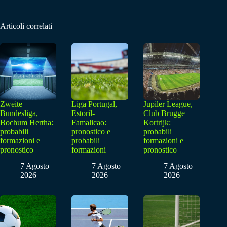
Articoli correlati
Zweite
Liga Portugal,
Jupiler League,
Bundesliga,
Estoril-
Club Brugge
Bochum Hertha:
Famalicao:
Kortrijk:
probabili
pronostico e
probabili
formazioni e
probabili
formazioni e
pronostico
formazioni
pronostico
7 Agosto
7 Agosto
7 Agosto
2026
2026
2026