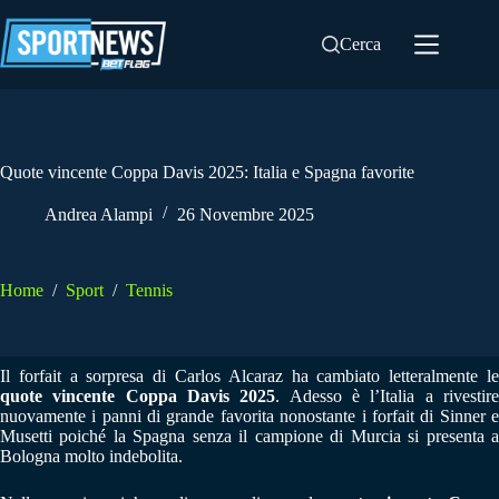
Salta
al
Cerca
contenuto
Quote vincente Coppa Davis 2025: Italia e Spagna favorite
Andrea Alampi
26 Novembre 2025
Home
/
Sport
/
Tennis
Il forfait a sorpresa di Carlos Alcaraz ha cambiato letteralmente le
quote vincente Coppa Davis 2025
. Adesso è l’Italia a rivestir
nuovamente i panni di grande favorita nonostante i forfait di Sinner e
Musetti poiché la Spagna senza il campione di Murcia si presenta a
Bologna molto indebolita.