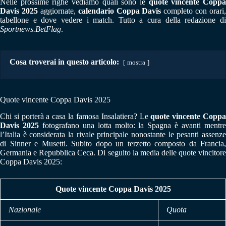
Nelle prossime righe vediamo quali sono le
quote vincente Copp
Davis 2025
aggiornate,
calendario Coppa Davis
completo con orari,
tabellone e dove vedere i match. Tutto a cura della redazione di
Sportnews.BetFlag
.
Cosa troverai in questo articolo:
mostra
Quote vincente Coppa Davis 2025
Chi si porterà a casa la famosa Insalatiera? Le
quote vincente Copp
Davis 2025
fotografano una lotta molto: la Spagna è avanti mentr
l’Italia è considerata la rivale principale nonostante le pesanti assenze
di Sinner e Musetti. Subito dopo un terzetto composto da Francia,
Germania e Repubblica Ceca. Di seguito la media delle quote vincitore
Coppa Davis 2025:
Quote vincente Coppa Davis 2025
Nazionale
Quota