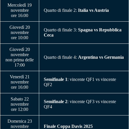
Mercoledì 19
novembre
Quarto di finale 2:
Italia vs Austria
ore 16:00
Giovedì 20
Quarto di finale 3:
Spagna vs Repubblica
novembre
Ceca
ore 10:00
Giovedì 20
novembre
Quarto di finale 4:
Argentina vs Germania
non prima delle
17:00
Venerdì 21
Semifinale 1
: vincente QF1 vs vincente
novembre
QF2
ore 16:00
Sabato 22
Semifinale 2
: vincente QF3 vs vincente
novembre
QF4
ore 12:00
Domenica 23
novembre
Finale Coppa Davis 2025