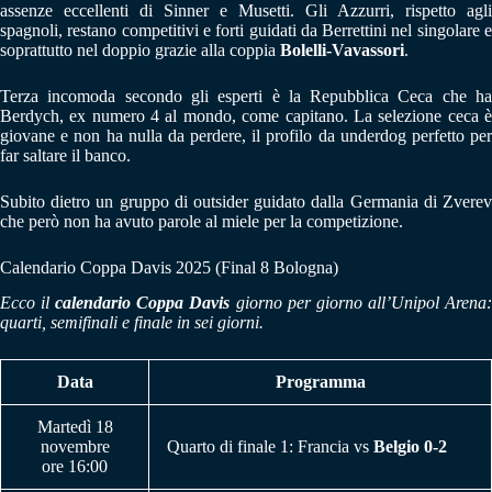
assenze eccellenti di Sinner e Musetti. Gli Azzurri, rispetto agli
spagnoli, restano competitivi e forti guidati da Berrettini nel singolare e
soprattutto nel doppio grazie alla coppia
Bolelli-Vavassori
.
Terza incomoda secondo gli esperti è la Repubblica Ceca che ha
Berdych, ex numero 4 al mondo, come capitano. La selezione ceca è
giovane e non ha nulla da perdere, il profilo da underdog perfetto per
far saltare il banco.
Subito dietro un gruppo di outsider guidato dalla Germania di Zverev
che però non ha avuto parole al miele per la competizione.
Calendario Coppa Davis 2025 (Final 8 Bologna)
Ecco il
calendario Coppa Davis
giorno per giorno all’Unipol Arena
quarti, semifinali e finale in sei giorni.
Data
Programma
Martedì 18
novembre
Quarto di finale 1: Francia vs
Belgio 0-2
ore 16:00