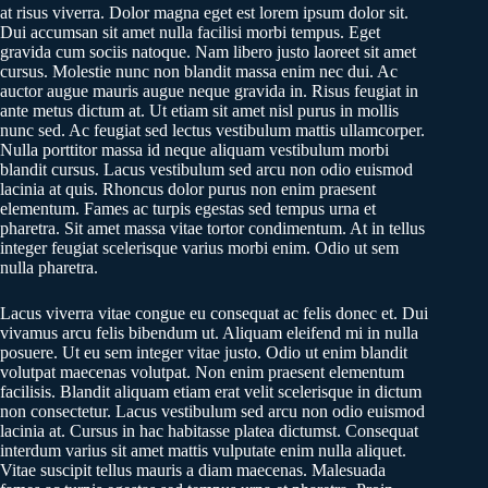
at risus viverra. Dolor magna eget est lorem ipsum dolor sit.
Dui accumsan sit amet nulla facilisi morbi tempus. Eget
gravida cum sociis natoque. Nam libero justo laoreet sit amet
cursus. Molestie nunc non blandit massa enim nec dui. Ac
auctor augue mauris augue neque gravida in. Risus feugiat in
ante metus dictum at. Ut etiam sit amet nisl purus in mollis
nunc sed. Ac feugiat sed lectus vestibulum mattis ullamcorper.
Nulla porttitor massa id neque aliquam vestibulum morbi
blandit cursus. Lacus vestibulum sed arcu non odio euismod
lacinia at quis. Rhoncus dolor purus non enim praesent
elementum. Fames ac turpis egestas sed tempus urna et
pharetra. Sit amet massa vitae tortor condimentum. At in tellus
integer feugiat scelerisque varius morbi enim. Odio ut sem
nulla pharetra.
Lacus viverra vitae congue eu consequat ac felis donec et. Dui
vivamus arcu felis bibendum ut. Aliquam eleifend mi in nulla
posuere. Ut eu sem integer vitae justo. Odio ut enim blandit
volutpat maecenas volutpat. Non enim praesent elementum
facilisis. Blandit aliquam etiam erat velit scelerisque in dictum
non consectetur. Lacus vestibulum sed arcu non odio euismod
lacinia at. Cursus in hac habitasse platea dictumst. Consequat
interdum varius sit amet mattis vulputate enim nulla aliquet.
Vitae suscipit tellus mauris a diam maecenas. Malesuada