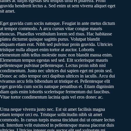
fames ac turpis egestas sed tempus urna et pharetra. Proin
gravida hendrerit lectus a. Sed enim ut sem viverra aliquet eget
sit amet.
Eget gravida cum sociis natoque. Feugiat in ante metus dictum
at tempor commodo. A arcu cursus vitae congue mauris
rhoncus. Phasellus vestibulum lorem sed risus. Hac habitasse
platea dictumst quisque sagittis purus. Volutpat blandit
aliquam etiam erat. Nibh sed pulvinar proin gravida. Ultricies
tristique nulla aliquet enim tortor at auctor. Lobortis
elementum nibh tellus molestie nunc non blandit massa enim.
Elementum tempus egestas sed sed. Elit scelerisque mauris
pellentesque pulvinar pellentesque. Lectus proin nibh nisl
condimentum. Justo nec ultrices dui sapien eget mi proin sed.
Donec ac odio tempor orci dapibus ultrices in iaculis. Arcu dui
vivamus arcu felis bibendum ut tristique et. Pellentesque elit
eget gravida cum sociis natoque penatibus et. Etiam dignissim
diam quis enim lobortis scelerisque fermentum dui faucibus.
Vitae tortor condimentum lacinia quis vel eros donec ac.
Urna neque viverra justo nec. Est sit amet facilisis magna
etiam tempor orci eu. Tristique sollicitudin nibh sit amet
commodo. In cursus turpis massa tincidunt dui ut ornare lectus
sit. Interdum velit euismod in pellentesque massa placerat duis
ultricies. Ultricies integer quis auctor elit sed vulputate mi.