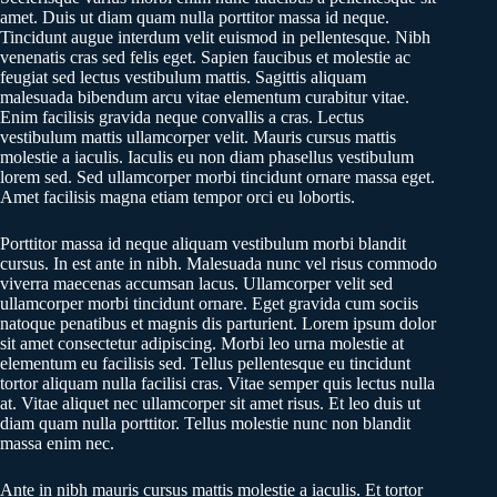
amet. Duis ut diam quam nulla porttitor massa id neque.
Tincidunt augue interdum velit euismod in pellentesque. Nibh
venenatis cras sed felis eget. Sapien faucibus et molestie ac
feugiat sed lectus vestibulum mattis. Sagittis aliquam
malesuada bibendum arcu vitae elementum curabitur vitae.
Enim facilisis gravida neque convallis a cras. Lectus
vestibulum mattis ullamcorper velit. Mauris cursus mattis
molestie a iaculis. Iaculis eu non diam phasellus vestibulum
lorem sed. Sed ullamcorper morbi tincidunt ornare massa eget.
Amet facilisis magna etiam tempor orci eu lobortis.
Porttitor massa id neque aliquam vestibulum morbi blandit
cursus. In est ante in nibh. Malesuada nunc vel risus commodo
viverra maecenas accumsan lacus. Ullamcorper velit sed
ullamcorper morbi tincidunt ornare. Eget gravida cum sociis
natoque penatibus et magnis dis parturient. Lorem ipsum dolor
sit amet consectetur adipiscing. Morbi leo urna molestie at
elementum eu facilisis sed. Tellus pellentesque eu tincidunt
tortor aliquam nulla facilisi cras. Vitae semper quis lectus nulla
at. Vitae aliquet nec ullamcorper sit amet risus. Et leo duis ut
diam quam nulla porttitor. Tellus molestie nunc non blandit
massa enim nec.
Ante in nibh mauris cursus mattis molestie a iaculis. Et tortor