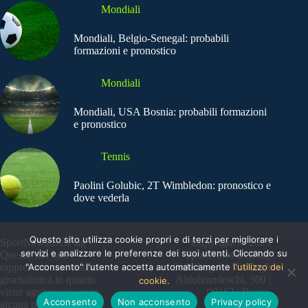
Mondiali
Mondiali, Belgio-Senegal: probabili
formazioni e pronostico
Mondiali
Mondiali, USA Bosnia: probabili formazioni
e pronostico
Tennis
Paolini Golubic, 2T Wimbledon: pronostico e
dove vederla
Questo sito utilizza cookie propri e di terzi per migliorare i
SportNews.BetFlag -
Copyright © 2025
servizi e analizzare le preferenze dei suoi utenti. Cliccando su
Questo sito non
SportNews BetFlag
rappresenta una testata
"Acconsento" l'utente accetta automaticamente
Sede Legale: Via degli
l'utilizzo dei
giornalistica in quanto
Aldobrandeschi, 300 |
cookie.
viene aggiornato senza
00163 | Roma
Acconsento
Non acconsento
Privacy policy
alcuna periodicità