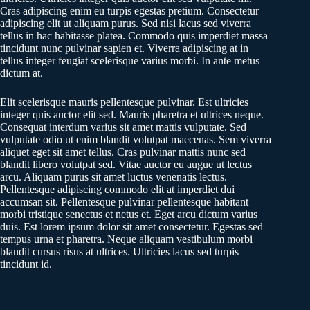
Cras adipiscing enim eu turpis egestas pretium. Consectetur
adipiscing elit ut aliquam purus. Sed nisi lacus sed viverra
tellus in hac habitasse platea. Commodo quis imperdiet massa
tincidunt nunc pulvinar sapien et. Viverra adipiscing at in
tellus integer feugiat scelerisque varius morbi. In ante metus
dictum at.
Elit scelerisque mauris pellentesque pulvinar. Est ultricies
integer quis auctor elit sed. Mauris pharetra et ultrices neque.
Consequat interdum varius sit amet mattis vulputate. Sed
vulputate odio ut enim blandit volutpat maecenas. Sem viverra
aliquet eget sit amet tellus. Cras pulvinar mattis nunc sed
blandit libero volutpat sed. Vitae auctor eu augue ut lectus
arcu. Aliquam purus sit amet luctus venenatis lectus.
Pellentesque adipiscing commodo elit at imperdiet dui
accumsan sit. Pellentesque pulvinar pellentesque habitant
morbi tristique senectus et netus et. Eget arcu dictum varius
duis. Est lorem ipsum dolor sit amet consectetur. Egestas sed
tempus urna et pharetra. Neque aliquam vestibulum morbi
blandit cursus risus at ultrices. Ultricies lacus sed turpis
tincidunt id.