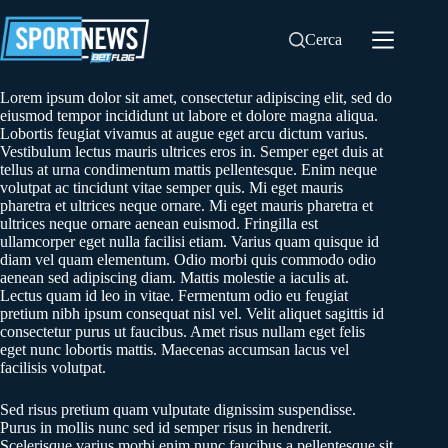
Salta
al
Cerca
contenuto
Lorem ipsum dolor sit amet, consectetur adipiscing elit, sed do
eiusmod tempor incididunt ut labore et dolore magna aliqua.
Lobortis feugiat vivamus at augue eget arcu dictum varius.
Vestibulum lectus mauris ultrices eros in. Semper eget duis at
tellus at urna condimentum mattis pellentesque. Enim neque
volutpat ac tincidunt vitae semper quis. Mi eget mauris
pharetra et ultrices neque ornare. Mi eget mauris pharetra et
ultrices neque ornare aenean euismod. Fringilla est
ullamcorper eget nulla facilisi etiam. Varius quam quisque id
diam vel quam elementum. Odio morbi quis commodo odio
aenean sed adipiscing diam. Mattis molestie a iaculis at.
Lectus quam id leo in vitae. Fermentum odio eu feugiat
pretium nibh ipsum consequat nisl vel. Velit aliquet sagittis id
consectetur purus ut faucibus. Amet risus nullam eget felis
eget nunc lobortis mattis. Maecenas accumsan lacus vel
facilisis volutpat.
Sed risus pretium quam vulputate dignissim suspendisse.
Purus in mollis nunc sed id semper risus in hendrerit.
Scelerisque varius morbi enim nunc faucibus a pellentesque sit