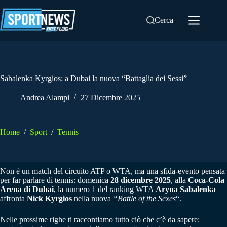
Salta
al
Cerca
contenuto
Sabalenka Kyrgios: a Dubai la nuova “Battaglia dei Sessi”
Andrea Alampi
27 Dicembre 2025
Home
/
Sport
/
Tennis
Non è un match del circuito ATP o WTA, ma una sfida-evento pensata
per far parlare di tennis: domenica
28 dicembre 2025
, alla
Coca-Cola
Arena di Dubai
, la numero 1 del ranking WTA
Aryna Sabalenka
affronta
Nick Kyrgios
nella nuova
“Battle of the Sexes
“.
Nelle prossime righe ti raccontiamo tutto ciò che c’è da sapere: