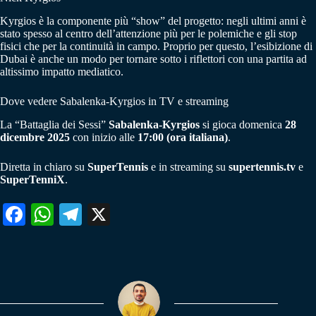
Kyrgios è la componente più “show” del progetto: negli ultimi anni è
stato spesso al centro dell’attenzione più per le polemiche e gli stop
fisici che per la continuità in campo. Proprio per questo, l’esibizione di
Dubai è anche un modo per tornare sotto i riflettori con una partita ad
altissimo impatto mediatico.
Dove vedere Sabalenka-Kyrgios in TV e streaming
La “Battaglia dei Sessi”
Sabalenka-Kyrgios
si gioca domenica
28
dicembre 2025
con inizio alle
17:00 (ora italiana)
.
Diretta in chiaro su
SuperTennis
e in streaming su
supertennis.tv
e
SuperTenniX
.
Fa
W
Te
X
ce
ha
le
bo
ts
gr
ok
A
a
pp
m