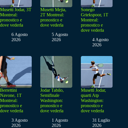
Musetti Jodar, 3T
Musetti Mejia,
Sonego
Montreal:
2T Montreal:
Griekspoor, 1T
pronostico e
pronostico e
Montreal:
dove vederla
dove vederla
pronostico e
dove vederla
6 Agosto
5 Agosto
2026
2026
4 Agosto
2026
Berrettini
Jodar Tabilo,
Musetti Jodar,
Navone, 1T
Semifinale
quarti Atp
Montreal:
Washington:
Washington:
pronostico e
pronostico e
pronostico e
dove vederla
dove vederla
dove vederla
3 Agosto
1 Agosto
31 Luglio
2026
2026
2026