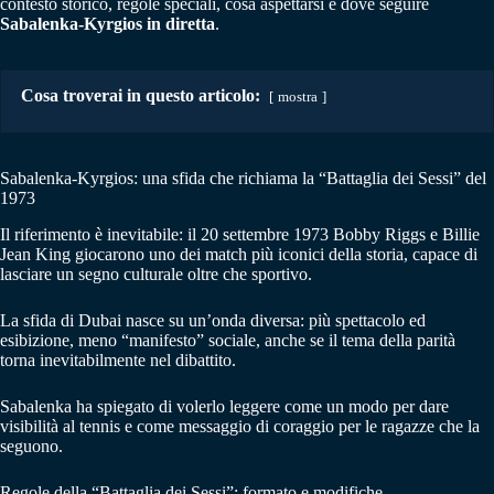
contesto storico, regole speciali, cosa aspettarsi e dove seguire
Sabalenka-Kyrgios in diretta
.
Cosa troverai in questo articolo:
mostra
Sabalenka-Kyrgios: una sfida che richiama la “Battaglia dei Sessi” del
1973
Il riferimento è inevitabile: il 20 settembre 1973 Bobby Riggs e Billie
Jean King giocarono uno dei match più iconici della storia, capace di
lasciare un segno culturale oltre che sportivo.
La sfida di Dubai nasce su un’onda diversa: più spettacolo ed
esibizione, meno “manifesto” sociale, anche se il tema della parità
torna inevitabilmente nel dibattito.
Sabalenka ha spiegato di volerlo leggere come un modo per dare
visibilità al tennis e come messaggio di coraggio per le ragazze che la
seguono.
Regole della “Battaglia dei Sessi”: formato e modifiche