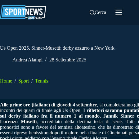
Salta
al
Cerca
contenuto
Us Open 2025, Sinner-Musetti: derby azzurro a New York
Andrea Alampi
28 Settembre 2025
Home
/
Sport
/
Tennis
Alle prime ore (italiane) di giovedì 4 settembre
, si completeranno gl
incontri dei quarti di finale agli Us Open.
I riflettori saranno puntat
sul derby italiano fra il numero 1 al mondo, Jannik Sinner e
Lorenzo Musetti
, accreditato della decima testa di serie. Tutti 
pronostici sono a favore del tennista altoatesino, che ha dimostrato di
essersi ripreso benissimo dopo il malore nella finale di Cincinnati persa
pochi giorni addietro con l’eterno rivale Carlos Alcaraz.