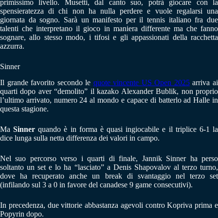
primissimo livello. Musetti, dal canto suo, potrà giocare con la
spensieratezza di chi non ha nulla perdere e vuole regalarsi una
giornata da sogno. Sarà un manifesto per il tennis italiano fra due
talenti che interpretano il gioco in maniera differente ma che fanno
sognare, allo stesso modo, i tifosi e gli appassionati della racchetta
azzurra.
Sinner
Il grande favorito secondo le
quote vincente US Open 2025
arriva a
quarti dopo aver “demolito” il kazako Alexander Bublik, non proprio
l’ultimo arrivato, numero 24 al mondo e capace di batterlo ad Halle in
questa stagione.
Ma
Sinner
quando è in forma è quasi ingiocabile e il triplice 6-1 l
dice lunga sulla netta differenza dei valori in campo.
Nel suo percorso verso i quarti di finale, Jannik Sinner ha perso
soltanto un set e lo ha “lasciato” a Denis Shapovalov al terzo turno,
dove ha recuperato anche un break di svantaggio nel terzo set
(infilando sul 3 a 0 in favore del canadese 9 game consecutivi).
In precedenza, due vittorie abbastanza agevoli contro Kopriva prima e
Popyrin dopo.