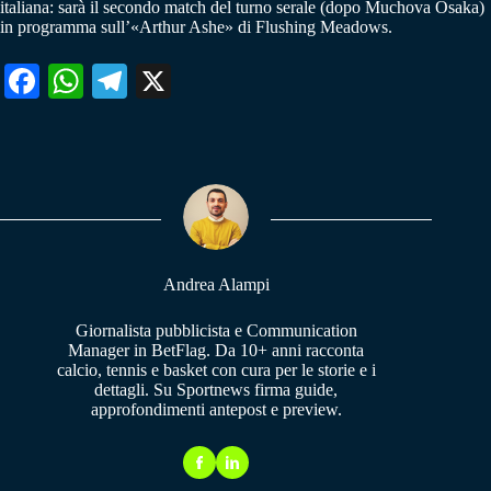
italiana: sarà il secondo match del turno serale (dopo Muchova Osaka)
in programma sull’«Arthur Ashe» di Flushing Meadows.
Fa
W
Te
X
ce
ha
le
bo
ts
gr
ok
A
a
pp
m
Andrea Alampi
Giornalista pubblicista e Communication
Manager in BetFlag. Da 10+ anni racconta
calcio, tennis e basket con cura per le storie e i
dettagli. Su Sportnews firma guide,
approfondimenti antepost e preview.