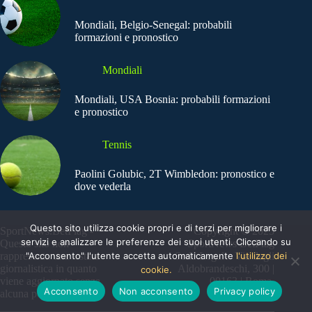
Mondiali, Belgio-Senegal: probabili
formazioni e pronostico
Mondiali
Mondiali, USA Bosnia: probabili formazioni
e pronostico
Tennis
Paolini Golubic, 2T Wimbledon: pronostico e
dove vederla
Questo sito utilizza cookie propri e di terzi per migliorare i
SportNews.BetFlag -
Copyright © 2025
servizi e analizzare le preferenze dei suoi utenti. Cliccando su
Questo sito non
SportNews BetFlag
"Acconsento" l'utente accetta automaticamente
l'utilizzo dei
rappresenta una testata
Sede Legale: Via degli
giornalistica in quanto
Aldobrandeschi, 300 |
cookie.
viene aggiornato senza
00163 | Roma
Acconsento
Non acconsento
Privacy policy
alcuna periodicità