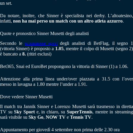
un set.
Da notare, inoltre, che Sinner è specialista nei derby. L’altoatesino,
infatti,
non ha mai perso un match con un altro atleta azzurro
.
Quote e pronostico Sinner Musetti degli analisti
Secondo le
scommesse sport
degli analisti di BetFlag, il segno 
(vittoria Sinner) è proposto a
1.05
, mentre il colpo di Musetti (segno 2
è bancato a
8.
(ritiri esclusi)
Bet365, Snai ed EuroBet propongono la vittoria di Sinner (1) a 1.06.
Attenzione alla prima linea under/over piazzata a 31.5 con l’over
messo in lavagna a 1.80 mentre l’under a 1.91.
Dove vedere Sinner Musetti
Il match tra Jannik Sinner e Lorenzo Musetti sarà trasmesso in diretta
TV su
Sky Sport
e, in chiaro, su
SuperTennis
, mentre in streamin
sarà visibile su
Sky Go
,
NOW TV
e
Tennis TV
.
Appuntamento per giovedì 4 settembre non prima delle 2.30 ora