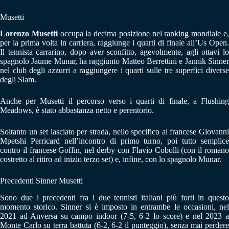
Musetti
Lorenzo Musetti
occupa la decima posizione nel ranking mondiale e
per la prima volta in carriera, raggiunge i quarti di finale all’Us Open.
Il tennista carrarino, dopo aver sconfitto, agevolmente, agli ottavi lo
spagnolo Jaume Munar, ha raggiunto Matteo Berrettini e Jannik Sinner
nel club degli azzurri a raggiungere i quarti sulle tre superfici diverse
degli Slam.
Anche per Musetti il percorso verso i quarti di finale, a Flushing
Meadows, è stato abbastanza netto e perentorio.
Soltanto un set lasciato per strada, nello specifico al francese Giovanni
Mpetshi Perricard nell’incontro di primo turno, poi tutto semplice
contro il francese Goffin, nel derby con Flavio Cobolli (con il romano
costretto al ritiro ad inizio terzo set) e, infine, con lo spagnolo Munar.
Precedenti Sinner Musetti
Sono due i precedenti fra i due tennisti italiani più forti in questo
momento storico. Sinner si è imposto in entrambe le occasioni, nel
2021 ad Anversa su campo indoor (7-5, 6-2 lo score) e nel 2023 a
Monte Carlo su terra battuta (6-2, 6-2 il punteggio), senza mai perdere