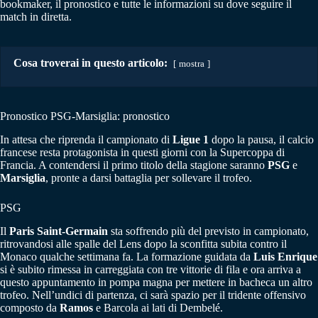
bookmaker, il pronostico e tutte le informazioni su dove seguire il
match in diretta.
Cosa troverai in questo articolo:
mostra
Pronostico PSG-Marsiglia: pronostico
In attesa che riprenda il campionato di
Ligue 1
dopo la pausa, il calcio
francese resta protagonista in questi giorni con la Supercoppa di
Francia. A contendersi il primo titolo della stagione saranno
PSG
e
Marsiglia
, pronte a darsi battaglia per sollevare il trofeo.
PSG
Il
Paris Saint-Germain
sta soffrendo più del previsto in campionato,
ritrovandosi alle spalle del Lens dopo la sconfitta subita contro il
Monaco qualche settimana fa. La formazione guidata da
Luis Enrique
si è subito rimessa in carreggiata con tre vittorie di fila e ora arriva a
questo appuntamento in pompa magna per mettere in bacheca un altro
trofeo. Nell’undici di partenza, ci sarà spazio per il tridente offensivo
composto da
Ramos
e Barcola ai lati di Dembelé.