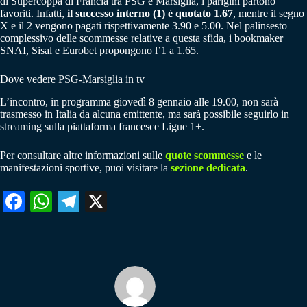
di Supercoppa di Francia tra PSG e Marsiglia, i parigini partono
favoriti. Infatti,
il successo interno (1) è quotato 1.67
, mentre il segno
X e il 2 vengono pagati rispettivamente 3.90 e 5.00. Nel palinsesto
complessivo delle scommesse relative a questa sfida, i bookmaker
SNAI, Sisal e Eurobet propongono l’1 a 1.65.
Dove vedere PSG-Marsiglia in tv
L’incontro, in programma giovedì 8 gennaio alle 19.00, non sarà
trasmesso in Italia da alcuna emittente, ma sarà possibile seguirlo in
streaming sulla piattaforma francesce Ligue 1+.
Per consultare altre informazioni sulle
quote scommesse
e le
manifestazioni sportive, puoi visitare la
sezione dedicata
.
Fa
W
Te
X
ce
ha
le
bo
ts
gr
ok
A
a
pp
m