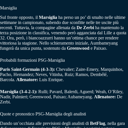
Marsiglia
Sul fronte opposto, il
Marsiglia
ha perso un po’ di smalto nelle ultime
settimane in campionato, subendo due sconfitte nelle tre uscite più
recenti. Tuttavia, la compagine allenata da
De Zerbi
ha mantenuto la
terza posizione in classifica, venendo però agganciata dal Lille a quota
32. Ora, però, i biancoazzurri hanno un’ottima chance per rendere
vittoriosa la stagione. Nello schieramento iniziale, Aumbameyang
fungerà da unica punta, sostenuto da
Greenwood
e Paixao.
Probabili formazioni PSG-Marsiglia
Paris Saint-Germain (4-3-3):
Chevalier; Zaire-Emery, Marquinhos,
Pacho, Hernandez; Neves, Vitinha, Ruiz; Ramos, Dembélé,
Barcola.
Allenatore:
Luis Enrique.
Marsiglia (3-4-2-1):
Rulli; Pavard, Balerdi, Aguerd; Weah, O’Riley,
Nadir, Palmieri; Greenwood, Paixao; Aubameyang.
Allenatore:
De
Zerbi.
Quote e pronostico PSG-Marsiglia degli analisti
Dando un’occhiata alle previsioni degli analisti di
BetFlag
, nella gara