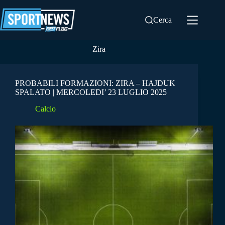
Salta
al
Cerca
contenuto
Zira
PROBABILI FORMAZIONI: ZIRA – HAJDUK
SPALATO | MERCOLEDI’ 23 LUGLIO 2025
Calcio