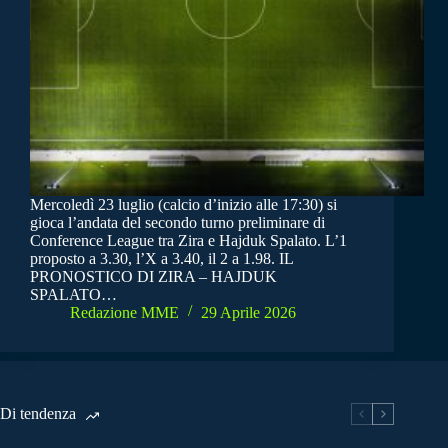
Mercoledì 23 luglio (calcio d’inizio alle 17:30) si
gioca l’andata del secondo turno preliminare di
Conference League tra Zira e Hajduk Spalato. L’1
proposto a 3.30, l’X a 3.40, il 2 a 1.98. IL
PRONOSTICO DI ZIRA – HAJDUK
SPALATO…
Redazione MME
29 Aprile 2026
Di tendenza