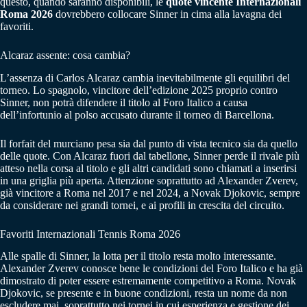
questo, quando saranno disponibili, le
quote vincente Internazionali
Roma 2026
dovrebbero collocare Sinner in cima alla lavagna dei
favoriti.
Alcaraz assente: cosa cambia?
L’assenza di Carlos Alcaraz cambia inevitabilmente gli equilibri del
torneo. Lo spagnolo, vincitore dell’edizione 2025 proprio contro
Sinner, non potrà difendere il titolo al Foro Italico a causa
dell’infortunio al polso accusato durante il torneo di Barcellona.
Il forfait del murciano pesa sia dal punto di vista tecnico sia da quello
delle quote. Con Alcaraz fuori dal tabellone, Sinner perde il rivale più
atteso nella corsa al titolo e gli altri candidati sono chiamati a inserirsi
in una griglia più aperta. Attenzione soprattutto ad Alexander Zverev,
già vincitore a Roma nel 2017 e nel 2024, a Novak Djokovic, sempre
da considerare nei grandi tornei, e ai profili in crescita del circuito.
Favoriti Internazionali Tennis Roma 2026
Alle spalle di Sinner, la lotta per il titolo resta molto interessante.
Alexander Zverev conosce bene le condizioni del Foro Italico e ha già
dimostrato di poter essere estremamente competitivo a Roma. Novak
Djokovic, se presente e in buone condizioni, resta un nome da non
escludere mai, soprattutto nei tornei in cui esperienza e gestione dei