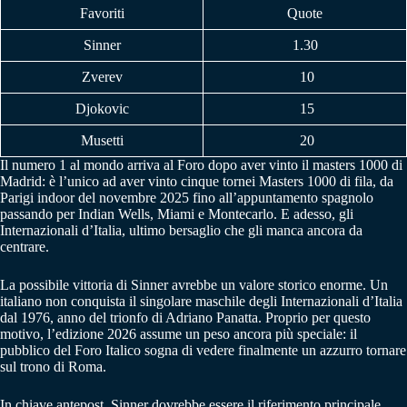
Favoriti
Quote
Sinner
1.30
Zverev
10
Djokovic
15
Musetti
20
Il numero 1 al mondo arriva al Foro dopo aver vinto il masters 1000 di
Madrid: è l’unico ad aver vinto cinque tornei Masters 1000 di fila, da
Parigi indoor del novembre 2025 fino all’appuntamento spagnolo
passando per Indian Wells, Miami e Montecarlo. E adesso, gli
Internazionali d’Italia, ultimo bersaglio che gli manca ancora da
centrare.
La possibile vittoria di Sinner avrebbe un valore storico enorme. Un
italiano non conquista il singolare maschile degli Internazionali d’Italia
dal 1976, anno del trionfo di Adriano Panatta. Proprio per questo
motivo, l’edizione 2026 assume un peso ancora più speciale: il
pubblico del Foro Italico sogna di vedere finalmente un azzurro tornare
sul trono di Roma.
In chiave antepost, Sinner dovrebbe essere il riferimento principale