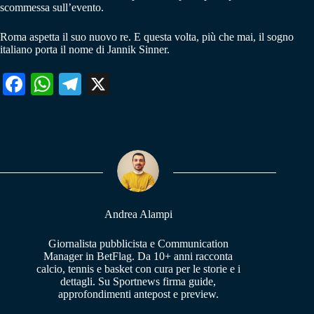
scommessa sull’evento.
Roma aspetta il suo nuovo re. E questa volta, più che mai, il sogno
italiano porta il nome di Jannik Sinner.
Fa
W
Te
X
ce
ha
le
bo
ts
gr
ok
A
a
pp
m
Andrea Alampi
Giornalista pubblicista e Communication
Manager in BetFlag. Da 10+ anni racconta
calcio, tennis e basket con cura per le storie e i
dettagli. Su Sportnews firma guide,
approfondimenti antepost e preview.