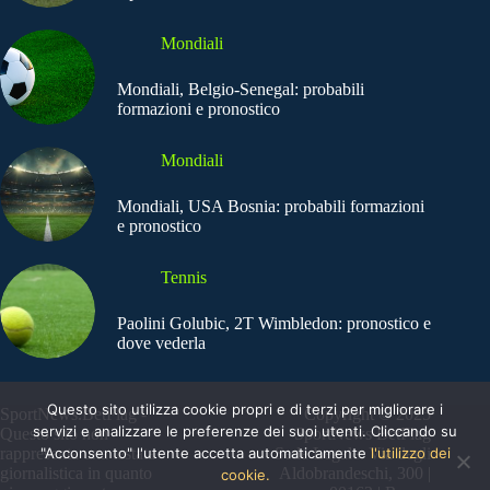
Mondiali
Mondiali, Belgio-Senegal: probabili
formazioni e pronostico
Mondiali
Mondiali, USA Bosnia: probabili formazioni
e pronostico
Tennis
Paolini Golubic, 2T Wimbledon: pronostico e
dove vederla
Questo sito utilizza cookie propri e di terzi per migliorare i
SportNews.BetFlag -
Copyright © 2025
servizi e analizzare le preferenze dei suoi utenti. Cliccando su
Questo sito non
SportNews BetFlag
rappresenta una testata
"Acconsento" l'utente accetta automaticamente
Sede Legale: Via degli
l'utilizzo dei
giornalistica in quanto
Aldobrandeschi, 300 |
cookie.