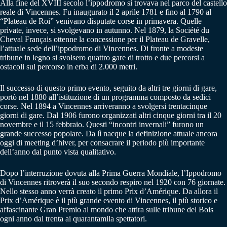
Alla fine del XVIII secolo l’ippodromo si trovava nel parco del castello
reale di Vincennes. Fu inaugurato il 2 aprile 1781 e fino al 1790 al
“Plateau de Roi” venivano disputate corse in primavera. Quelle
private, invece, si svolgevano in autunno. Nel 1879, la Société du
Cheval Français ottenne la concessione per il Plateau de Gravelle,
l’attuale sede dell’ippodromo di Vincennes. Di fronte a modeste
tribune in legno si svolsero quattro gare di trotto e due percorsi a
ostacoli sul percorso in erba di 2.000 metri.
Il successo di questo primo evento, seguito da altri tre giorni di gare,
portò nel 1880 all’istituzione di un programma composto da sedici
corse. Nel 1894 a Vincennes arriveranno a svolgersi trentacinque
giorni di gare. Dal 1906 furono organizzati altri cinque giorni tra il 20
novembre e il 15 febbraio. Questi “incontri invernali” furono un
grande successo popolare. Da lì nacque la definizione attuale ancora
oggi di meeting d’hiver, per consacrare il periodo più importante
dell’anno dal punto vista qualitativo.
Dopo l’interruzione dovuta alla Prima Guerra Mondiale, l’Ippodromo
di Vincennes ritroverà il suo secondo respiro nel 1920 con 76 giornate.
Nello stesso anno verrà creato il primo Prix d’Amérique. Da allora il
Prix d’Amérique è il più grande evento di Vincennes, il più storico e
affascinante Gran Premio al mondo che attira sulle tribune del Bois
ogni anno dai trenta ai quarantamila spettatori.