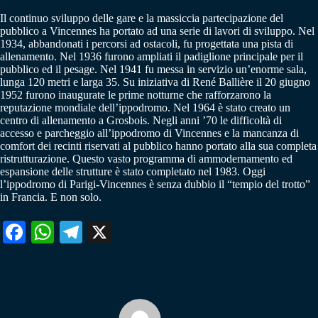
Il continuo sviluppo delle gare e la massiccia partecipazione del
pubblico a Vincennes ha portato ad una serie di lavori di sviluppo. Nel
1934, abbandonati i percorsi ad ostacoli, fu progettata una pista di
allenamento. Nel 1936 furono ampliati il padiglione principale per il
pubblico ed il pesage. Nel 1941 fu messa in servizio un’enorme sala,
lunga 120 metri e larga 35. Su iniziativa di René Ballière il 20 giugno
1952 furono inaugurate le prime notturne che rafforzarono la
reputazione mondiale dell’ippodromo. Nel 1964 è stato creato un
centro di allenamento a Grosbois. Negli anni ’70 le difficoltà di
accesso e parcheggio all’ippodromo di Vincennes e la mancanza di
comfort dei recinti riservati al pubblico hanno portato alla sua completa
ristrutturazione. Questo vasto programma di ammodernamento ed
espansione delle strutture è stato completato nel 1983. Oggi
l’ippodromo di Parigi-Vincennes è senza dubbio il “tempio del trotto”
in Francia. E non solo.
Fa
W
Te
X
ce
ha
le
bo
ts
gr
ok
A
a