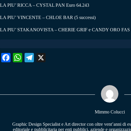
LA PIU’ RICCA – CYSTAL PAN Euro 64.243
LA PIU’ VINCENTE – CHLOE BAR (5 successi)
LA PIU’ STAKANOVISTA – CHERIE GRIF e CANDY ORO FAS (14 c
Fa
W
Te
X
ce
ha
le
bo
ts
gr
ok
A
a
pp
m
Mimmo Colucci
Graphic Design Specialist e Art director con oltre vent’anni di e
editoriale e pubblicitaria per enti pubblici, aziende e organizzazi