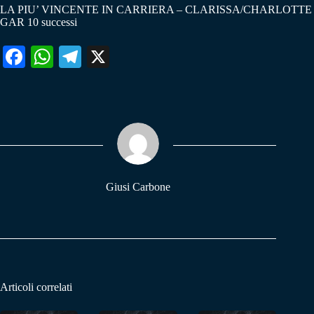
LA PIU’ VINCENTE IN CARRIERA – CLARISSA/CHARLOTTE
GAR 10 successi
Fa
W
Te
X
ce
ha
le
bo
ts
gr
ok
A
a
pp
m
Giusi Carbone
Articoli correlati