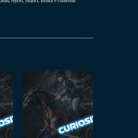
ali, report, bilanci, toolkit e contenuti
.