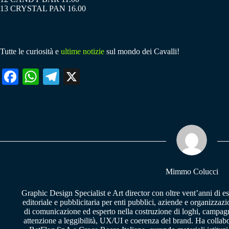
13 CRYSTAL PAN 16.00
Tutte le curiosità e
ultime notizie
sul mondo dei Cavalli!
Fa
W
Te
X
ce
ha
le
bo
ts
gr
ok
A
a
pp
m
Mimmo Colucci
Graphic Design Specialist e Art director con oltre vent’anni di e
editoriale e pubblicitaria per enti pubblici, aziende e organizzazi
di comunicazione ed esperto nella costruzione di loghi, campagne
attenzione a leggibilità, UX/UI e coerenza del brand. Ha collab