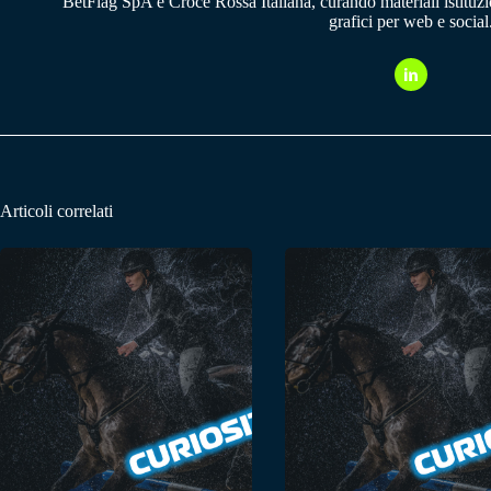
BetFlag SpA e Croce Rossa Italiana, curando materiali istituzion
grafici per web e social
Articoli correlati