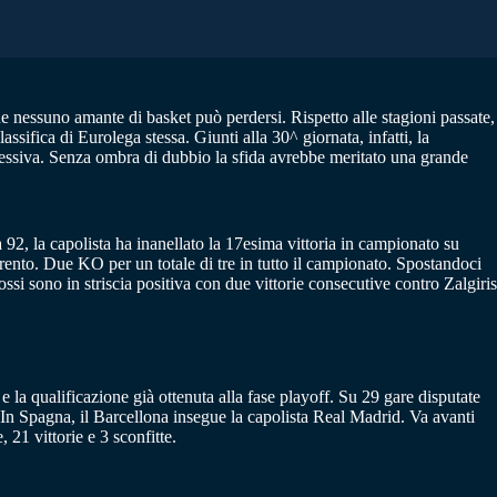
 nessuno amante di basket può perdersi. Rispetto alle stagioni passate,
ssifica di Eurolega stessa. Giunti alla 30^ giornata, infatti, la
cessiva. Senza ombra di dubbio la sfida avrebbe meritato una grande
92, la capolista ha inanellato la 17esima vittoria in campionato su
Trento. Due KO per un totale di tre in tutto il campionato. Spostandoci
si sono in striscia positiva con due vittorie consecutive contro Zalgiris
la qualificazione già ottenuta alla fase playoff. Su 29 gare disputate
. In Spagna, il Barcellona insegue la capolista Real Madrid. Va avanti
 21 vittorie e 3 sconfitte.