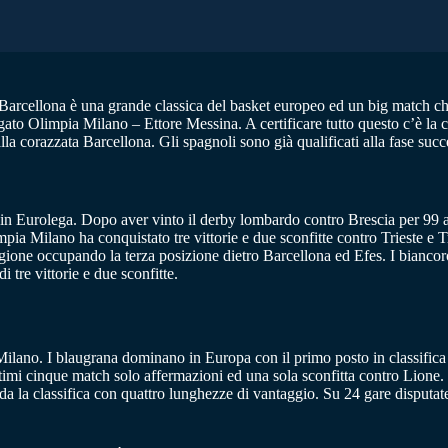
arcellona è una grande classica del basket europeo ed un big match che
gato Olimpia Milano – Ettore Messina. A certificare tutto questo c’è la cla
a corazzata Barcellona. Gli spagnoli sono già qualificati alla fase suc
 in Eurolega. Dopo aver vinto il derby lombardo contro Brescia per 99 a 
mpia Milano ha conquistato tre vittorie e due sconfitte contro Trieste e 
ione occupando la terza posizione dietro Barcellona ed Efes. I biancoros
tre vittorie e due sconfitte.
lano. I blaugrana dominano in Europa con il primo posto in classifica e 
ultimi cinque match solo affermazioni ed una sola sconfitta contro Lione
da la classifica con quattro lunghezze di vantaggio. Su 24 gare disputate,