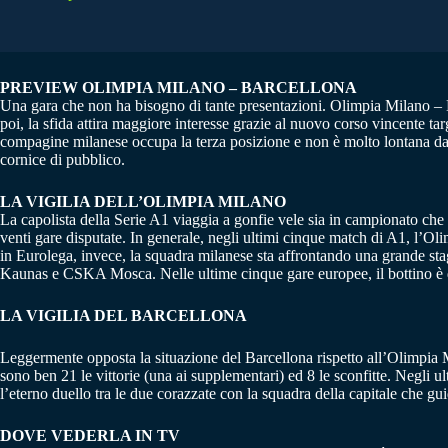
PREVIEW OLIMPIA MILANO – BARCELLONA
Una gara che non ha bisogno di tante presentazioni. Olimpia Milano – B
poi, la sfida attira maggiore interesse grazie al nuovo corso vincente tar
compagine milanese occupa la terza posizione e non è molto lontana dall
cornice di pubblico.
LA VIGILIA DELL’OLIMPIA MILANO
La capolista della Serie A1 viaggia a gonfie vele sia in campionato che
venti gare disputate. In generale, negli ultimi cinque match di A1, l’Oli
in Eurolega, invece, la squadra milanese sta affrontando una grande stag
Kaunas e CSKA Mosca. Nelle ultime cinque gare europee, il bottino è di 
LA VIGILIA DEL BARCELLONA
Leggermente opposta la situazione del Barcellona rispetto all’Olimpia Mi
sono ben 21 le vittorie (una ai supplementari) ed 8 le sconfitte. Negli 
l’eterno duello tra le due corazzate con la squadra della capitale che gui
DOVE VEDERLA IN TV