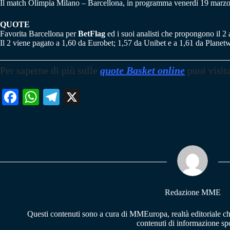
Il match Olimpia Milano – Barcellona, in programma venerdì 19 marzo a
QUOTE
Favorita Barcellona per
BetFlag
ed i suoi analisti che propongono il 2 
Il 2 viene pagato a 1,60 da Eurobet; 1,57 da Unibet e a 1,61 da Planet
Per saperne di più
sulle
quote Basket online
puoi visit
Fa
W
Te
X
ce
ha
le
bo
ts
gr
ok
A
a
pp
m
Redazione MME
Questi contenuti sono a cura di MMEuropa, realtà editoriale c
contenuti di informazione spo