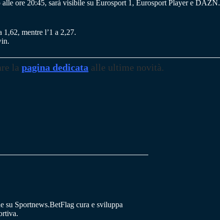
lle ore 20:45, sarà visibile su Eurosport 1, Eurosport Player e DAZN.
a 1,62, mentre l’1 a 2,27.
win.
are la
pagina dedicata
alle ultime novità.
he su Sportnews.BetFlag cura e sviluppa
rtiva.