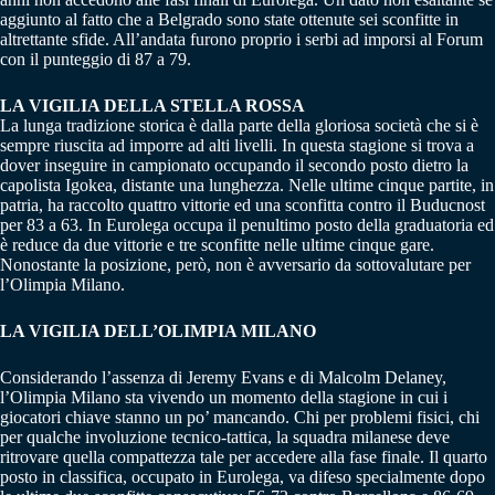
aggiunto al fatto che a Belgrado sono state ottenute sei sconfitte in
altrettante sfide. All’andata furono proprio i serbi ad imporsi al Forum
con il punteggio di 87 a 79.
LA VIGILIA DELLA STELLA ROSSA
La lunga tradizione storica è dalla parte della gloriosa società che si è
sempre riuscita ad imporre ad alti livelli. In questa stagione si trova a
dover inseguire in campionato occupando il secondo posto dietro la
capolista Igokea, distante una lunghezza. Nelle ultime cinque partite, in
patria, ha raccolto quattro vittorie ed una sconfitta contro il Buducnost
per 83 a 63. In Eurolega occupa il penultimo posto della graduatoria ed
è reduce da due vittorie e tre sconfitte nelle ultime cinque gare.
Nonostante la posizione, però, non è avversario da sottovalutare per
l’Olimpia Milano.
LA VIGILIA DELL’OLIMPIA MILANO
Considerando l’assenza di Jeremy Evans e di Malcolm Delaney,
l’Olimpia Milano sta vivendo un momento della stagione in cui i
giocatori chiave stanno un po’ mancando. Chi per problemi fisici, chi
per qualche involuzione tecnico-tattica, la squadra milanese deve
ritrovare quella compattezza tale per accedere alla fase finale. Il quarto
posto in classifica, occupato in Eurolega, va difeso specialmente dopo