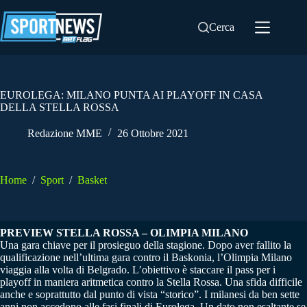
Salta
al
Cerca
contenuto
EUROLEGA: MILANO PUNTA AI PLAYOFF IN CASA
DELLA STELLA ROSSA
Redazione MME
26 Ottobre 2021
Home
/
Sport
/
Basket
PREVIEW STELLA ROSSA – OLIMPIA MILANO
Una gara chiave per il prosieguo della stagione. Dopo aver fallito la
qualificazione nell’ultima gara contro il Baskonia, l’Olimpia Milano
viaggia alla volta di Belgrado. L’obiettivo è staccare il pass per i
playoff in maniera aritmetica contro la Stella Rossa. Una sfida difficile
anche e soprattutto dal punto di vista “storico”. I milanesi da ben sette
anni non accedono alle fasi finali di Eurolega. Un dato non esaltante se