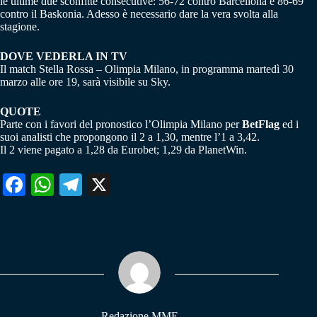
le ultime due sconfitte consecutive: 56-72 contro Barcellona e 86-69
contro il Baskonia. Adesso è necessario dare la vera svolta alla
stagione.
DOVE VEDERLA IN TV
Il match Stella Rossa – Olimpia Milano, in programma martedì 30
marzo alle ore 19, sarà visibile su Sky.
QUOTE
Parte con i favori del pronostico l’Olimpia Milano per
BetFlag
ed i
suoi analisti che propongono il 2 a 1,30, mentre l’1 a 3,42.
Il 2 viene pagato a 1,28 da Eurobet; 1,29 da PlanetWin.
Fa
W
Te
X
ce
ha
le
bo
ts
gr
ok
A
a
pp
m
Redazione MME