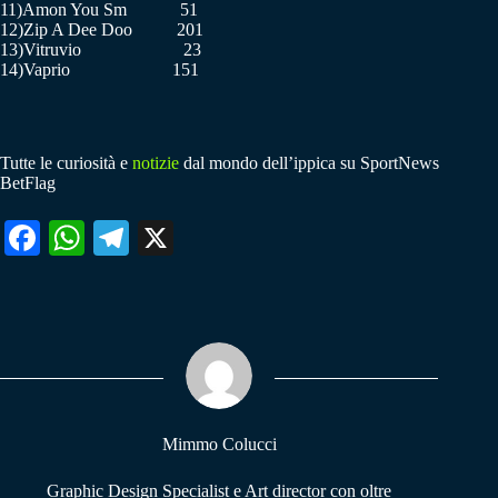
11)Amon You Sm 51
12)Zip A Dee Doo 201
13)Vitruvio 23
14)Vaprio 151
Tutte le curiosità e
notizie
dal mondo dell’ippica su SportNews
BetFlag
Fa
W
Te
X
ce
ha
le
bo
ts
gr
ok
A
a
pp
m
Mimmo Colucci
Graphic Design Specialist e Art director con oltre