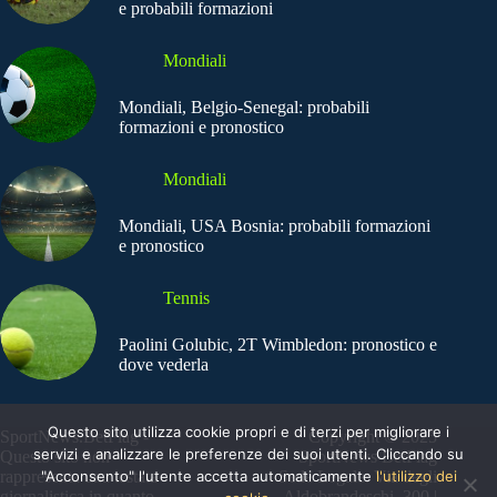
e probabili formazioni
Mondiali
Mondiali, Belgio-Senegal: probabili
formazioni e pronostico
Mondiali
Mondiali, USA Bosnia: probabili formazioni
e pronostico
Tennis
Paolini Golubic, 2T Wimbledon: pronostico e
dove vederla
Questo sito utilizza cookie propri e di terzi per migliorare i
SportNews.BetFlag -
Copyright © 2025
servizi e analizzare le preferenze dei suoi utenti. Cliccando su
Questo sito non
SportNews BetFlag
rappresenta una testata
"Acconsento" l'utente accetta automaticamente
Sede Legale: Via degli
l'utilizzo dei
giornalistica in quanto
Aldobrandeschi, 300 |