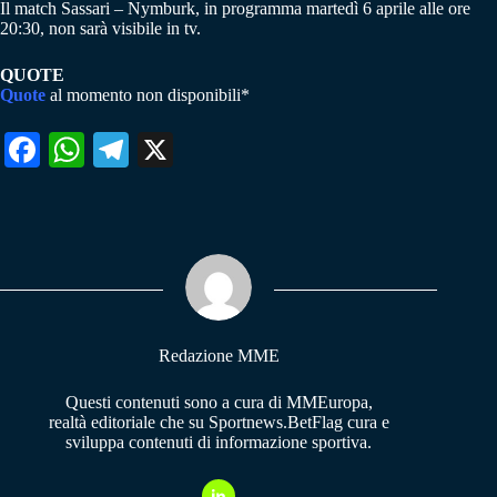
Il match Sassari – Nymburk, in programma martedì 6 aprile alle ore
20:30, non sarà visibile in tv.
QUOTE
Quote
al momento non disponibili*
Fa
W
Te
X
ce
ha
le
bo
ts
gr
ok
A
a
pp
m
Redazione MME
Questi contenuti sono a cura di MMEuropa,
realtà editoriale che su Sportnews.BetFlag cura e
sviluppa contenuti di informazione sportiva.