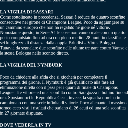
LA VIGILIA DI SASSARI
Come sottolineato in precedenza, Sassari è reduce da quattro sconfitte
consecutive nel girone di Champions League. Poco da aggiungere su
un cammino europeo che non ha regalato né gioie né vittorie.
Nonostante questo, in Serie A1 le cose non vanno male con un quarto
posto conquistato fino ad ora con pieno merito. 28 punti in classifica e
sei lunghezze di distanza dalla coppia Brindisi – Virtus Bologna.
Tuttavia da segnalare due sconfitte nelle ultime tre gare contro Varese e
la stessa Bologna nello scontro diretto.
LA VIGILIA DEL NYMBURK
Poco da chiedere alla sfida che si giocherà per completare il
programma del girone. Il Nymburk è già qualificato alla fase ad
eliminazione diretta con il pass per i quarti di finale di Champions
League. Tre vittorie ed una sconfitta contro Saragozza il bottino fino ad
ora. Spostandoci in Repubblica Ceca, invece, la squadra domina in
campionato con una serie infinita di vittorie. Poco allenante il massimo
torneo ceco visti i risultati che parlano di 26 acuti ed una sola sconfitta
in 27 giornate disputate.
DOVE VEDERLA IN TV