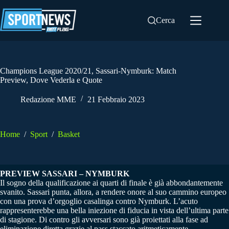
Salta
al
Cerca
contenuto
Champions League 2020/21, Sassari-Nymburk: Match
Preview, Dove Vederla e Quote
Redazione MME
21 Febbraio 2023
Home
/
Sport
/
Basket
PREVIEW SASSARI – NYMBURK
Il sogno della qualificazione ai quarti di finale è già abbondantemente
svanito. Sassari punta, allora, a rendere onore al suo cammino europeo
con una prova d’orgoglio casalinga contro Nymburk. L’acuto
rappresenterebbe una bella iniezione di fiducia in vista dell’ultima parte
di stagione. Di contro gli avversari sono già proiettati alla fase ad
eliminazione diretta grazie al pass staccato aritmeticamente.