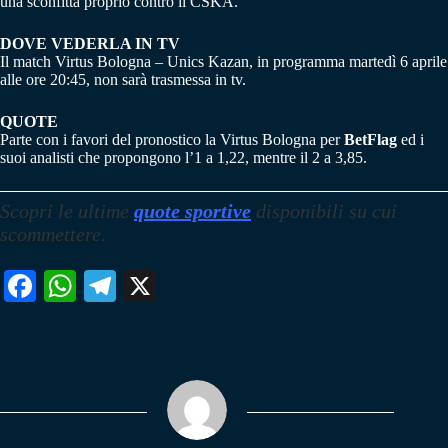
una sconfitta proprio contro il CSKA.
DOVE VEDERLA IN TV
Il match Virtus Bologna – Unics Kazan, in programma martedì 6 aprile
alle ore 20:45, non sarà trasmessa in tv.
QUOTE
Parte con i favori del pronostico la Virtus Bologna per
BetFlag
ed i
suoi analisti che propongono l’1 a 1,22, mentre il 2 a 3,85.
Scopri le ultime
quote sportive
disponibili su cui
scommettere.
Fa
W
Te
X
ce
ha
le
bo
ts
gr
ok
A
a
pp
m