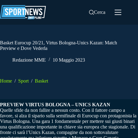
Salta
al
Cerca
contenuto
Basket Eurocup 20/21, Virtus Bologna-Unics Kazan: Match
Preview e Dove Vederla
Redazione MME
10 Maggio 2023
Home
/
Sport
/
Basket
PREVIEW VIRTUS BOLOGNA – UNICS KAZAN
Quelle sfide da non fallire a nessun costo. Con il fattore campo a
favore, si alza il sipario sulla semifinale di Eurocup con protagonista la
Virtus Bologna. Una gara 1 fondamentale per mettere sui giusti binari
una qualificazione importante in chiave sia europea che stagionale. Di
fronte ci sarà l’Unics Kazan, compagine da non sottovalutare
assolutamente ma inferiore rispetto a Monaco e Gran Canaria,