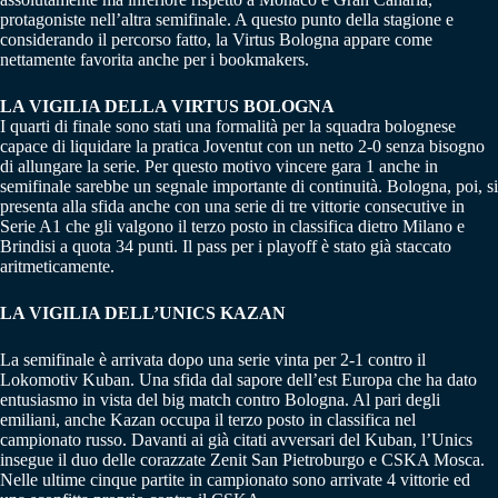
protagoniste nell’altra semifinale. A questo punto della stagione e
considerando il percorso fatto, la Virtus Bologna appare come
nettamente favorita anche per i bookmakers.
LA VIGILIA DELLA VIRTUS BOLOGNA
I quarti di finale sono stati una formalità per la squadra bolognese
capace di liquidare la pratica Joventut con un netto 2-0 senza bisogno
di allungare la serie. Per questo motivo vincere gara 1 anche in
semifinale sarebbe un segnale importante di continuità. Bologna, poi, si
presenta alla sfida anche con una serie di tre vittorie consecutive in
Serie A1 che gli valgono il terzo posto in classifica dietro Milano e
Brindisi a quota 34 punti. Il pass per i playoff è stato già staccato
aritmeticamente.
LA VIGILIA DELL’UNICS KAZAN
La semifinale è arrivata dopo una serie vinta per 2-1 contro il
Lokomotiv Kuban. Una sfida dal sapore dell’est Europa che ha dato
entusiasmo in vista del big match contro Bologna. Al pari degli
emiliani, anche Kazan occupa il terzo posto in classifica nel
campionato russo. Davanti ai già citati avversari del Kuban, l’Unics
insegue il duo delle corazzate Zenit San Pietroburgo e CSKA Mosca.
Nelle ultime cinque partite in campionato sono arrivate 4 vittorie ed