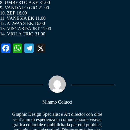
8. UMBERTO AXE 31.00
9. VANDALO GIO 21.00
10. ZEF 16.00
11. VANESIA EK 11.00
12. ALWAYS EK 16.00
13. VISCARDA JET 11.00
14. VIOLA TRIO 31.00
Fa
W
Te
X
ce
ha
le
bo
ts
gr
ok
A
a
pp
m
Mimmo Colucci
Graphic Design Specialist e Art director con oltre
vent’anni di esperienza in comunicazione visiva,
grafica editoriale e pubblicitaria per enti pubblici,
aziende e organizzazioni. Direttore artistico per