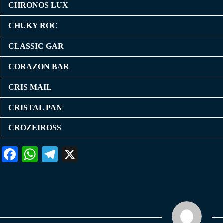
CHRONOS LUX
CHUKY ROC
CLASSIC GAR
CORAZON BAR
CRIS MAIL
CRISTAL PAN
CROZEIROSS
Fa
W
Te
X
ce
ha
le
bo
ts
gr
ok
A
a
pp
m