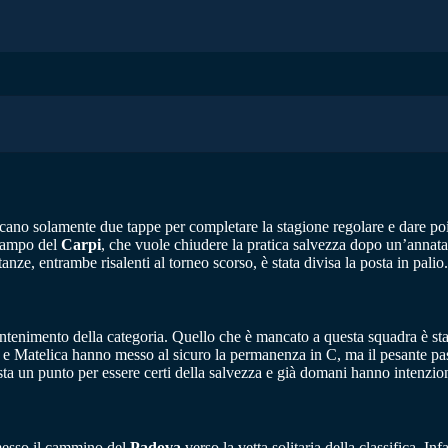
no solamente due tappe per completare la stagione regolare e dare poi i
 campo del
Carpi
, che vuole chiudere la pratica salvezza dopo un’annata 
nze, entrambe risalenti al torneo scorso, è stata divisa la posta in palio.
mantenimento della categoria. Quello che è mancato a questa squadra è sta
e Matelica hanno messo al sicuro la permanenza in C, ma il pesante passo 
ta un punto per essere certi della salvezza e già domani hanno intenzio
omesso il cammino del
Padova
verso la vetta solitaria della classifica. In