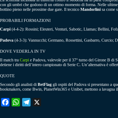
con gli umbri che godono di un ottimo momento di forma. Nelle ultime cin
bottino pieno nelle prossime due gare. Il tecnico
Mandorlini
sa come si
PROBABILI FORMAZIONI
Carpi
(4-4-2): Rossini; Eleuteri, Venturi, Sabotic, Llamas; Bellini, 
Padova
(4-3-3): Vannucchi; Germano, Rossettini, Gasbarro, Curcio; Del
DOVE VEDERLA IN TV
Il match tra
Carpi
e Padova, valevole per il 37° turno del Girone B di Ser
detiene i diritti dell’intero campionato di Serie C. Un’alternativa è off
QUOTE
Secondo gli analisti di
BetFlag
gli ospiti del Padova si presentano a qu
bookmakers, come Bwin, PlanetWin365 e Unibet, mettono a lavagna il 
Fa
W
Te
X
ce
ha
le