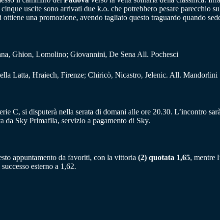
que uscite sono arrivati due k.o. che potrebbero pesare parecchio sul fi
 ottiene una promozione, avendo tagliato questo traguardo quando sede
Fofana, Ghion, Lomolino; Giovannini, De Sena All. Pochesci
la Latta, Hraiech, Firenze; Chiricò, Nicastro, Jelenic. All. Mandorlini
ie C, si disputerà nella serata di domani alle ore 20.30. L’incontro sar
erta da Sky Primafila, servizio a pagamento di Sky.
esto appuntamento da favoriti, con la vittoria
(2) quotata 1,65
, mentre 
successo esterno a 1,62.