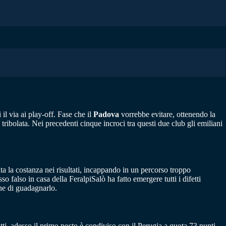
l via ai play-off. Fase che il
Padova
vorrebbe evitare, ottenendo la
tribolata. Nei precedenti cinque incroci tra questi due club gli emiliani
ta la costanza nei risultati, incappando in un percorso troppo
falso in casa della FeralpiSalò ha fatto emergere tutti i difetti
ne di guadagnarlo.
fatti, adesso il primo posto è condiviso con il Perugia a quota 73 punti,