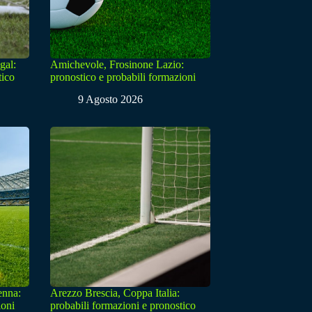
gal:
Amichevole, Frosinone Lazio:
tico
pronostico e probabili formazioni
9 Agosto 2026
enna:
Arezzo Brescia, Coppa Italia:
ioni
probabili formazioni e pronostico