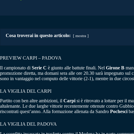
Cosa troverai in questo articolo:
mostra
PREVIEW CARPI – PADOVA
Il campionato di
Serie C
è giunto alle battute finali. Nel
Girone B
manca
promozione diretta, ma domani sera alle ore 20.30 sarà impegnato sul
sono in vantaggio nel computo delle vittorie (2-1), mentre in due circosta
LA VIGILIA DEL CARPI
Partito con ben altre ambizioni, il
Carpi
si è ritrovato a lottare per il 
altalenante. Le due larghe vittorie recentemente ottenute contro Gubbio 
riscontrati quest’anno. Alla formazione allenata da Sandro
Pochesci
bas
LA VIGILIA DEL PADOVA
La sconfitta incassata in trasferta contro il Modena ha in parte compr