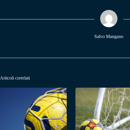
bo
ts
gr
ok
A
a
pp
m
Salvo Mangano
Articoli correlati