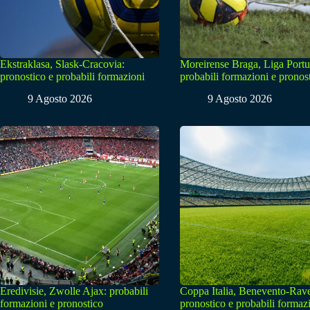
Ekstraklasa, Slask-Cracovia:
Moreirense Braga, Liga Portu
pronostico e probabili formazioni
probabili formazioni e pronos
9 Agosto 2026
9 Agosto 2026
Eredivisie, Zwolle Ajax: probabili
Coppa Italia, Benevento-Rav
formazioni e pronostico
pronostico e probabili formaz