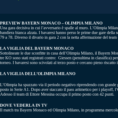
PREVIEW BAYERN MONACO – OLIMPIA MILANO
Una gara decisiva in cui l’avversario è spalle al muro. L’Olimpia Milan
bandiera bianca alzata. I bavaresi hanno perso le prime due gare della se
79 a 78. Diverso il divario in gara 2 con la netta affermazione del team 
LA VIGILIA DEL BAYERN MONACO
Sottolineate le due sconfitte in casa dell’Olimpia Milano, il Bayern Mon
tre KO sono stati registrati contro: Giessen (penultima in classifica) p
torneo. I bavaresi sono scivolati al terzo posto e cercano pieno riscatto 
LA VIGILIA DELL’OLIMPIA MILANO
L’Olimpia ha spazzato via il periodo negativo riprendendo con grande gri
posto in Serie A1. Dopo aver staccato il pass aritmetico per i playoff, l
Adesso il team di Ettore Messina occupa il primo posto con 42 punti.
DOVE VEDERLA IN TV
Il match tra Bayern Monaco ed Olimpia Milano, in programma mercoledì 