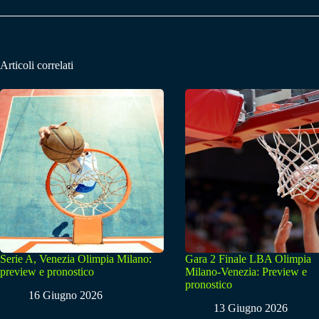
Articoli correlati
Serie A, Venezia Olimpia Milano:
Gara 2 Finale LBA Olimpia
preview e pronostico
Milano-Venezia: Preview e
pronostico
16 Giugno 2026
13 Giugno 2026