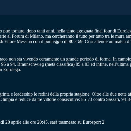
o può tornare, dopo tanti anni, nella tanto agognata final four di Euro
rie al Forum di Milano, ma cercheranno il tutto per tutto tra le mura ami
di Ettore Messina con il punteggio di 80 a 69. Ci si attende un match d’al
aco non sta vivendo certamente un grande periodo di forma. In campionato
er 95 a 94, Braunschwieg (metà classifica) 85 a 83 ed infine, nell’ultim
in Eurolega.
nta e leadership le redini della propria stagione. Oltre alle due nette 
’Olimpia è reduce da tre vittorie consecutive: 85-73 contro Sassari, 94-8
28 aprile alle ore 20:45, sarà trasmesso su Eurosport 2.