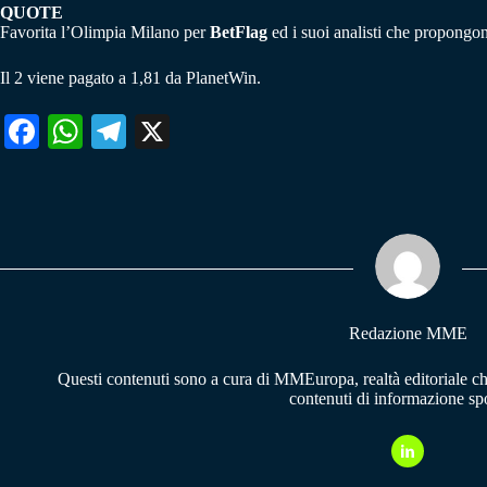
QUOTE
Favorita l’Olimpia Milano per
BetFlag
ed i suoi analisti che propongon
Il 2 viene pagato a 1,81 da PlanetWin.
Fa
W
Te
X
ce
ha
le
bo
ts
gr
ok
A
a
pp
m
Redazione MME
Questi contenuti sono a cura di MMEuropa, realtà editoriale c
contenuti di informazione spo