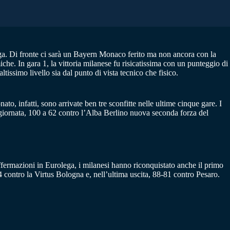
lega. Di fronte ci sarà un Bayern Monaco ferito ma non ancora con la
che. In gara 1, la vittoria milanese fu risicatissima con un punteggio di
tissimo livello sia dal punto di vista tecnico che fisico.
, infatti, sono arrivate ben tre sconfitte nelle ultime cinque gare. I
a giornata, 100 a 62 contro l’Alba Berlino nuova seconda forza del
affermazioni in Eurolega, i milanesi hanno riconquistato anche il primo
4 contro la Virtus Bologna e, nell’ultima uscita, 88-81 contro Pesaro.