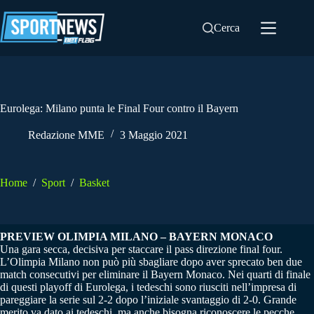
Salta
al
Cerca
contenuto
Eurolega: Milano punta le Final Four contro il Bayern
Redazione MME
3 Maggio 2021
Home
/
Sport
/
Basket
PREVIEW OLIMPIA MILANO – BAYERN MONACO
Una gara secca, decisiva per staccare il pass direzione final four.
L’Olimpia Milano non può più sbagliare dopo aver sprecato ben due
match consecutivi per eliminare il Bayern Monaco. Nei quarti di finale
di questi playoff di Eurolega, i tedeschi sono riusciti nell’impresa di
pareggiare la serie sul 2-2 dopo l’iniziale svantaggio di 2-0. Grande
merito va dato ai tedeschi, ma anche bisogna riconoscere le pecche