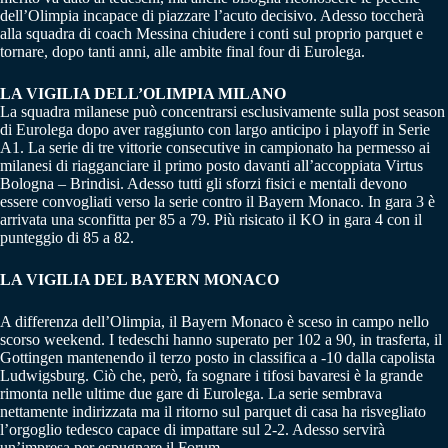
dell’Olimpia incapace di piazzare l’acuto decisivo. Adesso toccherà
alla squadra di coach Messina chiudere i conti sul proprio parquet e
tornare, dopo tanti anni, alle ambite final four di Eurolega.
LA VIGILIA DELL’OLIMPIA MILANO
La squadra milanese può concentrarsi esclusivamente sulla post season
di Eurolega dopo aver raggiunto con largo anticipo i playoff in Serie
A1. La serie di tre vittorie consecutive in campionato ha permesso ai
milanesi di riagganciare il primo posto davanti all’accoppiata Virtus
Bologna – Brindisi. Adesso tutti gli sforzi fisici e mentali devono
essere convogliati verso la serie contro il Bayern Monaco. In gara 3 è
arrivata una sconfitta per 85 a 79. Più risicato il KO in gara 4 con il
punteggio di 85 a 82.
LA VIGILIA DEL BAYERN MONACO
A differenza dell’Olimpia, il Bayern Monaco è sceso in campo nello
scorso weekend. I tedeschi hanno superato per 102 a 90, in trasferta, il
Gottingen mantenendo il terzo posto in classifica a -10 dalla capolista
Ludwigsburg. Ciò che, però, fa sognare i tifosi bavaresi è la grande
rimonta nelle ultime due gare di Eurolega. La serie sembrava
nettamente indirizzata ma il ritorno sul parquet di casa ha risvegliato
l’orgoglio tedesco capace di impattare sul 2-2. Adesso servirà
un’impresa per espugnare il Forum.