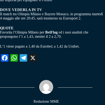
DOVE VEDERLA IN TV
Il match tra Olimpia Milano e Bayern Monaco, in programma martedì
4 maggio alle ore 20:45, sarà trasmesso su Eurosport 2.
QUOTE
Favorita l’Olimpia Milano per
BetFlag
ed i suoi analisti che
propongono l’1 a 1,43, mentre il 2 a 2,70.
L’1 viene pagato a 1,40 da Eurobet; a 1,42 da Unibet.
Fa
W
Te
X
ce
ha
le
bo
ts
gr
ok
A
a
pp
m
Redazione MME