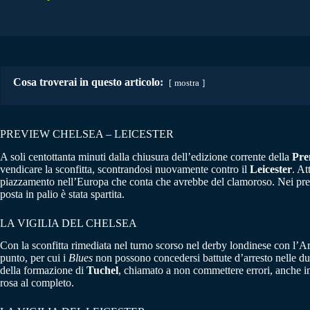
Cosa troverai in questo articolo:
mostra
PREVIEW CHELSEA – LEICESTER
A soli centottanta minuti dalla chiusura dell’edizione corrente della
Pre
vendicare la sconfitta, scontrandosi nuovamente contro il
Leicester
. At
piazzamento nell’Europa che conta che avrebbe del clamoroso. Nei preced
posta in palio è stata spartita.
LA VIGILIA DEL CHELSEA
Con la sconfitta rimediata nel turno scorso nel derby londinese con l’Ar
punto, per cui i
Blues
non possono concedersi battute d’arresto nelle due
della formazione di
Tuchel
, chiamato a non commettere errori, anche in
rosa al completo.