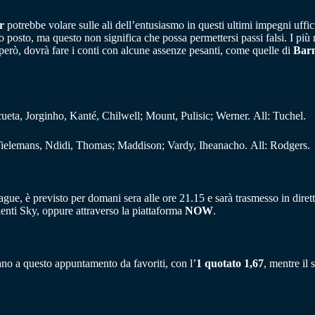
r
potrebbe volare sulle ali dell’entusiasmo in questi ultimi impegni uffici
posto, ma questo non significa che possa permettersi passi falsi. I più r
 però, dovrà fare i conti con alcune assenze pesanti, come quelle di
Bar
ueta, Jorginho, Kanté, Chilwell; Mount, Pulisic; Werner. All: Tuchel.
Tielemans, Ndidi, Thomas; Maddison; Vardy, Iheanacho. All: Rodgers.
ague, è previsto per domani sera alle ore 21.15 e sarà trasmesso in diret
lienti Sky, oppure attraverso la piattaforma
NOW
.
ano a questo appuntamento da favoriti, con l’
1 quotato 1,67
, mentre il