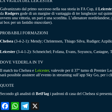
LA VIGILIA DEL LEICESTER
Galvanizzato dal primo successo nella sua storia in FA Cup, il
Leiceste
da
Rodgers
gode di un margine di vantaggio di tre lunghezze sul quinto 
ovvero una vittoria, un pari e una sconfitta. L’allenatore nordirlandese,
ai box per un fastidio muscolare).
PROBABILI FORMAZIONI
Chelsea
(3-4-2-1): Mendy; Christensen, Thiago Silva, Rudiger; Azpilic
Leicester
(3-4-1-2): Schmeichel; Fofana, Evans, Soyuncu, Castagne, 
DOVE VEDERLA IN TV
Il match tra Chelsea e
Leicester
, valevole per il 37° turno di Premier Le
sarà possibile assistere all’evento in streaming sull’app Sky Go, per i c
QUOTE
Secondo gli analisti di
BetFlag
i padroni di casa del Chelsea si present
Fa
W
Te
X