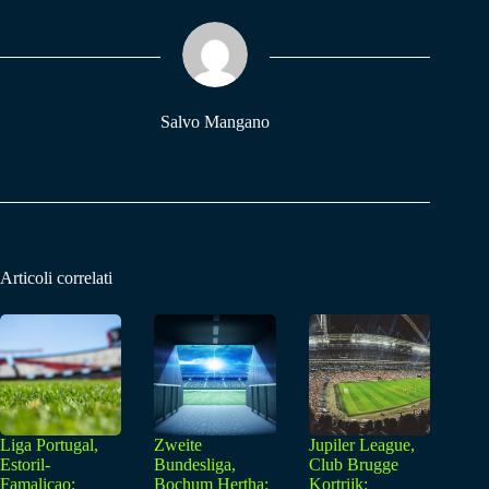
ok
A
a
pp
m
Salvo Mangano
Articoli correlati
Liga Portugal,
Zweite
Jupiler League,
Estoril-
Bundesliga,
Club Brugge
Famalicao:
Bochum Hertha:
Kortrijk: