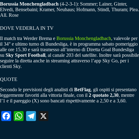
Borussia Monchengladbach
(4-2-3-1): Sommer; Lainer, Ginter,
Elvedi, Bensebaini; Kramer, Neuhaus; Hofmann, Stindl, Thuram; Plea.
All. Rose
DOVE VEDERLA IN TV
Il match tra Werder Brema e
Borussia Monchengladbach
, valevole per
il 34° e ultimo turno di Bundesliga, è in programma sabato pomeriggio
alle ore 15.30 e sarà trasmesso all’interno di Diretta Goal Bundesliga
su
Sky Sport Football
, al canale 203 del satellite. Inoltre sarà possibile
seguire la diretta anche in streaming attraverso l’app Sky Go, per i
clienti Sky.
QUOTE
Secondo le previsioni degli analisti di
BetFlag
, gli ospiti si presentano
leggermente favoriti alla vittoria finale, con il
2 quotato 2,30
, mentre
l’1 e il pareggio (X) sono bancati rispettivamente a 2,50 e a 3,60.
Fa
W
Te
X
ce
ha
le
bo
ts
gr