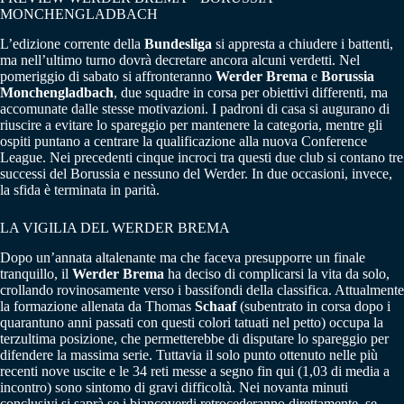
MONCHENGLADBACH
L’edizione corrente della
Bundesliga
si appresta a chiudere i battenti,
ma nell’ultimo turno dovrà decretare ancora alcuni verdetti. Nel
pomeriggio di sabato si affronteranno
Werder Brema
e
Borussia
Monchengladbach
, due squadre in corsa per obiettivi differenti, ma
accomunate dalle stesse motivazioni. I padroni di casa si augurano di
riuscire a evitare lo spareggio per mantenere la categoria, mentre gli
ospiti puntano a centrare la qualificazione alla nuova Conference
League. Nei precedenti cinque incroci tra questi due club si contano tre
successi del Borussia e nessuno del Werder. In due occasioni, invece,
la sfida è terminata in parità.
LA VIGILIA DEL WERDER BREMA
Dopo un’annata altalenante ma che faceva presupporre un finale
tranquillo, il
Werder Brema
ha deciso di complicarsi la vita da solo,
crollando rovinosamente verso i bassifondi della classifica. Attualmente
la formazione allenata da Thomas
Schaaf
(subentrato in corsa dopo i
quarantuno anni passati con questi colori tatuati nel petto) occupa la
terzultima posizione, che permetterebbe di disputare lo spareggio per
difendere la massima serie. Tuttavia il solo punto ottenuto nelle più
recenti nove uscite e le 34 reti messe a segno fin qui (1,03 di media a
incontro) sono sintomo di gravi difficoltà. Nei novanta minuti
conclusivi si saprà se i biancoverdi retrocederanno direttamente, se