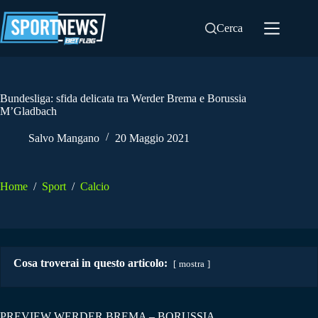
Salta
al
Cerca
contenuto
Bundesliga: sfida delicata tra Werder Brema e Borussia
M’Gladbach
Salvo Mangano
20 Maggio 2021
Home
/
Sport
/
Calcio
Cosa troverai in questo articolo:
mostra
PREVIEW WERDER BREMA – BORUSSIA